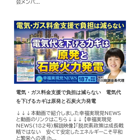
会メンバ...
電気・ガス料金支援で負担は減らない 電気代
を下げるカギは原発と石炭火力発電
↓↓↓本動画で紹介しました幸福実現党NEWS
と動画のリンクはこちら↓↓↓ 【幸福実現党
NEWS(182号)解説映像】「脱炭素政策は成長戦
略ではない 安くて安定したエネルギーこそ平和
と繁栄への道」h...