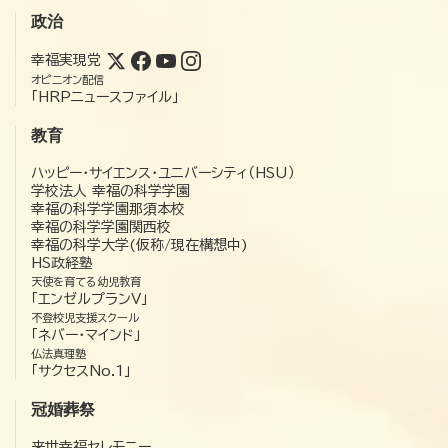
政治
幸福実現党
オピニオン配信
「HRPニュースファイル」
教育
ハッピー・サイエンス・ユニバーシティ（HSU）
学校法人 幸福の科学学園
幸福の科学学園那須本校
幸福の科学学園関西校
幸福の科学大学(仮称/現在構想中)
HS政経塾
天使を育てる幼児教育
「エンゼルプランV」
不登校児支援スクール
「ネバー・マインド」
仏法真理塾
「サクセスNo.1」
冠婚葬祭
来世幸福セレモニー