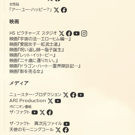
女性誌
「アー・ユー・ハッピー?」
映画
HS ピクチャーズ スタジオ
映画『宇宙の法―エローヒム編―』
映画『愛国女子―紅武士道』
映画『呪い返し師—塩子誕生』
映画『レット・イット・ビー』
映画『二十歳に還りたい。』
映画『ドラゴン・ハート―霊界探訪記―』
映画『影を売る女』
メディア
ニュースター・プロダクション
ARI Production
オピニオン番組
ザ・ファクト
ザ・ファクト 異次元ファイル
天使のモーニングコール