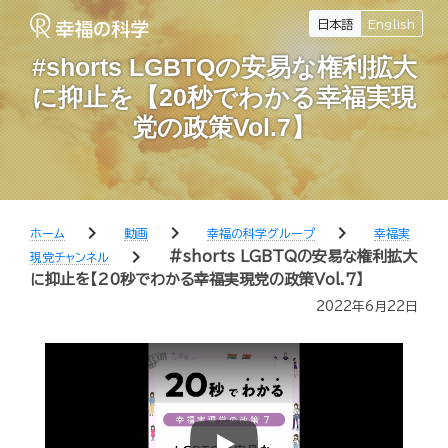
日本語
English
#shorts LGBTQの安易な権利拡大
に抑止を【20秒でわかる幸福実現
党の政策Vol.7】
chevron_right
chevron_right
chevron_right
ホーム
動画
幸福の科学グループ
幸福実
chevron_right
#shorts LGBTQの安易な権利拡大
現党チャンネル
に抑止を【20秒でわかる幸福実現党の政策Vol.7】
2022年6月22日