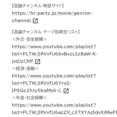
【言論チャンネル 特設サイト】
https://hr-party.jp/movie/genron-
open_in_new
channel
【言論チャンネル テーマ別再生リスト】
＜外交・安全保障＞
https://www.youtube.com/playlist?
list=PLTW_8RVvfU6bvBxzLSzBaW-K-
open_in_new
jvdJzCMf
＜経済・金融＞
https://www.youtube.com/playlist?
list=PLTW_8RVvfU6YruS-
open_in_new
IP6Qz2hty5kqMx6-C
＜年金・社会保障＞
https://www.youtube.com/playlist?
list=PLTW_8RVvfU6azZX_c37XYAj5dvXiMwF