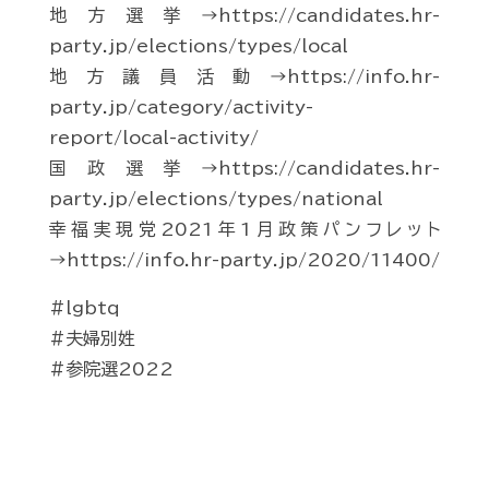
地方選挙→https://candidates.hr-
party.jp/elections/types/local
地方議員活動→https://info.hr-
party.jp/category/activity-
report/local-activity/
国政選挙→https://candidates.hr-
party.jp/elections/types/national
幸福実現党2021年1月政策パンフレット
→https://info.hr-party.jp/2020/11400/
#lgbtq
#夫婦別姓
#参院選2022