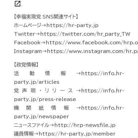
open_in_new
【幸福実現党 SNS関連サイト】
ホームページ→https://hr-party.jp
Twitter→https://twitter.com/hr_party_TW
Facebook→https://www.facebook.com/hrp.of
Instagram→https://www.instagram.com/hr.p
【政党情報】
活動情報→https://info.hr-
party.jp/articles
党声明・リリース→https://info.hr-
party.jp/press-release
機関紙情報→https://info.hr-
party.jp/newspaper
ニュースファイル→http://hrp-newsfile.jp
議員情報→https://hr-party.jp/member