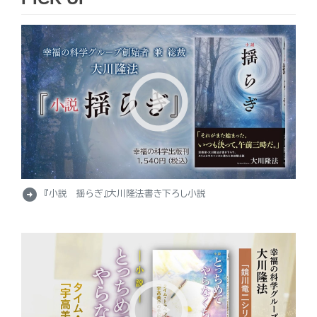
arrow_circle_right
『小説 揺らぎ』大川隆法書き下ろし小説