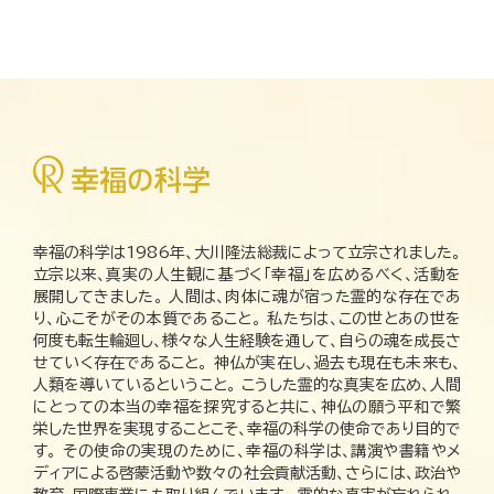
幸福の科学は1986年、大川隆法総裁によって立宗されました。
立宗以来、真実の人生観に基づく「幸福」を広めるべく、活動を
展開してきました。 人間は、肉体に魂が宿った霊的な存在であ
り、心こそがその本質であること。 私たちは、この世とあの世を
何度も転生輪廻し、様々な人生経験を通して、自らの魂を成長さ
せていく存在であること。 神仏が実在し、過去も現在も未来も、
人類を導いているということ。 こうした霊的な真実を広め、人間
にとっての本当の幸福を探究すると共に、神仏の願う平和で繁
栄した世界を実現することこそ、幸福の科学の使命であり目的で
す。 その使命の実現のために、幸福の科学は、講演や書籍やメ
ディアによる啓蒙活動や数々の社会貢献活動、さらには、政治や