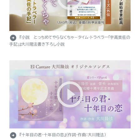
arrow_circle_right
『小説 とっちめてやらなくちゃ－タイム・トラベラー「宇高美佐の
手記」』大川隆法書き下ろし小説
arrow_circle_right
『十年目の君・十年目の恋』（作詞・作曲：大川隆法）