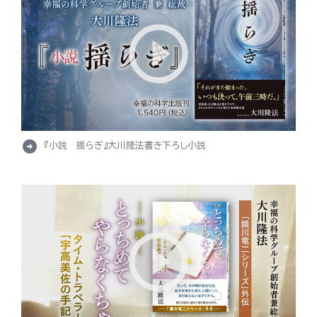
arrow_circle_right
『小説 揺らぎ』大川隆法書き下ろし小説