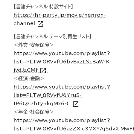
【言論チャンネル 特設サイト】
https://hr-party.jp/movie/genron-
open_in_new
channel
【言論チャンネル テーマ別再生リスト】
＜外交・安全保障＞
https://www.youtube.com/playlist?
list=PLTW_8RVvfU6bvBxzLSzBaW-K-
open_in_new
jvdJzCMf
＜経済・金融＞
https://www.youtube.com/playlist?
list=PLTW_8RVvfU6YruS-
open_in_new
IP6Qz2hty5kqMx6-C
＜年金・社会保障＞
https://www.youtube.com/playlist?
list=PLTW_8RVvfU6azZX_c37XYAj5dvXiMwF