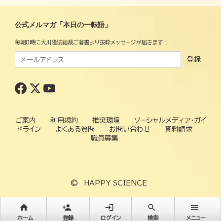
公式メルマガ「本日の一転語」
毎朝8時に大川隆法総裁ご著書より抜粋メッセージが届きます！
登録
ご案内
利用規約
推奨環境
ソーシャルメディア・ガイ
ドライン
よくある質問
お問い合わせ
資料請求
職員募集
©
HAPPY SCIENCE
home
person_add
login
search
menu
ホーム
登録
ログイン
検索
メニュー