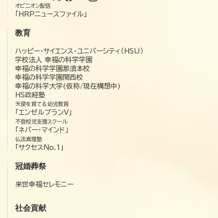
オピニオン配信
「HRPニュースファイル」
教育
ハッピー・サイエンス・ユニバーシティ（HSU）
学校法人 幸福の科学学園
幸福の科学学園那須本校
幸福の科学学園関西校
幸福の科学大学(仮称/現在構想中)
HS政経塾
天使を育てる幼児教育
「エンゼルプランV」
不登校児支援スクール
「ネバー・マインド」
仏法真理塾
「サクセスNo.1」
冠婚葬祭
来世幸福セレモニー
社会貢献