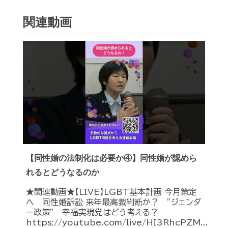
関連動画
【同性婚の法制化は必要か④】同性婚が認めら
れるとどうなるのか
★関連動画★【LIVE】LGBT基本計画 今月策定
へ 同性婚訴訟 来年最高裁判断か？ ”ジェンダ
ー政策” 幸福実現党はどう考える？
https://youtube.com/live/HI3RhcPZM...