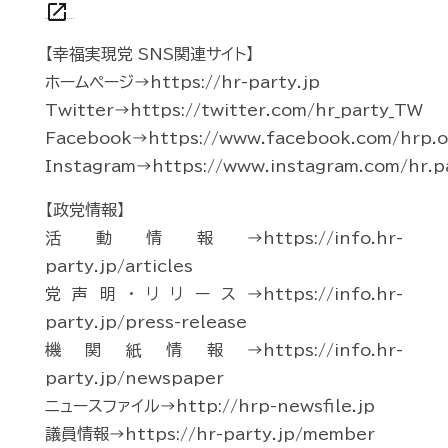
open_in_new
【幸福実現党 SNS関連サイト】
ホームページ→https://hr-party.jp
Twitter→https://twitter.com/hr_party_TW
Facebook→https://www.facebook.com/hrp.of
Instagram→https://www.instagram.com/hr.p
【政党情報】
活動情報→https://info.hr-
party.jp/articles
党声明・リリース→https://info.hr-
party.jp/press-release
機関紙情報→https://info.hr-
party.jp/newspaper
ニュースファイル→http://hrp-newsfile.jp
議員情報→https://hr-party.jp/member