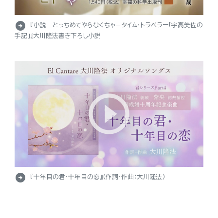
arrow_circle_right
『小説 とっちめてやらなくちゃ－タイム・トラベラー「宇高美佐の
手記」』大川隆法書き下ろし小説
arrow_circle_right
『十年目の君・十年目の恋』（作詞・作曲：大川隆法）