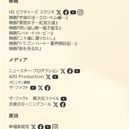
映画
HS ピクチャーズ スタジオ
映画『宇宙の法―エローヒム編―』
映画『愛国女子―紅武士道』
映画『呪い返し師—塩子誕生』
映画『レット・イット・ビー』
映画『二十歳に還りたい。』
映画『ドラゴン・ハート―霊界探訪記―』
映画『影を売る女』
メディア
ニュースター・プロダクション
ARI Production
オピニオン番組
ザ・ファクト
ザ・ファクト 異次元ファイル
天使のモーニングコール
政治
幸福実現党