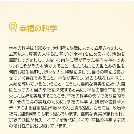
幸福の科学は1986年、大川隆法総裁によって立宗されました。
立宗以来、真実の人生観に基づく「幸福」を広めるべく、活動を
展開してきました。 人間は、肉体に魂が宿った霊的な存在であ
り、心こそがその本質であること。 私たちは、この世とあの世を
何度も転生輪廻し、様々な人生経験を通して、自らの魂を成長さ
せていく存在であること。 神仏が実在し、過去も現在も未来も、
人類を導いているということ。 こうした霊的な真実を広め、人間
にとっての本当の幸福を探究すると共に、神仏の願う平和で繁
栄した世界を実現することこそ、幸福の科学の使命であり目的で
す。 その使命の実現のために、幸福の科学は、講演や書籍やメ
ディアによる啓蒙活動や数々の社会貢献活動、さらには、政治や
教育、国際事業にも取り組んでいます。 霊的な真実が忘れられ、
宗教の価値が見失われている現代において、幸福の科学は宗教
の可能性に挑戦し続けています。