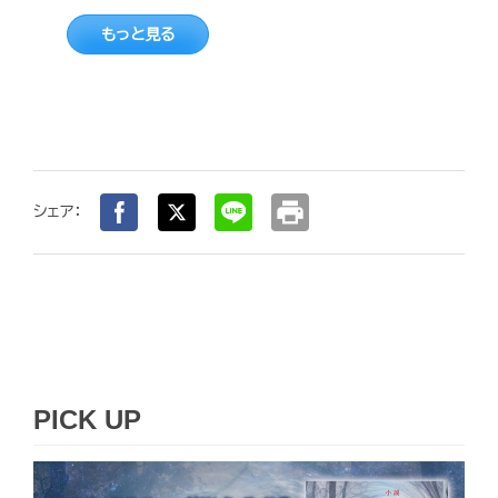
もっと見る
print
シェア：
PICK UP