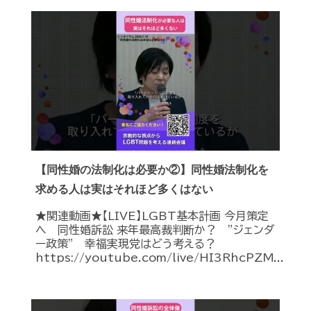
【同性婚の法制化は必要か②】同性婚法制化を
求める人は実はそれほど多くはない
★関連動画★【LIVE】LGBT基本計画 今月策定
へ 同性婚訴訟 来年最高裁判断か？ ”ジェンダ
ー政策” 幸福実現党はどう考える？
https://youtube.com/live/HI3RhcPZM...