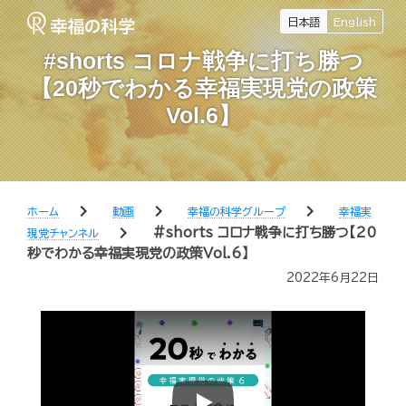
日本語
English
#shorts コロナ戦争に打ち勝つ
【20秒でわかる幸福実現党の政策
Vol.6】
chevron_right
chevron_right
chevron_right
ホーム
動画
幸福の科学グループ
幸福実
chevron_right
#shorts コロナ戦争に打ち勝つ【20
現党チャンネル
秒でわかる幸福実現党の政策Vol.6】
2022年6月22日