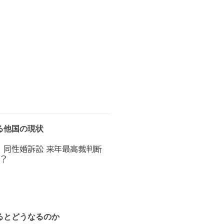
る他国の現状
へ 同性婚訴訟 来年最高裁判断
？
るとどうなるのか