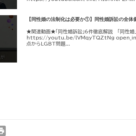
【同性婚の法制化は必要か①】同性婚訴訟の全体
★関連動画★「同性婚訴訟」6件徹底解説 「同性婚
https://youtu.be/lVMqyTQZtNg ope
点からLGBT問題...
int