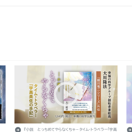
arrow_circle_right
arrow_circle_r
『小説 とっちめてやらなくちゃ－タイム・トラベラー「宇高