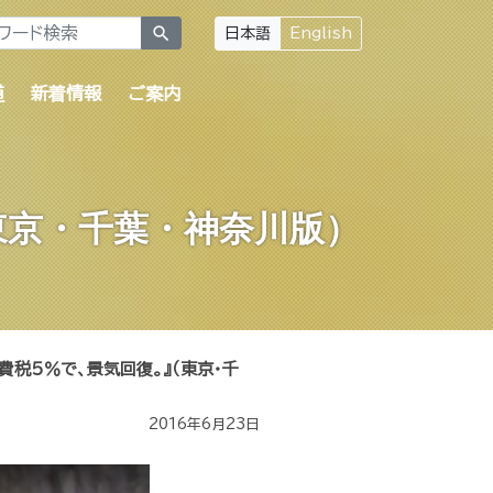
search
日本語
English
道
新着情報
ご案内
東京・千葉・神奈川版）
費税5％で、景気回復。』（東京・千
2016年6月23日