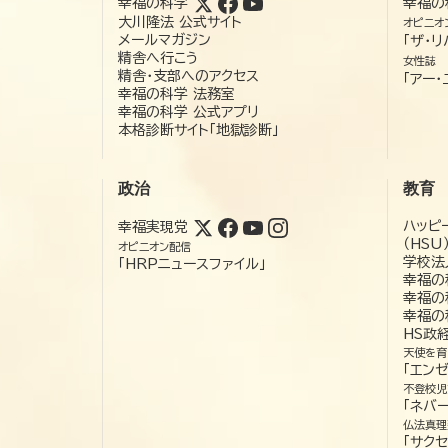
幸福の科学
幸福の
大川隆法 公式サイト
オピニオ
メールマガジン
「ザ・リ
精舎へ行こう
女性誌
精舎・支部へのアクセス
「アー・
幸福の科学 法務室
幸福の科学 公式アプリ
本格診断サイト「地獄診断」
政治
教育
ハッピ
幸福実現党
（HSU
オピニオン配信
学校法
「HRPニュースファイル」
幸福の
幸福の
幸福の
HS政
天使を育
「エン
不登校児
「ネバー
仏法真理
「サクセ