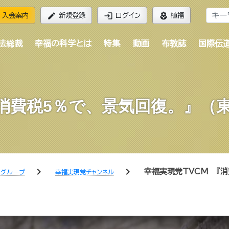
edit
login
local_florist
入会案内
新規登録
ログイン
植福
法総裁
幸福の科学とは
特集
動画
布教誌
国際伝
『消費税5％で、景気回復。』（
chevron_right
chevron_right
幸福実現党TVCM 『消
学グループ
幸福実現党チャンネル