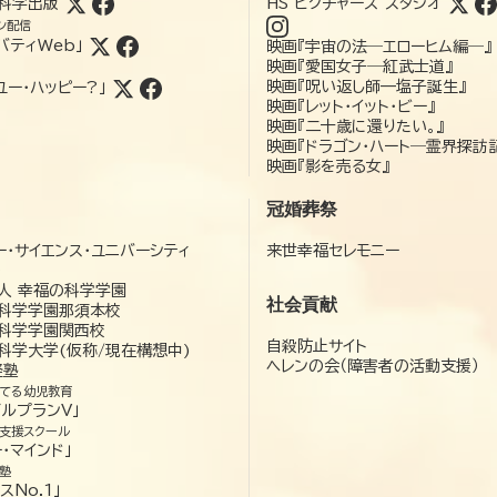
科学出版
HS ピクチャーズ スタジオ
ン配信
バティWeb」
映画『宇宙の法―エローヒム編―』
映画『愛国女子―紅武士道』
映画『呪い返し師—塩子誕生』
ユー・ハッピー?」
映画『レット・イット・ビー』
映画『二十歳に還りたい。』
映画『ドラゴン・ハート―霊界探訪
映画『影を売る女』
冠婚葬祭
ー・サイエンス・ユニバーシティ
来世幸福セレモニー
）
人 幸福の科学学園
社会貢献
科学学園那須本校
科学学園関西校
自殺防止サイト
科学大学(仮称/現在構想中)
ヘレンの会（障害者の活動支援）
経塾
てる幼児教育
ゼルプランV」
支援スクール
・マインド」
塾
スNo.1」