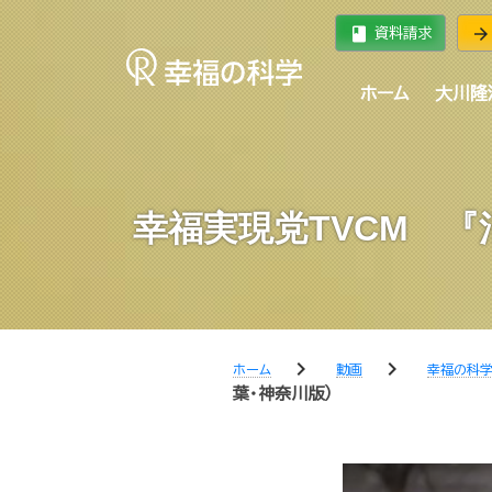
book
arrow_forward
資料請求
ホーム
大川隆
幸福実現党TVCM 
chevron_right
chevron_right
ホーム
動画
幸福の科
葉・神奈川版）