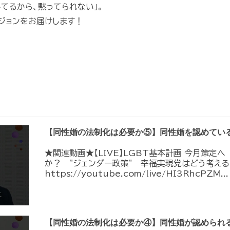
てるから、黙ってられない」。
ジョンをお届けします！
【同性婚の法制化は必要か⑤】同性婚を認めてい
★関連動画★【LIVE】LGBT基本計画 今月策定
か？ ”ジェンダー政策” 幸福実現党はどう考える
https://youtube.com/live/HI3RhcPZM...
【同性婚の法制化は必要か④】同性婚が認められ