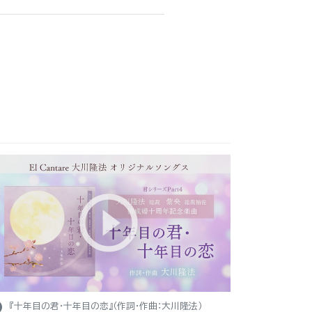
ight
『十年目の君・十年目の恋』（作詞・作曲：大川隆法）