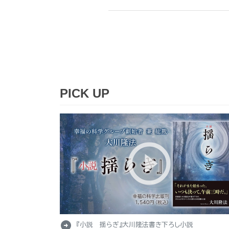
PICK UP
arrow_circle_right
『小説 揺らぎ』大川隆法書き下ろし小説