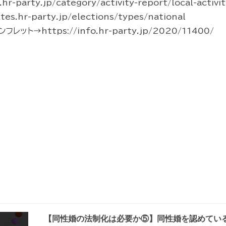
party.jp/category/activity-report/local-activit
s.hr-party.jp/elections/types/national
ト→https://info.hr-party.jp/2020/11400/
【同性婚の法制化は必要か⑤】同性婚を認めてい