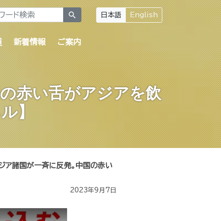
search
日本語
English
道
新着情報
ご案内
国の赤い舌がアジアを飲
ネル】
ジア諸国が一斉に反発。中国の赤い
2023年9月7日