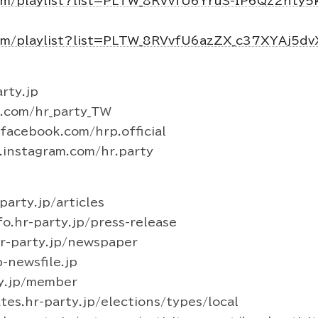
om/playlist?list=PLTW_8RVvfU6YruS-IP6Qz2hty
om/playlist?list=PLTW_8RVvfU6azZX_c37XYAj5d
rty.jp
r.com/hr_party_TW
acebook.com/hrp.official
instagram.com/hr.party
arty.jp/articles
hr-party.jp/press-release
-party.jp/newspaper
newsfile.jp
y.jp/member
s.hr-party.jp/elections/types/local