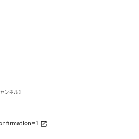
ャンネル】
open_in_new
onfirmation=1