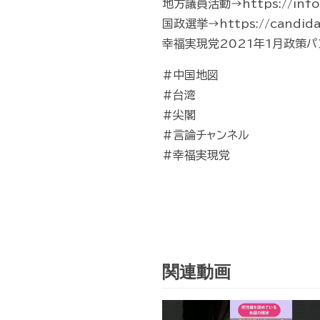
地方議員活動→https://info.hr-
国政選挙→https://candidate
幸福実現党2021年1月政策パンフレッ
#中国地図
#台湾
#尖閣
#言論チャンネル
#幸福実現党
関連動画