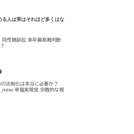
める人は実はそれほど多くはな
へ 同性婚訴訟 来年最高裁判断
？
像
」の法制化は本当に必要か？
n_in_new 幸福実現党 宗教的な視