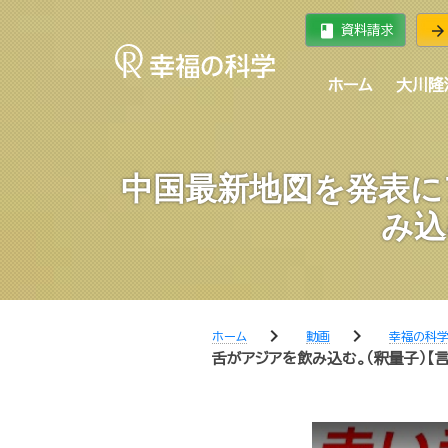
book
arrow_forward
資料請求
ホーム
大川隆
中国最新地図を発表に
み込
chevron_right
chevron_right
ホーム
動画
幸福の科
舌がアジアを飲み込む。（釈量子）【