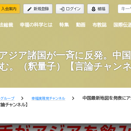
edit
login
local_florist
入会案内
新規登録
ログイン
植福
法総裁
幸福の科学とは
特集
動画
布教誌
国際伝
アジア諸国が一斉に反発。中
む。（釈量子）【言論チャン
chevron_right
chevron_right
中国最新地図を発表にア
学グループ
幸福実現党チャンネル
言論チャンネル】