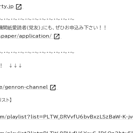
open_in_new
rty.jp
～・～・～・～・～・～・～・～・～・～・～
機関紙愛読者(党友)」にも、ぜひお申込み下さい！！
open_in_new
spaper/application/
～・～・～・～・～・～・～・～・～・～・～
！ ↓↓↓
open_in_new
vie/genron-channel
スト】
om/playlist?list=PLTW_8RVvfU6bvBxzLSzBaW-K-j