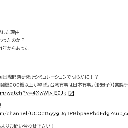
発した理由
わったのか？
4年からあった
国国際問題研究所シミュレーションで明らかに！？
闘機900機以上が撃墜。台湾有事は日本有事。（釈量子）【言論チ
open_in_new
com/watch?v=4XwWly_E9Jk
！
com/channel/UCQct5yygDq1PBbpaePbdFdg?sub_c
ムよりお問い合わせ下さい！