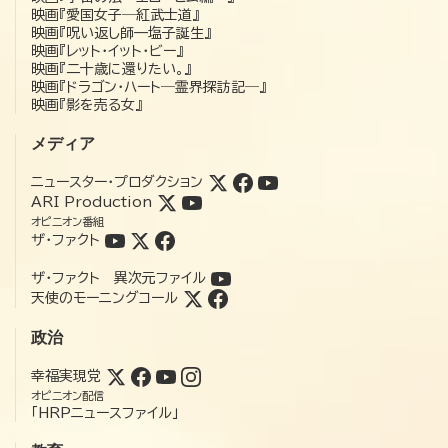
映画『愛国女子―紅武士道』
映画『呪い返し師—塩子誕生』
映画『レット・イット・ビー』
映画『二十歳に還りたい。』
映画『ドラゴン・ハート―霊界探訪記―』
映画『影を売る女』
メディア
ニュースター・プロダクション
ARI Production
オピニオン番組
ザ・ファクト
ザ・ファクト 異次元ファイル
天使のモーニングコール
政治
幸福実現党
オピニオン配信
「HRPニュースファイル」