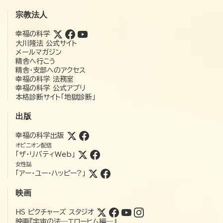
宗教法人
幸福の科学
大川隆法 公式サイト
メールマガジン
精舎へ行こう
精舎・支部へのアクセス
幸福の科学 法務室
幸福の科学 公式アプリ
本格診断サイト「地獄診断」
出版
幸福の科学出版
オピニオン配信
「ザ・リバティWeb」
女性誌
「アー・ユー・ハッピー?」
映画
HS ピクチャーズ スタジオ
映画『宇宙の法―エローヒム編―』