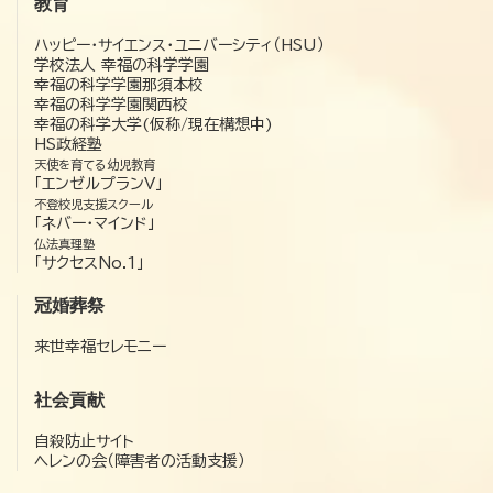
教育
ハッピー・サイエンス・ユニバーシティ（HSU）
学校法人 幸福の科学学園
幸福の科学学園那須本校
幸福の科学学園関西校
幸福の科学大学(仮称/現在構想中)
HS政経塾
天使を育てる幼児教育
「エンゼルプランV」
不登校児支援スクール
「ネバー・マインド」
仏法真理塾
「サクセスNo.1」
冠婚葬祭
来世幸福セレモニー
社会貢献
自殺防止サイト
ヘレンの会（障害者の活動支援）