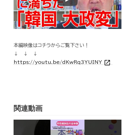
Play
本編映像はコチラからご覧下さい！
↓ ↓ ↓
open_in_new
https://youtu.be/dKwRq3YUINY
関連動画