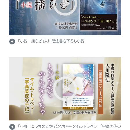
arrow_circle_right
『小説 揺らぎ』大川隆法書き下ろし小説
arrow_circle_right
『小説 とっちめてやらなくちゃ－タイム・トラベラー「宇高美佐の