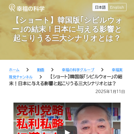
日本語
English
【ショート】韓国版｢シビルウォ
ー｣の結末！日本に与える影響と
起こりうる三大シナリオとは？
chevron_right
chevron_right
chevron_right
ホーム
動画
幸福の科学グループ
幸福実
chevron_right
【ショート】韓国版｢シビルウォー｣の結
現党チャンネル
末！日本に与える影響と起こりうる三大シナリオとは？
2025年1月11日