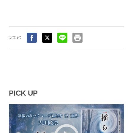
print
シェア：
PICK UP