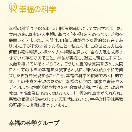
幸福の科学は1986年、大川隆法総裁によって立宗されました。
立宗以来、真実の人生観に基づく「幸福」を広めるべく、活動を
展開してきました。 人間は、肉体に魂が宿った霊的な存在であ
り、心こそがその本質であること。 私たちは、この世とあの世を
何度も転生輪廻し、様々な人生経験を通して、自らの魂を成長さ
せていく存在であること。 神仏が実在し、過去も現在も未来も、
人類を導いているということ。 こうした霊的な真実を広め、人間
にとっての本当の幸福を探究すると共に、神仏の願う平和で繁
栄した世界を実現することこそ、幸福の科学の使命であり目的で
す。 その使命の実現のために、幸福の科学は、講演や書籍やメ
ディアによる啓蒙活動や数々の社会貢献活動、さらには、政治や
教育、国際事業にも取り組んでいます。 霊的な真実が忘れられ、
宗教の価値が見失われている現代において、幸福の科学は宗教
の可能性に挑戦し続けています。
幸福の科学グループ