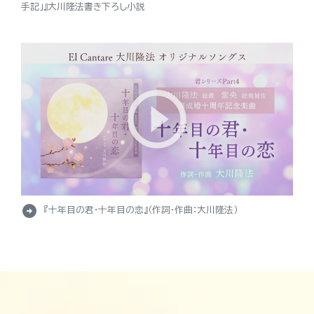
手記」』大川隆法書き下ろし小説
arrow_circle_right
『十年目の君・十年目の恋』（作詞・作曲：大川隆法）