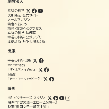
宗教法人
幸福の科学
大川隆法 公式サイト
メールマガジン
精舎へ行こう
精舎・支部へのアクセス
幸福の科学 法務室
幸福の科学 公式アプリ
本格診断サイト「地獄診断」
出版
幸福の科学出版
オピニオン配信
「ザ・リバティWeb」
女性誌
「アー・ユー・ハッピー?」
映画
HS ピクチャーズ スタジオ
映画『宇宙の法―エローヒム編―』
映画『愛国女子―紅武士道』