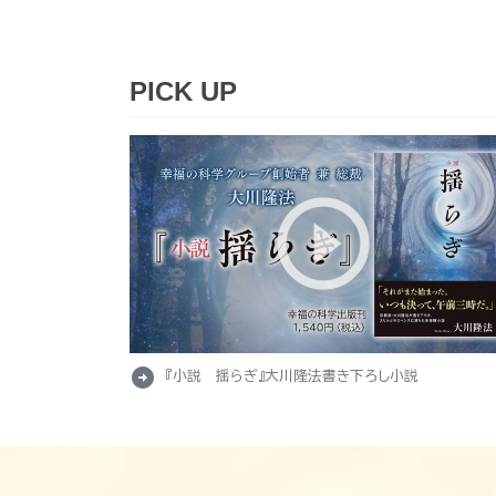
PICK UP
arrow_circle_right
『小説 揺らぎ』大川隆法書き下ろし小説