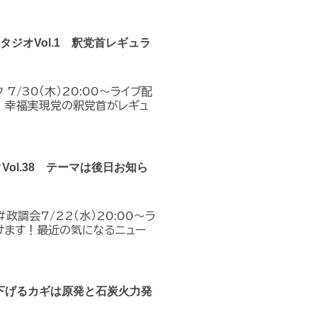
クスタジオVol.1 釈党首レギュラ
7/30（木）20:00～ライブ配
！幸福実現党の釈党首がレギュ
クVol.38 テーマは後日お知ら
政調会7/22（水）20:00～ラ
けます！最近の気になるニュー
下げるカギは原発と石炭火力発