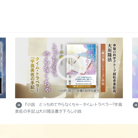
arrow_circle_right
arrow_circle_r
『小説 とっちめてやらなくちゃ－タイム・トラベラー「宇高
美佐の手記」』大川隆法書き下ろし小説