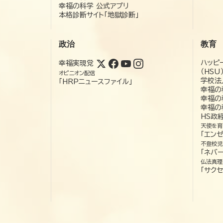
幸福の科学 公式アプリ
本格診断サイト「地獄診断」
政治
教育
ハッピ
幸福実現党
（HSU
オピニオン配信
学校法
「HRPニュースファイル」
幸福の
幸福の
幸福の
HS政
天使を育
「エン
不登校児
「ネバー
仏法真理
「サクセ