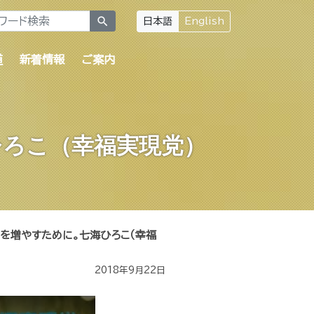
search
日本語
English
道
新着情報
ご案内
ひろこ（幸福実現党）
用を増やすために。七海ひろこ（幸福
2018年9月22日