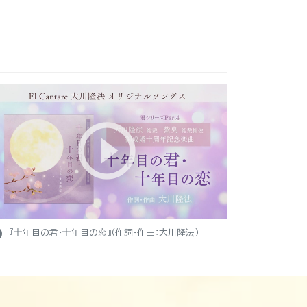
ight
『十年目の君・十年目の恋』（作詞・作曲：大川隆法）