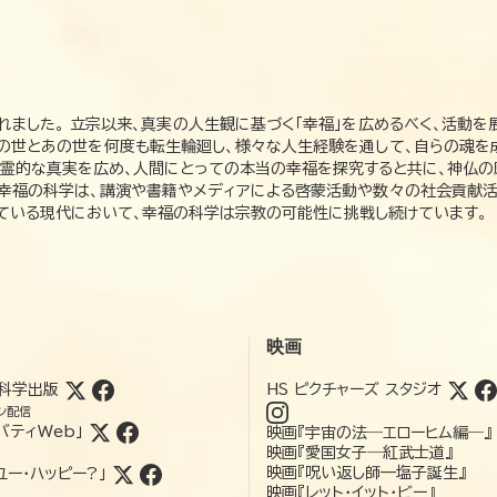
れました。 立宗以来、真実の人生観に基づく「幸福」を広めるべく、活動を
この世とあの世を何度も転生輪廻し、様々な人生経験を通して、自らの魂を
た霊的な真実を広め、人間にとっての本当の幸福を探究すると共に、神仏
、幸福の科学は、講演や書籍やメディアによる啓蒙活動や数々の社会貢献活
れている現代において、幸福の科学は宗教の可能性に挑戦し続けています。
映画
科学出版
HS ピクチャーズ スタジオ
ン配信
バティWeb」
映画『宇宙の法―エローヒム編―』
映画『愛国女子―紅武士道』
映画『呪い返し師—塩子誕生』
ユー・ハッピー?」
映画『レット・イット・ビー』