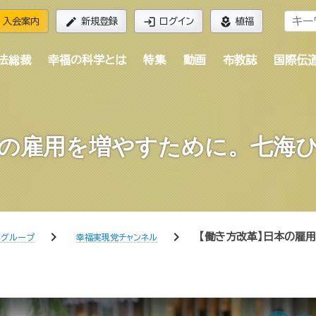
edit
login
local_florist
入会案内
新規登録
ログイン
植福
法総裁
幸福の科学とは
特集
動画
布教誌
国際伝
の雇用を増やすために。七海
chevron_right
chevron_right
【働き方改革】日本の雇
学グループ
幸福実現党チャンネル