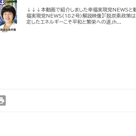
↓↓↓本動画で紹介しました幸福実現党NEWSと動
福実現党NEWS(182号)解説映像】「脱炭素政
定したエネルギーこそ平和と繁栄への道」h...
int