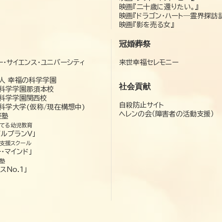
映画『二十歳に還りたい。』
映画『ドラゴン・ハート―霊界探訪
映画『影を売る女』
冠婚葬祭
ー・サイエンス・ユニバーシティ
来世幸福セレモニー
）
人 幸福の科学学園
社会貢献
科学学園那須本校
科学学園関西校
自殺防止サイト
科学大学(仮称/現在構想中)
ヘレンの会（障害者の活動支援）
経塾
てる幼児教育
ゼルプランV」
支援スクール
・マインド」
塾
スNo.1」