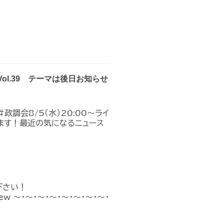
Vol.39 テーマは後日お知らせ
政調会8/5（水）20:00～ライ
ます！最近の気になるニュース
下さい！
n_new ～・～・～・～・～・～・～・～・