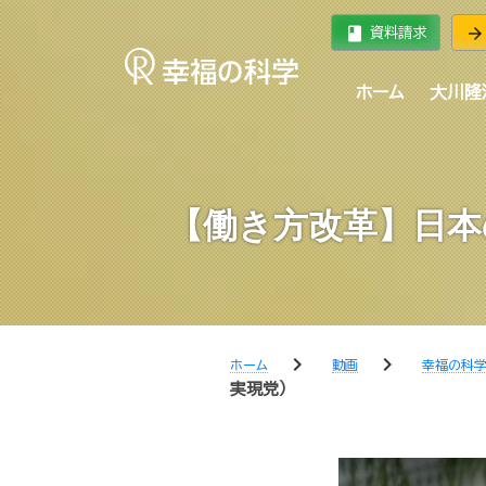
book
arrow_forward
資料請求
ホーム
大川隆
【働き方改革】日本
chevron_right
chevron_right
ホーム
動画
幸福の科
実現党）