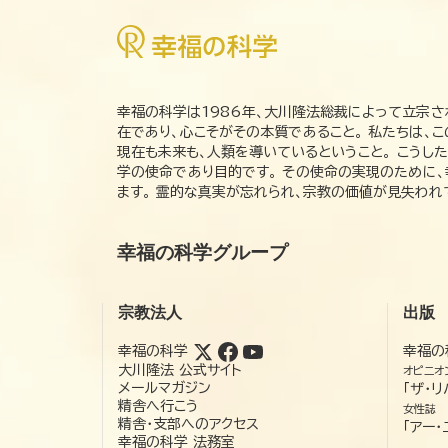
幸福の科学は1986年、大川隆法総裁によって立宗さ
在であり、心こそがその本質であること。 私たちは、
現在も未来も、人類を導いているということ。 こうし
学の使命であり目的です。 その使命の実現のために
ます。 霊的な真実が忘れられ、宗教の価値が見失わ
幸福の科学グループ
宗教法人
出版
幸福の科学
幸福の
大川隆法 公式サイト
オピニオ
メールマガジン
「ザ・リ
精舎へ行こう
女性誌
精舎・支部へのアクセス
「アー・
幸福の科学 法務室