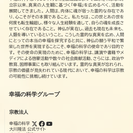
立宗以来、真実の人生観に基づく「幸福」を広めるべく、活動を
展開してきました。 人間は、肉体に魂が宿った霊的な存在であ
り、心こそがその本質であること。 私たちは、この世とあの世を
何度も転生輪廻し、様々な人生経験を通して、自らの魂を成長さ
せていく存在であること。 神仏が実在し、過去も現在も未来も、
人類を導いているということ。 こうした霊的な真実を広め、人間
にとっての本当の幸福を探究すると共に、神仏の願う平和で繁
栄した世界を実現することこそ、幸福の科学の使命であり目的で
す。 その使命の実現のために、幸福の科学は、講演や書籍やメ
ディアによる啓蒙活動や数々の社会貢献活動、さらには、政治や
教育、国際事業にも取り組んでいます。 霊的な真実が忘れられ、
宗教の価値が見失われている現代において、幸福の科学は宗教
の可能性に挑戦し続けています。
幸福の科学グループ
宗教法人
幸福の科学
大川隆法 公式サイト