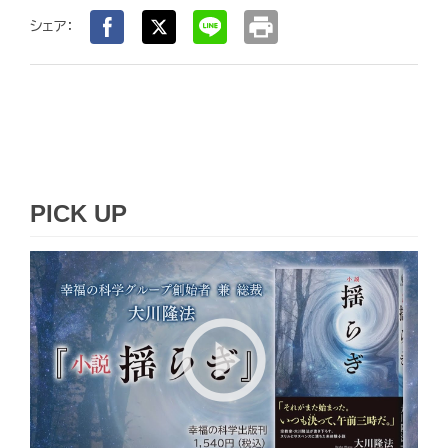
print
シェア：
PICK UP