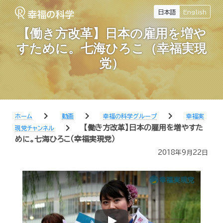
日本語
English
【働き方改革】日本の雇用を増や
すために。七海ひろこ（幸福実現
党）
chevron_right
chevron_right
chevron_right
ホーム
動画
幸福の科学グループ
幸福実
chevron_right
【働き方改革】日本の雇用を増やすた
現党チャンネル
めに。七海ひろこ（幸福実現党）
2018年9月22日