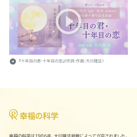
arrow_circle_right
『十年目の君・十年目の恋』（作詞・作曲：大川隆法）
幸福の科学は1986年、大川隆法総裁によって立宗されました。