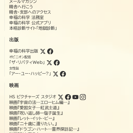
メールマガジン
精舎へ行こう
精舎・支部へのアクセス
幸福の科学 法務室
幸福の科学 公式アプリ
本格診断サイト「地獄診断」
出版
幸福の科学出版
オピニオン配信
「ザ・リバティWeb」
女性誌
「アー・ユー・ハッピー?」
映画
HS ピクチャーズ スタジオ
映画『宇宙の法―エローヒム編―』
映画『愛国女子―紅武士道』
映画『呪い返し師—塩子誕生』
映画『レット・イット・ビー』
映画『二十歳に還りたい。』
映画『ドラゴン・ハート―霊界探訪記―』