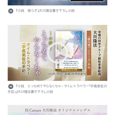
arrow_circle_right
『小説 揺らぎ』大川隆法書き下ろし小説
arrow_circle_right
『小説 とっちめてやらなくちゃ－タイム・トラベラー「宇高美佐の
手記」』大川隆法書き下ろし小説