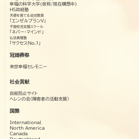
幸福の科学大学(仮称/現在構想中)
HS政経塾
天使を育てる幼児教育
「エンゼルプランV」
不登校児支援スクール
「ネバー・マインド」
仏法真理塾
「サクセスNo.1」
冠婚葬祭
来世幸福セレモニー
社会貢献
自殺防止サイト
ヘレンの会（障害者の活動支援）
国際
International
North America
Canada