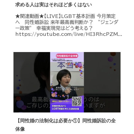
求める人は実はそれほど多くはない
★関連動画★【LIVE】LGBT基本計画 今月策定
へ 同性婚訴訟 来年最高裁判断か？ ”ジェンダ
ー政策” 幸福実現党はどう考える？
https://youtube.com/live/HI3RhcPZM...
【同性婚の法制化は必要か①】同性婚訴訟の全
体像