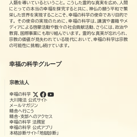
人類を導いているということ。 こうした霊的な真実を広め、人間
にとっての本当の幸福を探究すると共に、神仏の願う平和で繁
栄した世界を実現することこそ、幸福の科学の使命であり目的で
す。 その使命の実現のために、幸福の科学は、講演や書籍やメ
ディアによる啓蒙活動や数々の社会貢献活動、さらには、政治や
教育、国際事業にも取り組んでいます。 霊的な真実が忘れられ、
宗教の価値が見失われている現代において、幸福の科学は宗教
の可能性に挑戦し続けています。
幸福の科学グループ
宗教法人
幸福の科学
大川隆法 公式サイト
メールマガジン
精舎へ行こう
精舎・支部へのアクセス
幸福の科学 法務室
幸福の科学 公式アプリ
本格診断サイト「地獄診断」