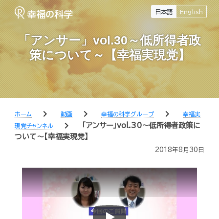
日本語
English
「アンサー」vol.30～低所得者政
策について～【幸福実現党】
chevron_right
chevron_right
chevron_right
ホーム
動画
幸福の科学グループ
幸福実
chevron_right
「アンサー」vol.30～低所得者政策に
現党チャンネル
ついて～【幸福実現党】
2018年8月30日