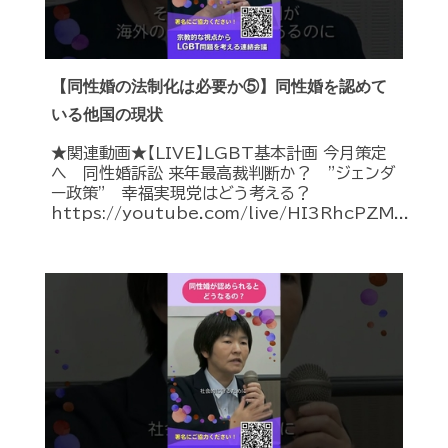
【同性婚の法制化は必要か⑤】同性婚を認めて
いる他国の現状
★関連動画★【LIVE】LGBT基本計画 今月策定
へ 同性婚訴訟 来年最高裁判断か？ ”ジェンダ
ー政策” 幸福実現党はどう考える？
https://youtube.com/live/HI3RhcPZM...