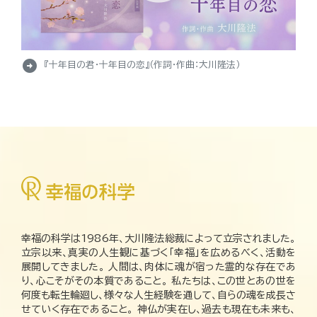
arrow_circle_right
『十年目の君・十年目の恋』（作詞・作曲：大川隆法）
幸福の科学は1986年、大川隆法総裁によって立宗されました。
立宗以来、真実の人生観に基づく「幸福」を広めるべく、活動を
展開してきました。 人間は、肉体に魂が宿った霊的な存在であ
り、心こそがその本質であること。 私たちは、この世とあの世を
何度も転生輪廻し、様々な人生経験を通して、自らの魂を成長さ
せていく存在であること。 神仏が実在し、過去も現在も未来も、