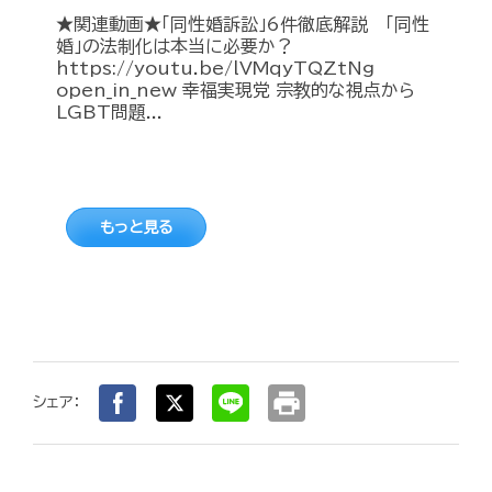
★関連動画★「同性婚訴訟」6件徹底解説 「同性
婚」の法制化は本当に必要か？
https://youtu.be/lVMqyTQZtNg
open_in_new 幸福実現党 宗教的な視点から
LGBT問題...
もっと見る
print
シェア：