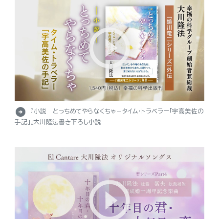
arrow_circle_right
『小説 とっちめてやらなくちゃ－タイム・トラベラー「宇高美佐の
手記」』大川隆法書き下ろし小説