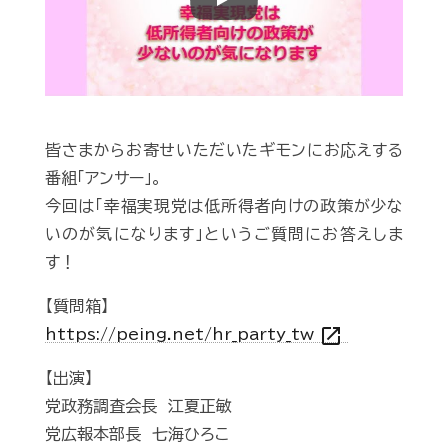
Play
皆さまからお寄せいただいたギモンにお応えする
番組「アンサー」。
今回は「幸福実現党は低所得者向けの政策が少な
いのが気になります」というご質問にお答えしま
す！
【質問箱】
open_in_new
https://peing.net/hr_party_tw
【出演】
党政務調査会長 江夏正敏
党広報本部長 七海ひろこ