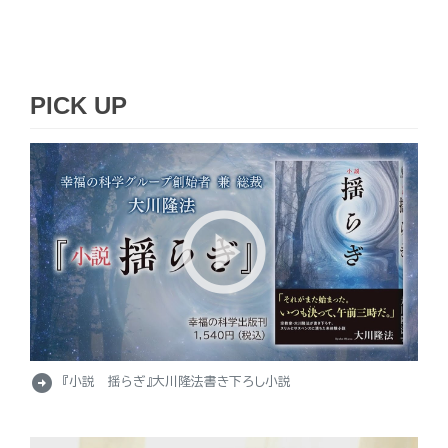
PICK UP
arrow_circle_right
『小説 揺らぎ』大川隆法書き下ろし小説