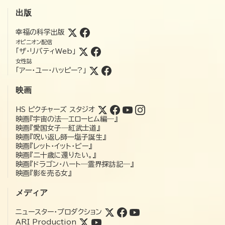
出版
幸福の科学出版
オピニオン配信
「ザ・リバティWeb」
女性誌
「アー・ユー・ハッピー?」
映画
HS ピクチャーズ スタジオ
映画『宇宙の法―エローヒム編―』
映画『愛国女子―紅武士道』
映画『呪い返し師—塩子誕生』
映画『レット・イット・ビー』
映画『二十歳に還りたい。』
映画『ドラゴン・ハート―霊界探訪記―』
映画『影を売る女』
メディア
ニュースター・プロダクション
ARI Production