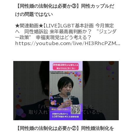
【同性婚の法制化は必要か③】同性カップルだ
けの問題ではない
★関連動画★【LIVE】LGBT基本計画 今月策定
へ 同性婚訴訟 来年最高裁判断か？ ”ジェンダ
ー政策” 幸福実現党はどう考える？
https://youtube.com/live/HI3RhcPZM...
【同性婚の法制化は必要か②】同性婚法制化を