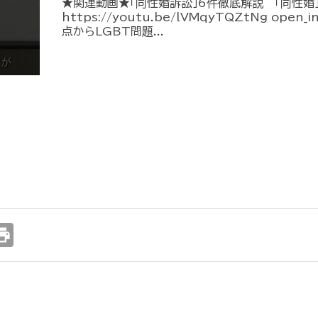
★関連動画★「同性婚訴訟」6件徹底解説 「同性婚
https://youtu.be/lVMqyTQZtNg ope
点からLGBT問題...
int