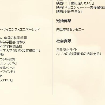
映画『二十歳に還りたい。』
映画『ドラゴン・ハート―霊界探訪
映画『影を売る女』
冠婚葬祭
ー・サイエンス・ユニバーシティ
来世幸福セレモニー
）
人 幸福の科学学園
社会貢献
科学学園那須本校
科学学園関西校
自殺防止サイト
科学大学(仮称/現在構想中)
ヘレンの会（障害者の活動支援）
経塾
てる幼児教育
ゼルプランV」
支援スクール
・マインド」
塾
スNo.1」