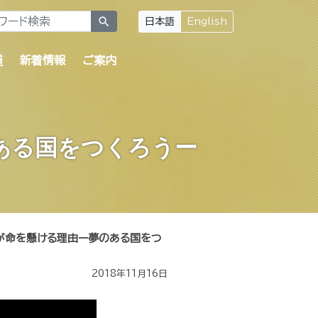
search
日本語
English
道
新着情報
ご案内
ある国をつくろうー
が命を懸ける理由ー夢のある国をつ
2018年11月16日