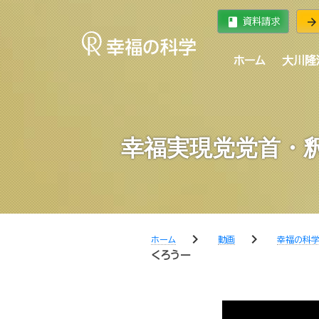
book
arrow_forward
資料請求
ホーム
大川隆
幸福実現党党首・
chevron_right
chevron_right
ホーム
動画
幸福の科
くろうー