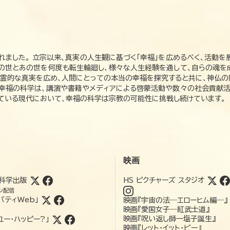
れました。 立宗以来、真実の人生観に基づく「幸福」を広めるべく、活動を
この世とあの世を何度も転生輪廻し、様々な人生経験を通して、自らの魂を
た霊的な真実を広め、人間にとっての本当の幸福を探究すると共に、神仏
、幸福の科学は、講演や書籍やメディアによる啓蒙活動や数々の社会貢献活
れている現代において、幸福の科学は宗教の可能性に挑戦し続けています。
映画
科学出版
HS ピクチャーズ スタジオ
ン配信
バティWeb」
映画『宇宙の法―エローヒム編―』
映画『愛国女子―紅武士道』
映画『呪い返し師—塩子誕生』
ユー・ハッピー?」
映画『レット・イット・ビー』