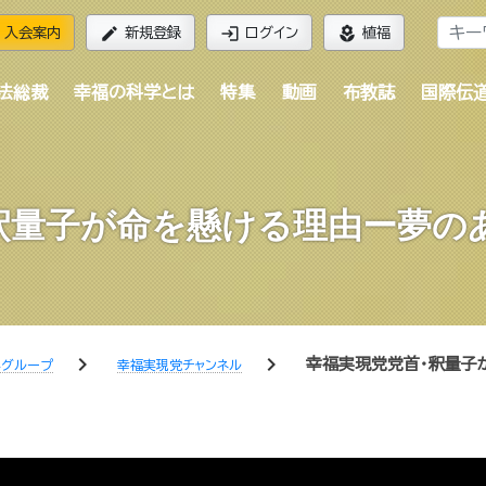
edit
login
local_florist
入会案内
新規登録
ログイン
植福
法総裁
幸福の科学とは
特集
動画
布教誌
国際伝
釈量子が命を懸ける理由ー夢の
chevron_right
chevron_right
幸福実現党党首・釈量子
学グループ
幸福実現党チャンネル