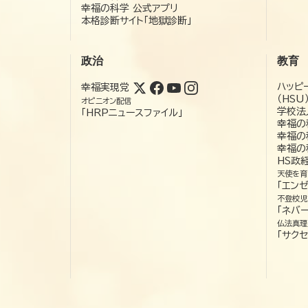
幸福の科学 公式アプリ
本格診断サイト「地獄診断」
政治
教育
ハッピ
幸福実現党
（HSU
オピニオン配信
学校法
「HRPニュースファイル」
幸福の
幸福の
幸福の
HS政
天使を育
「エン
不登校児
「ネバー
仏法真理
「サクセ