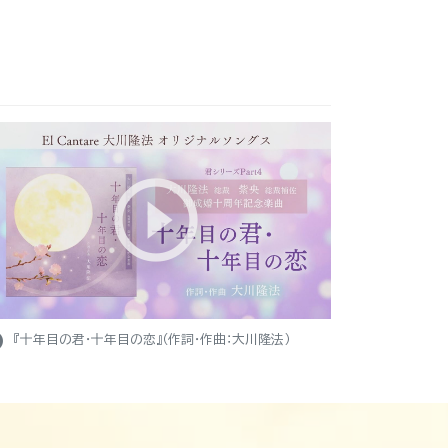
ight
『十年目の君・十年目の恋』（作詞・作曲：大川隆法）