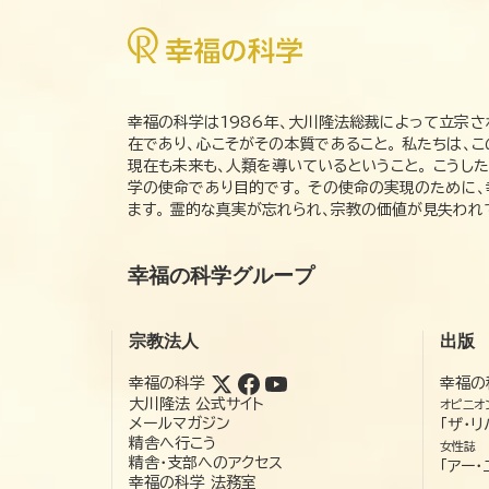
幸福の科学は1986年、大川隆法総裁によって立宗さ
在であり、心こそがその本質であること。 私たちは、
現在も未来も、人類を導いているということ。 こうし
学の使命であり目的です。 その使命の実現のために
ます。 霊的な真実が忘れられ、宗教の価値が見失わ
幸福の科学グループ
宗教法人
出版
幸福の科学
幸福の
大川隆法 公式サイト
オピニオ
メールマガジン
「ザ・リ
精舎へ行こう
女性誌
精舎・支部へのアクセス
「アー・
幸福の科学 法務室