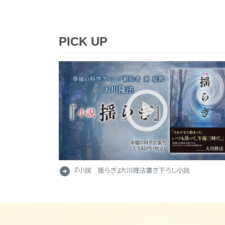
PICK UP
arrow_circle_right
『小説 揺らぎ』大川隆法書き下ろし小説