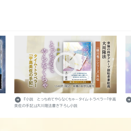
arrow_circle_right
arrow_circle_r
『小説 とっちめてやらなくちゃ－タイム・トラベラー「宇高
美佐の手記」』大川隆法書き下ろし小説