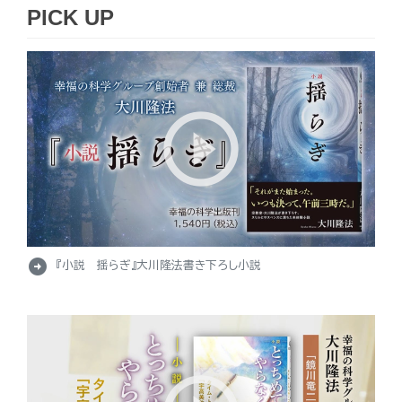
PICK UP
arrow_circle_right
『小説 揺らぎ』大川隆法書き下ろし小説