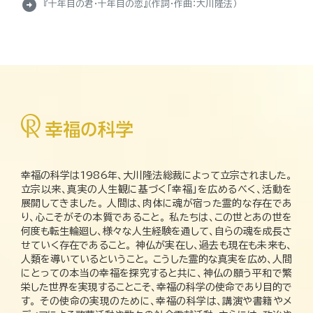
arrow_circle_right
『十年目の君・十年目の恋』（作詞・作曲：大川隆法）
幸福の科学は1986年、大川隆法総裁によって立宗されました。
立宗以来、真実の人生観に基づく「幸福」を広めるべく、活動を
展開してきました。 人間は、肉体に魂が宿った霊的な存在であ
り、心こそがその本質であること。 私たちは、この世とあの世を
何度も転生輪廻し、様々な人生経験を通して、自らの魂を成長さ
せていく存在であること。 神仏が実在し、過去も現在も未来も、
人類を導いているということ。 こうした霊的な真実を広め、人間
にとっての本当の幸福を探究すると共に、神仏の願う平和で繁
栄した世界を実現することこそ、幸福の科学の使命であり目的で
す。 その使命の実現のために、幸福の科学は、講演や書籍やメ