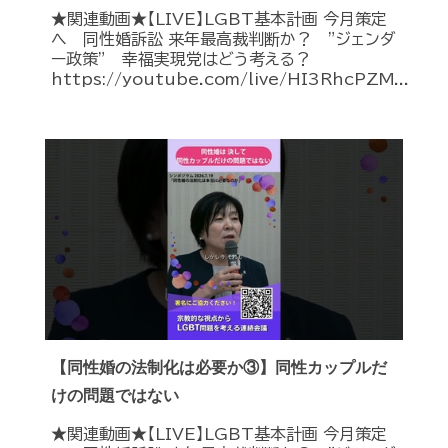
★関連動画★【LIVE】LGBT基本計画 今月策定
へ 同性婚訴訟 来年最高裁判断か？ ”ジェンダ
ー政策” 幸福実現党はどう考える？
https://youtube.com/live/HI3RhcPZM...
【同性婚の法制化は必要か③】同性カップルだ
けの問題ではない
★関連動画★【LIVE】LGBT基本計画 今月策定