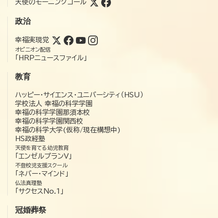
天使のモーニングコール
政治
幸福実現党
オピニオン配信
「HRPニュースファイル」
教育
ハッピー・サイエンス・ユニバーシティ（HSU）
学校法人 幸福の科学学園
幸福の科学学園那須本校
幸福の科学学園関西校
幸福の科学大学(仮称/現在構想中)
HS政経塾
天使を育てる幼児教育
「エンゼルプランV」
不登校児支援スクール
「ネバー・マインド」
仏法真理塾
「サクセスNo.1」
冠婚葬祭