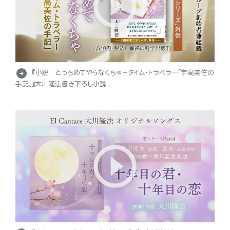
arrow_circle_right
『小説 とっちめてやらなくちゃ－タイム・トラベラー「宇高美佐の
手記」』大川隆法書き下ろし小説