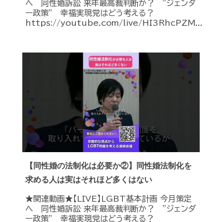
へ 同性婚訴訟 来年最高裁判断か？ ”ジェンダ
ー政策” 幸福実現党はどう考える？
https://youtube.com/live/HI3RhcPZM...
【同性婚の法制化は必要か②】同性婚法制化を
求める人は実はそれほど多くはない
★関連動画★【LIVE】LGBT基本計画 今月策定
へ 同性婚訴訟 来年最高裁判断か？ ”ジェンダ
ー政策” 幸福実現党はどう考える？