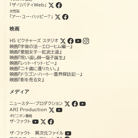
「ザ・リバティWeb」
女性誌
「アー・ユー・ハッピー?」
映画
HS ピクチャーズ スタジオ
映画『宇宙の法―エローヒム編―』
映画『愛国女子―紅武士道』
映画『呪い返し師—塩子誕生』
映画『レット・イット・ビー』
映画『二十歳に還りたい。』
映画『ドラゴン・ハート―霊界探訪記―』
映画『影を売る女』
メディア
ニュースター・プロダクション
ARI Production
オピニオン番組
ザ・ファクト
ザ・ファクト 異次元ファイル