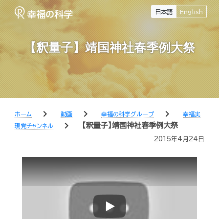
日本語
English
【釈量子】靖国神社春季例大祭
chevron_right
chevron_right
chevron_right
ホーム
動画
幸福の科学グループ
幸福実
chevron_right
【釈量子】靖国神社春季例大祭
現党チャンネル
2015年4月24日
Play