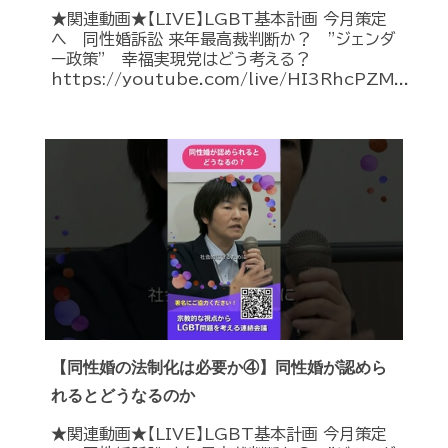
★関連動画★【LIVE】LGBT基本計画 今月策定
へ 同性婚訴訟 来年最高裁判断か？ ”ジェンダ
ー政策” 幸福実現党はどう考える？
https://youtube.com/live/HI3RhcPZM...
【同性婚の法制化は必要か④】同性婚が認めら
れるとどうなるのか
★関連動画★【LIVE】LGBT基本計画 今月策定