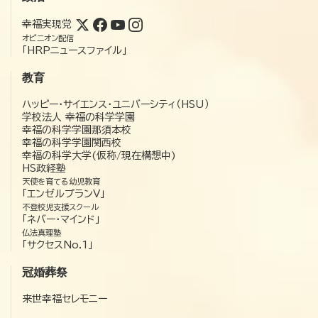
幸福実現党
オピニオン配信
「HRPニュースファイル」
教育
ハッピー・サイエンス・ユニバーシティ（HSU）
学校法人 幸福の科学学園
幸福の科学学園那須本校
幸福の科学学園関西校
幸福の科学大学(仮称/現在構想中)
HS政経塾
天使を育てる幼児教育
「エンゼルプランV」
不登校児支援スクール
「ネバー・マインド」
仏法真理塾
「サクセスNo.1」
冠婚葬祭
来世幸福セレモニー