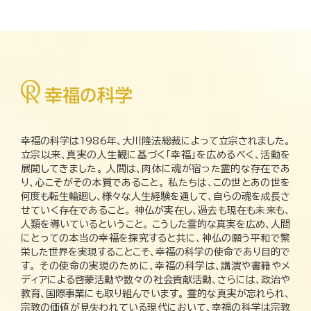
幸福の科学は1986年、大川隆法総裁によって立宗されました。
立宗以来、真実の人生観に基づく「幸福」を広めるべく、活動を
展開してきました。 人間は、肉体に魂が宿った霊的な存在であ
り、心こそがその本質であること。 私たちは、この世とあの世を
何度も転生輪廻し、様々な人生経験を通して、自らの魂を成長さ
せていく存在であること。 神仏が実在し、過去も現在も未来も、
人類を導いているということ。 こうした霊的な真実を広め、人間
にとっての本当の幸福を探究すると共に、神仏の願う平和で繁
栄した世界を実現することこそ、幸福の科学の使命であり目的で
す。 その使命の実現のために、幸福の科学は、講演や書籍やメ
ディアによる啓蒙活動や数々の社会貢献活動、さらには、政治や
教育、国際事業にも取り組んでいます。 霊的な真実が忘れられ、
宗教の価値が見失われている現代において、幸福の科学は宗教