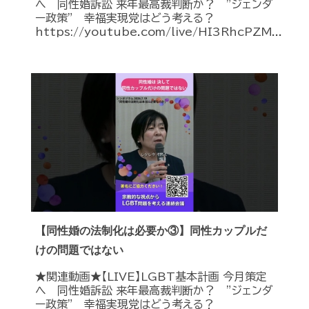
へ 同性婚訴訟 来年最高裁判断か？ ”ジェンダ
ー政策” 幸福実現党はどう考える？
https://youtube.com/live/HI3RhcPZM...
【同性婚の法制化は必要か③】同性カップルだ
けの問題ではない
★関連動画★【LIVE】LGBT基本計画 今月策定
へ 同性婚訴訟 来年最高裁判断か？ ”ジェンダ
ー政策” 幸福実現党はどう考える？