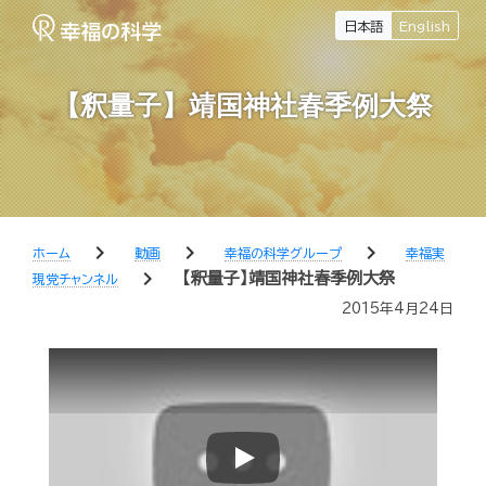
日本語
English
【釈量子】靖国神社春季例大祭
chevron_right
chevron_right
chevron_right
ホーム
動画
幸福の科学グループ
幸福実
chevron_right
【釈量子】靖国神社春季例大祭
現党チャンネル
2015年4月24日
Play