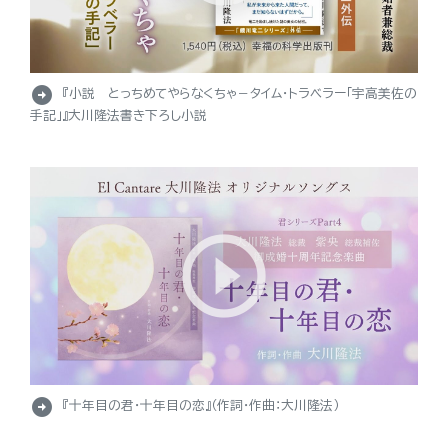
arrow_circle_right
『小説 とっちめてやらなくちゃ－タイム・トラベラー「宇高美佐の
手記」』大川隆法書き下ろし小説
arrow_circle_right
『十年目の君・十年目の恋』（作詞・作曲：大川隆法）