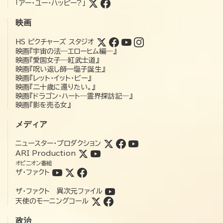
「アー・ユー・ハッピー?」
映画
HS ピクチャーズ スタジオ
映画『宇宙の法―エローヒム編―』
映画『愛国女子―紅武士道』
映画『呪い返し師—塩子誕生』
映画『レット・イット・ビー』
映画『二十歳に還りたい。』
映画『ドラゴン・ハート―霊界探訪記―』
映画『影を売る女』
メディア
ニュースター・プロダクション
ARI Production
オピニオン番組
ザ・ファクト
ザ・ファクト 異次元ファイル
天使のモーニングコール
政治