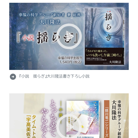
arrow_circle_right
『小説 揺らぎ』大川隆法書き下ろし小説