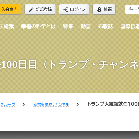
edit
login
local_florist
入会案内
新規登録
ログイン
植福
法総裁
幸福の科学とは
特集
動画
布教誌
国際伝
100日目〈トランプ・チャンネル
chevron_right
chevron_right
トランプ大統領就任100
学グループ
幸福実現党チャンネル