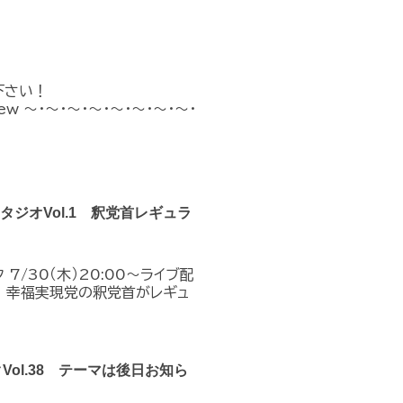
下さい！
n_new ～・～・～・～・～・～・～・～・
クスタジオVol.1 釈党首レギュラ
7/30（木）20:00～ライブ配
！幸福実現党の釈党首がレギュ
クVol.38 テーマは後日お知ら