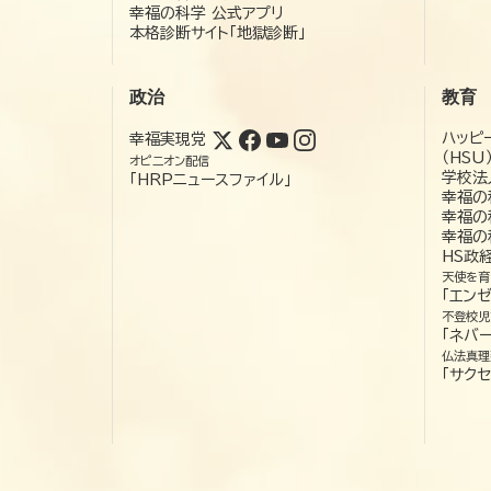
幸福の科学 公式アプリ
本格診断サイト「地獄診断」
政治
教育
ハッピ
幸福実現党
（HSU
オピニオン配信
学校法
「HRPニュースファイル」
幸福の
幸福の
幸福の
HS政
天使を育
「エン
不登校児
「ネバー
仏法真理
「サクセ