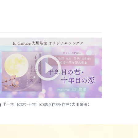
ight
『十年目の君・十年目の恋』（作詞・作曲：大川隆法）