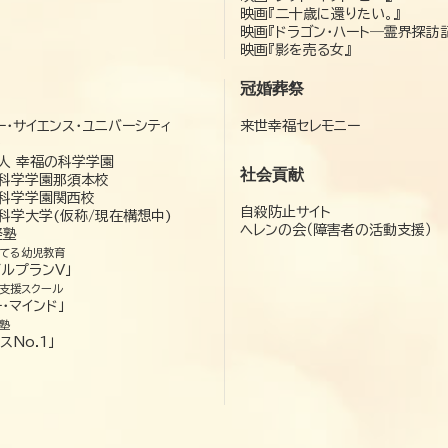
映画『二十歳に還りたい。』
映画『ドラゴン・ハート―霊界探訪
映画『影を売る女』
冠婚葬祭
ー・サイエンス・ユニバーシティ
来世幸福セレモニー
）
人 幸福の科学学園
社会貢献
科学学園那須本校
科学学園関西校
自殺防止サイト
科学大学(仮称/現在構想中)
ヘレンの会（障害者の活動支援）
経塾
てる幼児教育
ゼルプランV」
支援スクール
・マインド」
塾
スNo.1」