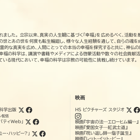
れました。 立宗以来、真実の人生観に基づく「幸福」を広めるべく、活動を
この世とあの世を何度も転生輪廻し、様々な人生経験を通して、自らの魂を
た霊的な真実を広め、人間にとっての本当の幸福を探究すると共に、神仏
、幸福の科学は、講演や書籍やメディアによる啓蒙活動や数々の社会貢献活
れている現代において、幸福の科学は宗教の可能性に挑戦し続けています。
映画
科学出版
HS ピクチャーズ スタジオ
ン配信
バティWeb」
映画『宇宙の法―エローヒム編―』
映画『愛国女子―紅武士道』
映画『呪い返し師—塩子誕生』
ユー・ハッピー?」
映画『レット・イット・ビー』