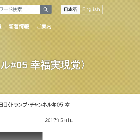
search
日本語
English
道
新着情報
ご案内
#05 幸福実現党〉
日目〈トランプ・チャンネル#05 幸
2017年5月1日