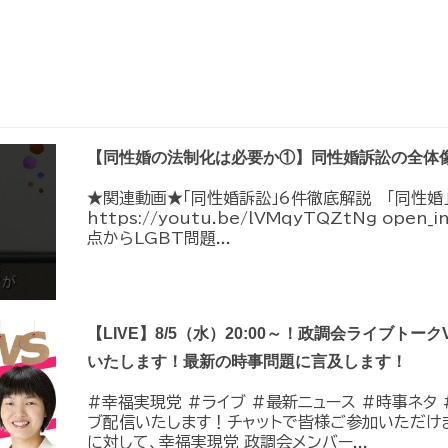
【同性婚の法制化は必要か①】同性婚訴訟の全体
★関連動画★「同性婚訴訟」6件徹底解説 「同性婚
https://youtu.be/lVMqyTQZtNg ope
点からLGBT問題...
【LIVE】8/5（水）20:00～！政調会ライブトーク
いたします！最新の時事問題に言及します！
#幸福実現党 #ライブ #最新ニュース #時事ネタ #
ブ配信いたします！チャットで皆様ご参加いただけ
に対して、幸福実現党 政調会メンバー...