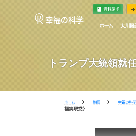
book
arrow_forward
資料請求
ホーム
大川隆
トランプ大統領就任
chevron_right
chevron_right
ホーム
動画
幸福の科
福実現党〉