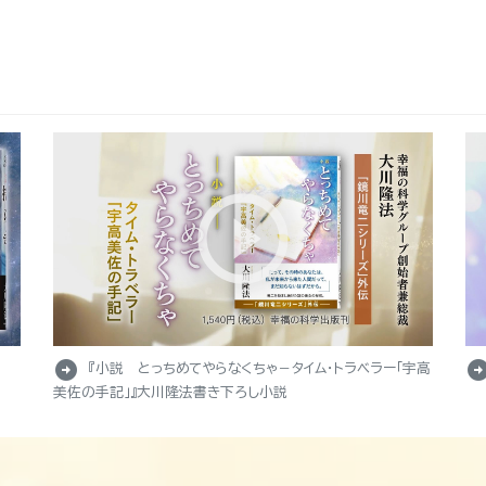
arrow_circle_right
arrow_circle_r
『小説 とっちめてやらなくちゃ－タイム・トラベラー「宇高
美佐の手記」』大川隆法書き下ろし小説