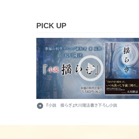
PICK UP
arrow_circle_right
『小説 揺らぎ』大川隆法書き下ろし小説