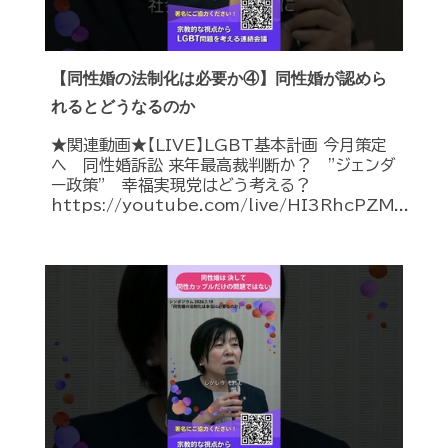
【同性婚の法制化は必要か④】同性婚が認めら
れるとどうなるのか
★関連動画★【LIVE】LGBT基本計画 今月策定
へ 同性婚訴訟 来年最高裁判断か？ ”ジェンダ
ー政策” 幸福実現党はどう考える？
https://youtube.com/live/HI3RhcPZM...