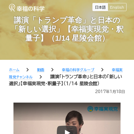
日本語
English
講演「トランプ革命」と日本の
「新しい選択」【幸福実現党・釈
量子】（1/14 星陵会館）
chevron_right
chevron_right
chevron_right
ホーム
動画
幸福の科学グループ
幸福実
chevron_right
講演「トランプ革命」と日本の「新しい
現党チャンネル
選択」【幸福実現党・釈量子】（1/14 星陵会館）
2017年1月18日