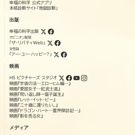
幸福の科学 公式アプリ
本格診断サイト「地獄診断」
出版
幸福の科学出版
オピニオン配信
「ザ・リバティWeb」
女性誌
「アー・ユー・ハッピー?」
映画
HS ピクチャーズ スタジオ
映画『宇宙の法―エローヒム編―』
映画『愛国女子―紅武士道』
映画『呪い返し師—塩子誕生』
映画『レット・イット・ビー』
映画『二十歳に還りたい。』
映画『ドラゴン・ハート―霊界探訪記―』
映画『影を売る女』
メディア