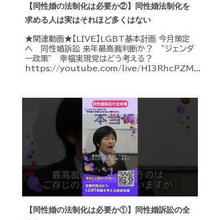
【同性婚の法制化は必要か②】同性婚法制化を
求める人は実はそれほど多くはない
★関連動画★【LIVE】LGBT基本計画 今月策定
へ 同性婚訴訟 来年最高裁判断か？ ”ジェンダ
ー政策” 幸福実現党はどう考える？
https://youtube.com/live/HI3RhcPZM...
【同性婚の法制化は必要か①】同性婚訴訟の全