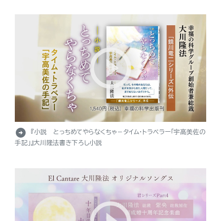
arrow_circle_right
『小説 とっちめてやらなくちゃ－タイム・トラベラー「宇高美佐の
手記」』大川隆法書き下ろし小説