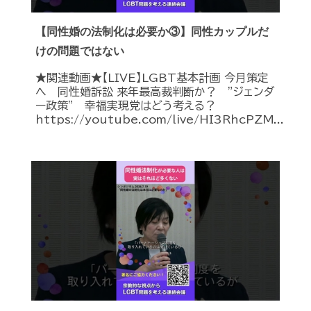
【同性婚の法制化は必要か③】同性カップルだ
けの問題ではない
★関連動画★【LIVE】LGBT基本計画 今月策定
へ 同性婚訴訟 来年最高裁判断か？ ”ジェンダ
ー政策” 幸福実現党はどう考える？
https://youtube.com/live/HI3RhcPZM...