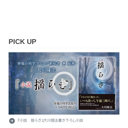
PICK UP
arrow_circle_right
『小説 揺らぎ』大川隆法書き下ろし小説