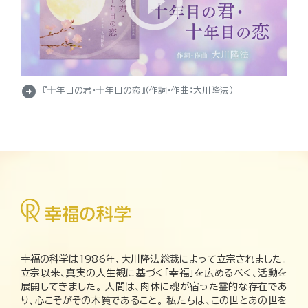
arrow_circle_right
『十年目の君・十年目の恋』（作詞・作曲：大川隆法）
幸福の科学は1986年、大川隆法総裁によって立宗されました。
立宗以来、真実の人生観に基づく「幸福」を広めるべく、活動を
展開してきました。 人間は、肉体に魂が宿った霊的な存在であ
り、心こそがその本質であること。 私たちは、この世とあの世を