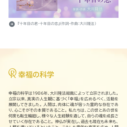
arrow_circle_right
『十年目の君・十年目の恋』（作詞・作曲：大川隆法）
幸福の科学は1986年、大川隆法総裁によって立宗されました。
立宗以来、真実の人生観に基づく「幸福」を広めるべく、活動を
展開してきました。 人間は、肉体に魂が宿った霊的な存在であ
り、心こそがその本質であること。 私たちは、この世とあの世を
何度も転生輪廻し、様々な人生経験を通して、自らの魂を成長さ
せていく存在であること。 神仏が実在し、過去も現在も未来も、