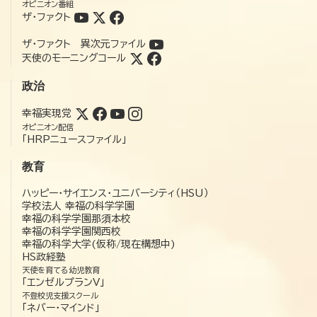
オピニオン番組
ザ・ファクト
ザ・ファクト 異次元ファイル
天使のモーニングコール
政治
幸福実現党
オピニオン配信
「HRPニュースファイル」
教育
ハッピー・サイエンス・ユニバーシティ（HSU）
学校法人 幸福の科学学園
幸福の科学学園那須本校
幸福の科学学園関西校
幸福の科学大学(仮称/現在構想中)
HS政経塾
天使を育てる幼児教育
「エンゼルプランV」
不登校児支援スクール
「ネバー・マインド」