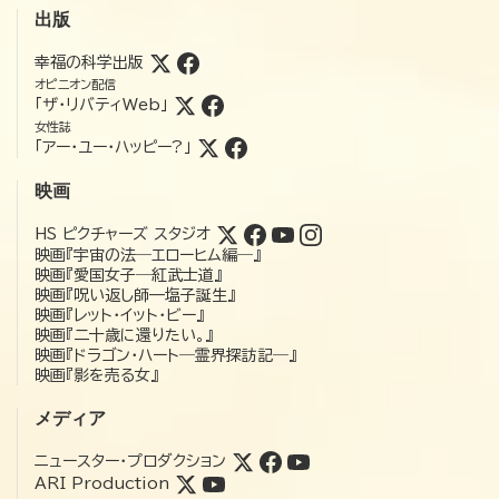
出版
幸福の科学出版
オピニオン配信
「ザ・リバティWeb」
女性誌
「アー・ユー・ハッピー?」
映画
HS ピクチャーズ スタジオ
映画『宇宙の法―エローヒム編―』
映画『愛国女子―紅武士道』
映画『呪い返し師—塩子誕生』
映画『レット・イット・ビー』
映画『二十歳に還りたい。』
映画『ドラゴン・ハート―霊界探訪記―』
映画『影を売る女』
メディア
ニュースター・プロダクション
ARI Production