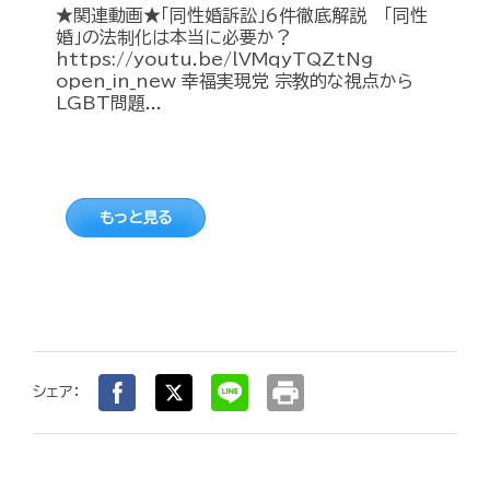
★関連動画★「同性婚訴訟」6件徹底解説 「同性
婚」の法制化は本当に必要か？
https://youtu.be/lVMqyTQZtNg
open_in_new 幸福実現党 宗教的な視点から
LGBT問題...
もっと見る
print
シェア：