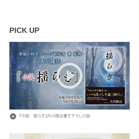
PICK UP
arrow_circle_right
『小説 揺らぎ』大川隆法書き下ろし小説