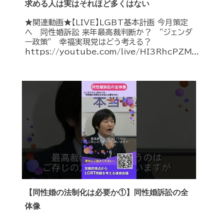
求める人は実はそれほど多くはない
★関連動画★【LIVE】LGBT基本計画 今月策定
へ 同性婚訴訟 来年最高裁判断か？ ”ジェンダ
ー政策” 幸福実現党はどう考える？
https://youtube.com/live/HI3RhcPZM...
【同性婚の法制化は必要か①】同性婚訴訟の全
体像