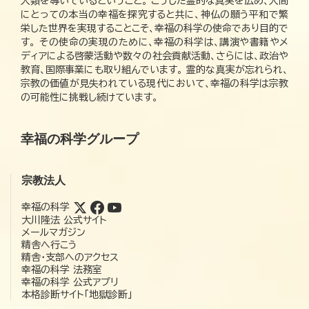
人類を導いているということ。 こうした霊的な真実を広め、人間
にとっての本当の幸福を探究すると共に、神仏の願う平和で繁
栄した世界を実現することこそ、幸福の科学の使命であり目的で
す。 その使命の実現のために、幸福の科学は、講演や書籍やメ
ディアによる啓蒙活動や数々の社会貢献活動、さらには、政治や
教育、国際事業にも取り組んでいます。 霊的な真実が忘れられ、
宗教の価値が見失われている現代において、幸福の科学は宗教
の可能性に挑戦し続けています。
幸福の科学グループ
宗教法人
幸福の科学
大川隆法 公式サイト
メールマガジン
精舎へ行こう
精舎・支部へのアクセス
幸福の科学 法務室
幸福の科学 公式アプリ
本格診断サイト「地獄診断」