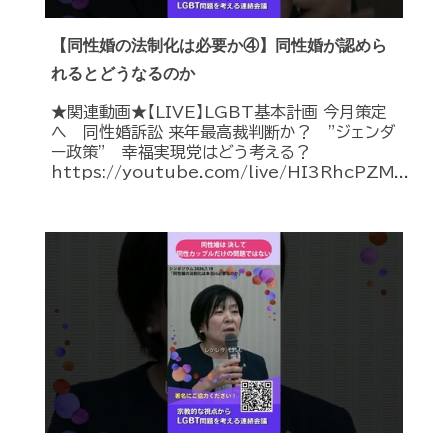
【同性婚の法制化は必要か④】同性婚が認めら
れるとどうなるのか
★関連動画★【LIVE】LGBT基本計画 今月策定
へ 同性婚訴訟 来年最高裁判断か？ ”ジェンダ
ー政策” 幸福実現党はどう考える？
https://youtube.com/live/HI3RhcPZM...