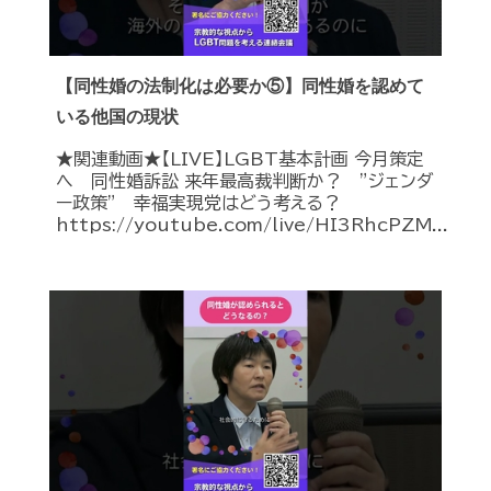
【同性婚の法制化は必要か⑤】同性婚を認めて
いる他国の現状
★関連動画★【LIVE】LGBT基本計画 今月策定
へ 同性婚訴訟 来年最高裁判断か？ ”ジェンダ
ー政策” 幸福実現党はどう考える？
https://youtube.com/live/HI3RhcPZM...