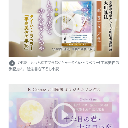
arrow_circle_right
『小説 とっちめてやらなくちゃ－タイム・トラベラー「宇高美佐の
手記」』大川隆法書き下ろし小説