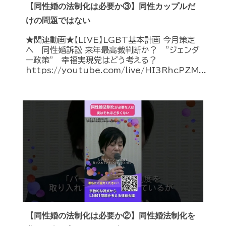
【同性婚の法制化は必要か③】同性カップルだ
けの問題ではない
★関連動画★【LIVE】LGBT基本計画 今月策定
へ 同性婚訴訟 来年最高裁判断か？ ”ジェンダ
ー政策” 幸福実現党はどう考える？
https://youtube.com/live/HI3RhcPZM...
【同性婚の法制化は必要か②】同性婚法制化を