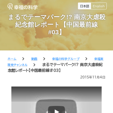
日本語
English
まるでテーマパーク!? 南京大虐殺
紀念館レポート【中国最前線
#03】
chevron_right
chevron_right
chevron_right
ホーム
動画
幸福の科学グループ
幸福実
chevron_right
まるでテーマパーク!? 南京大虐殺紀
現党チャンネル
念館レポート【中国最前線#03】
2015年11月4日