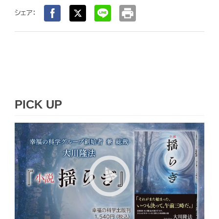
print
シェア：
PICK UP