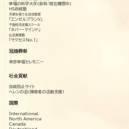
幸福の科学大学(仮称/現在構想中)
HS政経塾
天使を育てる幼児教育
「エンゼルプランV」
不登校児支援スクール
「ネバー・マインド」
仏法真理塾
「サクセスNo.1」
冠婚葬祭
来世幸福セレモニー
社会貢献
自殺防止サイト
ヘレンの会（障害者の活動支援）
国際
International
North America
Canada