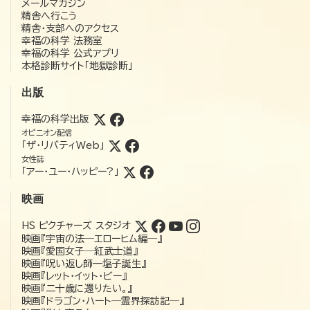
メールマガジン
精舎へ行こう
精舎・支部へのアクセス
幸福の科学 法務室
幸福の科学 公式アプリ
本格診断サイト「地獄診断」
出版
幸福の科学出版
オピニオン配信
「ザ・リバティWeb」
女性誌
「アー・ユー・ハッピー?」
映画
HS ピクチャーズ スタジオ
映画『宇宙の法―エローヒム編―』
映画『愛国女子―紅武士道』
映画『呪い返し師—塩子誕生』
映画『レット・イット・ビー』
映画『二十歳に還りたい。』
映画『ドラゴン・ハート―霊界探訪記―』