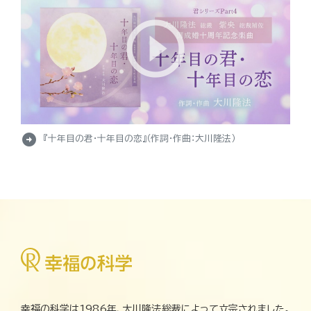
arrow_circle_right
『十年目の君・十年目の恋』（作詞・作曲：大川隆法）
幸福の科学は1986年、大川隆法総裁によって立宗されました。