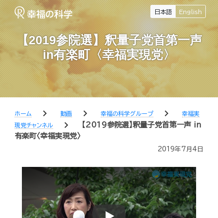
日本語
English
【2019参院選】釈量子党首第一声
in有楽町〈幸福実現党〉
chevron_right
chevron_right
chevron_right
ホーム
動画
幸福の科学グループ
幸福実
chevron_right
【2019参院選】釈量子党首第一声 in
現党チャンネル
有楽町〈幸福実現党〉
2019年7月4日