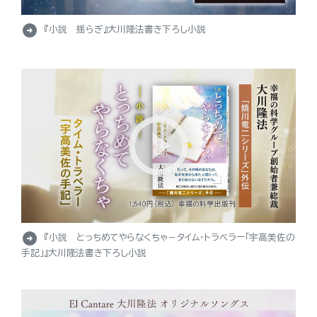
arrow_circle_right
『小説 揺らぎ』大川隆法書き下ろし小説
arrow_circle_right
『小説 とっちめてやらなくちゃ－タイム・トラベラー「宇高美佐の
手記」』大川隆法書き下ろし小説