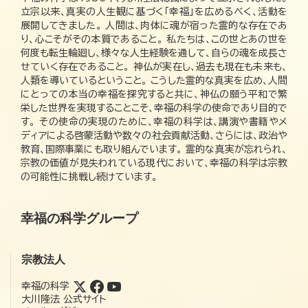
立宗以来、真実の人生観に基づく「幸福」を広めるべく、活動を
展開してきました。 人間は、肉体に魂が宿った霊的な存在であ
り、心こそがその本質であること。 私たちは、この世とあの世を
何度も転生輪廻し、様々な人生経験を通して、自らの魂を成長さ
せていく存在であること。 神仏が実在し、過去も現在も未来も、
人類を導いているということ。 こうした霊的な真実を広め、人間
にとっての本当の幸福を探究すると共に、神仏の願う平和で繁
栄した世界を実現することこそ、幸福の科学の使命であり目的で
す。 その使命の実現のために、幸福の科学は、講演や書籍やメ
ディアによる啓蒙活動や数々の社会貢献活動、さらには、政治や
教育、国際事業にも取り組んでいます。 霊的な真実が忘れられ、
宗教の価値が見失われている現代において、幸福の科学は宗教
の可能性に挑戦し続けています。
幸福の科学グループ
宗教法人
幸福の科学
大川隆法 公式サイト