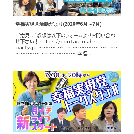
幸福実現党活動だより(2026年6月～7月)
ご意見・ご感想は以下のフォームよりお問い合わ
せ下さい！https://contactus.hr-
party.jp ～・～・～・～・～・～・～・～・～・～・～・
～・～・～・～・～・～・～・～・～幸福...