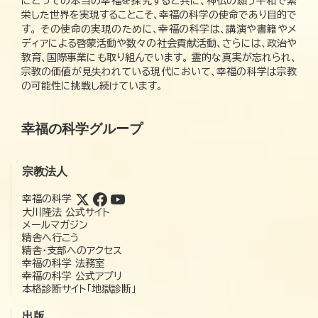
にとっての本当の幸福を探究すると共に、神仏の願う平和で繁
栄した世界を実現することこそ、幸福の科学の使命であり目的で
す。 その使命の実現のために、幸福の科学は、講演や書籍やメ
ディアによる啓蒙活動や数々の社会貢献活動、さらには、政治や
教育、国際事業にも取り組んでいます。 霊的な真実が忘れられ、
宗教の価値が見失われている現代において、幸福の科学は宗教
の可能性に挑戦し続けています。
幸福の科学グループ
宗教法人
幸福の科学
大川隆法 公式サイト
メールマガジン
精舎へ行こう
精舎・支部へのアクセス
幸福の科学 法務室
幸福の科学 公式アプリ
本格診断サイト「地獄診断」
出版