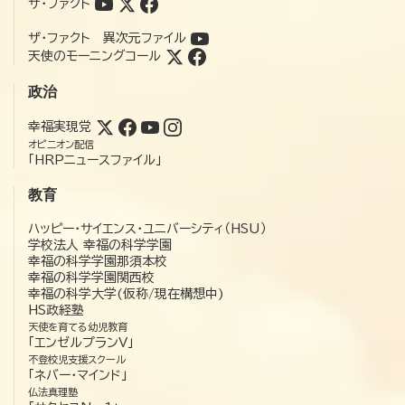
ザ・ファクト
ザ・ファクト 異次元ファイル
天使のモーニングコール
政治
幸福実現党
オピニオン配信
「HRPニュースファイル」
教育
ハッピー・サイエンス・ユニバーシティ（HSU）
学校法人 幸福の科学学園
幸福の科学学園那須本校
幸福の科学学園関西校
幸福の科学大学(仮称/現在構想中)
HS政経塾
天使を育てる幼児教育
「エンゼルプランV」
不登校児支援スクール
「ネバー・マインド」
仏法真理塾