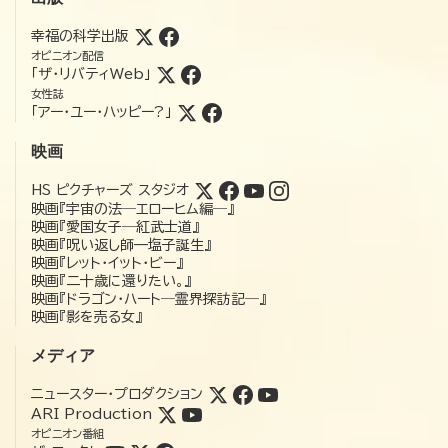
幸福の科学出版
オピニオン配信
「ザ・リバティWeb」
女性誌
「アー・ユー・ハッピー?」
映画
HS ピクチャーズ スタジオ
映画『宇宙の法―エローヒム編―』
映画『愛国女子―紅武士道』
映画『呪い返し師—塩子誕生』
映画『レット・イット・ビー』
映画『二十歳に還りたい。』
映画『ドラゴン・ハート―霊界探訪記―』
映画『影を売る女』
メディア
ニュースター・プロダクション
ARI Production
オピニオン番組