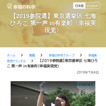
日本語
English
【2019参院選】東京選挙区 七海
ひろこ 第一声 in有楽町〈幸福実
現党〉
chevron_right
chevron_right
chevron_right
ホーム
動画
幸福の科学グループ
幸福実
chevron_right
【2019参院選】東京選挙区 七海ひろ
現党チャンネル
こ 第一声 in有楽町〈幸福実現党〉
2019年7月4日