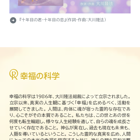
arrow_circle_right
『十年目の君・十年目の恋』（作詞・作曲：大川隆法）
幸福の科学は1986年、大川隆法総裁によって立宗されました。
立宗以来、真実の人生観に基づく「幸福」を広めるべく、活動を
展開してきました。 人間は、肉体に魂が宿った霊的な存在であ
り、心こそがその本質であること。 私たちは、この世とあの世を
何度も転生輪廻し、様々な人生経験を通して、自らの魂を成長さ
せていく存在であること。 神仏が実在し、過去も現在も未来も、
人類を導いているということ。 こうした霊的な真実を広め、人間