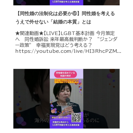
【同性婚の法制化は必要か⑥】同性婚を考える
うえで外せない「結婚の本質」とは
★関連動画★【LIVE】LGBT基本計画 今月策定
へ 同性婚訴訟 来年最高裁判断か？ ”ジェンダ
ー政策” 幸福実現党はどう考える？
https://youtube.com/live/HI3RhcPZM...