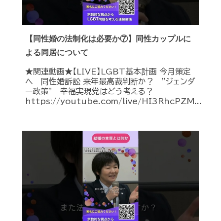
【同性婚の法制化は必要か⑦】同性カップルに
よる同居について
★関連動画★【LIVE】LGBT基本計画 今月策定
へ 同性婚訴訟 来年最高裁判断か？ ”ジェンダ
ー政策” 幸福実現党はどう考える？
https://youtube.com/live/HI3RhcPZM...