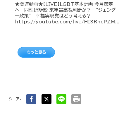
★関連動画★【LIVE】LGBT基本計画 今月策定
へ 同性婚訴訟 来年最高裁判断か？ ”ジェンダ
ー政策” 幸福実現党はどう考える？
https://youtube.com/live/HI3RhcPZM...
もっと見る
print
シェア：