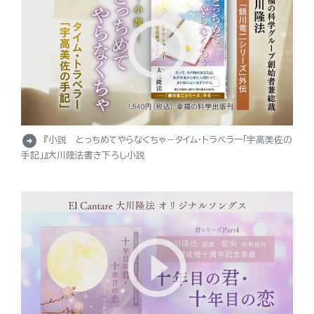
arrow_circle_right
『小説 とっちめてやらなくちゃ－タイム・トラベラー「宇高美佐の
手記」』大川隆法書き下ろし小説