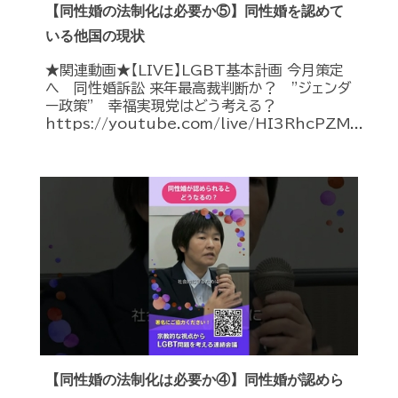
【同性婚の法制化は必要か⑤】同性婚を認めて
いる他国の現状
★関連動画★【LIVE】LGBT基本計画 今月策定
へ 同性婚訴訟 来年最高裁判断か？ ”ジェンダ
ー政策” 幸福実現党はどう考える？
https://youtube.com/live/HI3RhcPZM...
【同性婚の法制化は必要か④】同性婚が認めら