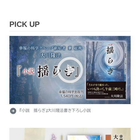
PICK UP
arrow_circle_right
『小説 揺らぎ』大川隆法書き下ろし小説