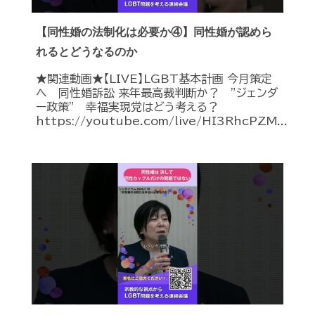
【同性婚の法制化は必要か④】同性婚が認めら
れるとどうなるのか
★関連動画★【LIVE】LGBT基本計画 今月策定
へ 同性婚訴訟 来年最高裁判断か？ ”ジェンダ
ー政策” 幸福実現党はどう考える？
https://youtube.com/live/HI3RhcPZM...