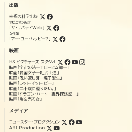
出版
幸福の科学出版
オピニオン配信
「ザ・リバティWeb」
女性誌
「アー・ユー・ハッピー?」
映画
HS ピクチャーズ スタジオ
映画『宇宙の法―エローヒム編―』
映画『愛国女子―紅武士道』
映画『呪い返し師—塩子誕生』
映画『レット・イット・ビー』
映画『二十歳に還りたい。』
映画『ドラゴン・ハート―霊界探訪記―』
映画『影を売る女』
メディア
ニュースター・プロダクション
ARI Production