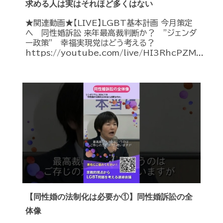
求める人は実はそれほど多くはない
★関連動画★【LIVE】LGBT基本計画 今月策定
へ 同性婚訴訟 来年最高裁判断か？ ”ジェンダ
ー政策” 幸福実現党はどう考える？
https://youtube.com/live/HI3RhcPZM...
【同性婚の法制化は必要か①】同性婚訴訟の全
体像