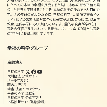
人類を導いているということ。 こうした霊的な真実を広め、人間
にとっての本当の幸福を探究すると共に、神仏の願う平和で繁
栄した世界を実現することこそ、幸福の科学の使命であり目的で
す。 その使命の実現のために、幸福の科学は、講演や書籍やメ
ディアによる啓蒙活動や数々の社会貢献活動、さらには、政治や
教育、国際事業にも取り組んでいます。 霊的な真実が忘れられ、
宗教の価値が見失われている現代において、幸福の科学は宗教
の可能性に挑戦し続けています。
幸福の科学グループ
宗教法人
幸福の科学
大川隆法 公式サイト
メールマガジン
精舎へ行こう
精舎・支部へのアクセス
幸福の科学 法務室
幸福の科学 公式アプリ
本格診断サイト「地獄診断」