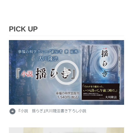
PICK UP
arrow_circle_right
『小説 揺らぎ』大川隆法書き下ろし小説