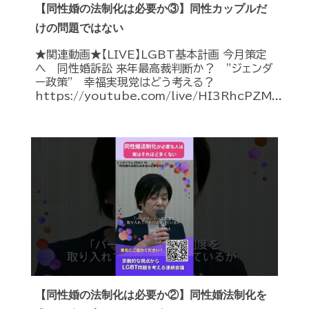
【同性婚の法制化は必要か③】同性カップルだ
けの問題ではない
★関連動画★【LIVE】LGBT基本計画 今月策定
へ 同性婚訴訟 来年最高裁判断か？ ”ジェンダ
ー政策” 幸福実現党はどう考える？
https://youtube.com/live/HI3RhcPZM...
【同性婚の法制化は必要か②】同性婚法制化を