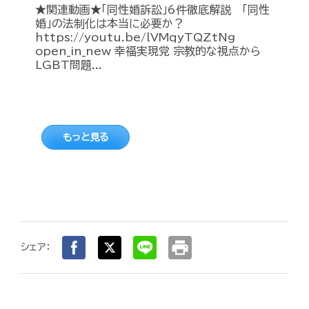
★関連動画★「同性婚訴訟」6件徹底解説 「同性
婚」の法制化は本当に必要か？
https://youtu.be/lVMqyTQZtNg
open_in_new 幸福実現党 宗教的な視点から
LGBT問題...
もっと見る
print
シェア：