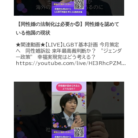
【同性婚の法制化は必要か⑤】同性婚を認めて
いる他国の現状
★関連動画★【LIVE】LGBT基本計画 今月策定
へ 同性婚訴訟 来年最高裁判断か？ ”ジェンダ
ー政策” 幸福実現党はどう考える？
https://youtube.com/live/HI3RhcPZM...