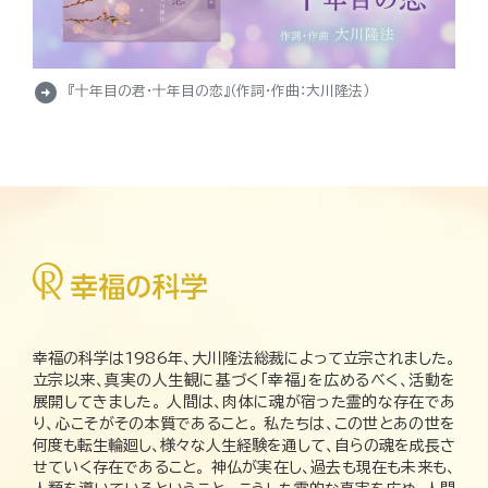
arrow_circle_right
『十年目の君・十年目の恋』（作詞・作曲：大川隆法）
幸福の科学は1986年、大川隆法総裁によって立宗されました。
立宗以来、真実の人生観に基づく「幸福」を広めるべく、活動を
展開してきました。 人間は、肉体に魂が宿った霊的な存在であ
り、心こそがその本質であること。 私たちは、この世とあの世を
何度も転生輪廻し、様々な人生経験を通して、自らの魂を成長さ
せていく存在であること。 神仏が実在し、過去も現在も未来も、