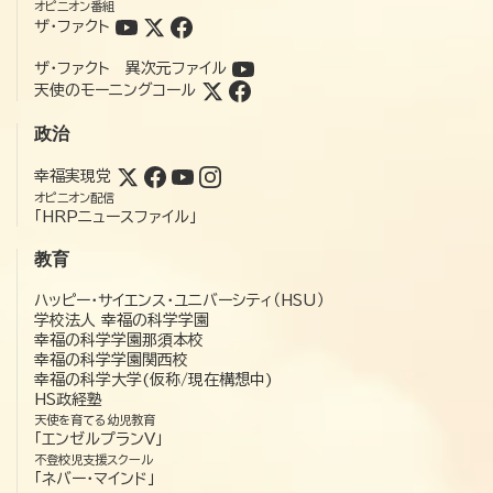
オピニオン番組
ザ・ファクト
ザ・ファクト 異次元ファイル
天使のモーニングコール
政治
幸福実現党
オピニオン配信
「HRPニュースファイル」
教育
ハッピー・サイエンス・ユニバーシティ（HSU）
学校法人 幸福の科学学園
幸福の科学学園那須本校
幸福の科学学園関西校
幸福の科学大学(仮称/現在構想中)
HS政経塾
天使を育てる幼児教育
「エンゼルプランV」
不登校児支援スクール
「ネバー・マインド」