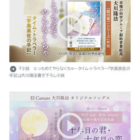
arrow_circle_right
『小説 とっちめてやらなくちゃ－タイム・トラベラー「宇高美佐の
手記」』大川隆法書き下ろし小説