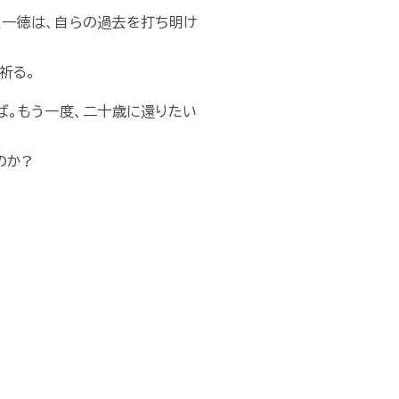
た一徳は、自らの過去を打ち明け
祈る。
ば。もう一度、二十歳に還りたい
のか?