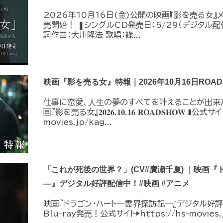
2026年10月16日(金)公開の映画『影を売る女』
売開始！ ❚シングルCD発売日：5/29（デジタル配信
詞作曲：大川隆法 歌唱：篠...
映画『影を売る女』特報｜2026年10月16日ROAD
仕事に恋愛、⼈⽣の夢のすべてを叶えることが出来
画『影を売る女』𝟐𝟎𝟐𝟔.𝟏𝟎.𝟏𝟔 𝐑𝐎𝐀𝐃𝐒𝐇𝐎𝐖 ❚公
movies.jp/kag...
「これが死後の世界？」(CV#廣瀬千夏) ｜映画
―』デジタル好評配信中！#映画 #アニメ
映画『ドラゴン・ハート―霊界探訪記―』デジタル好評配
Blu-ray発売！公式サイト▶︎https://hs-movies.