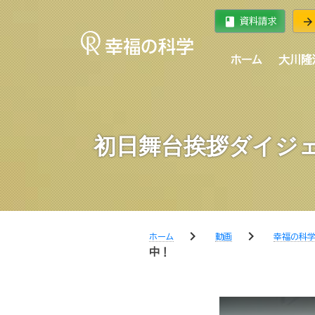
book
arrow_forward
資料請求
ホーム
大川隆
初日舞台挨拶ダイジ
chevron_right
chevron_right
ホーム
動画
幸福の科
中！