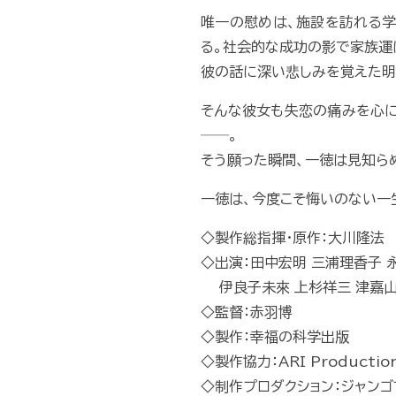
唯一の慰めは、施設を訪れる学
る。社会的な成功の影で家族運
彼の話に深い悲しみを覚えた明
そんな彼女も失恋の痛みを心に
──。
そう願った瞬間、一徳は見知ら
一徳は、今度こそ悔いのない一
◇製作総指揮・原作：大川隆法
◇出演：田中宏明 三浦理香子 
伊良子未來 上杉祥三 津嘉
◇監督：赤羽博
◇製作：幸福の科学出版
◇製作協力：ARI Producti
◇制作プロダクション：ジャンゴ