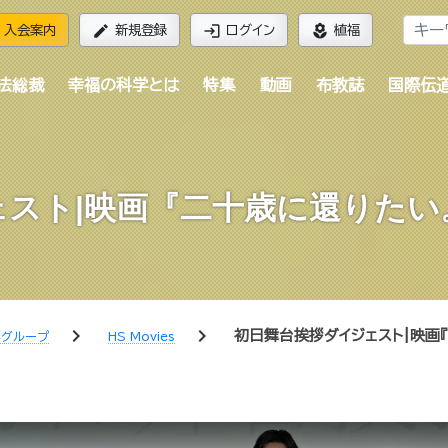
edit
login
local_florist
入会案内
新規登録
ログイン
植福
法総裁
幸福の科学とは
特集
動画
布教誌
国際伝
ェスト|映画『二十歳に還りたい
chevron_right
chevron_right
初日舞台挨拶ダイジェスト|映画
学グループ
HS Movies