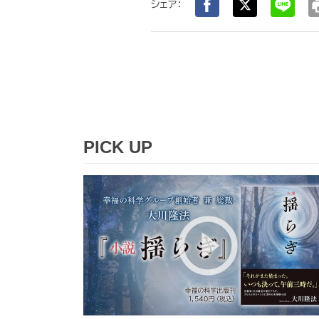
pr
シェア：
PICK UP