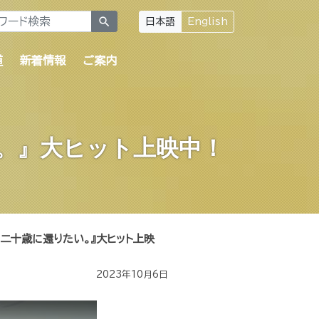
search
日本語
English
道
新着情報
ご案内
。』大ヒット上映中！
『二十歳に還りたい。』大ヒット上映
2023年10月6日