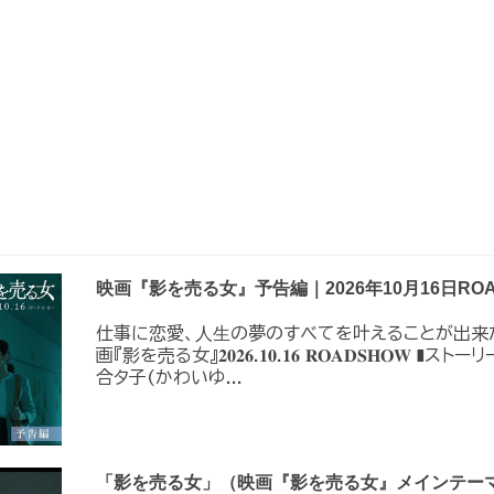
映画『影を売る女』予告編｜2026年10月16日ROA
仕事に恋愛、⼈⽣の夢のすべてを叶えることが出来
画『影を売る女』𝟐𝟎𝟐𝟔.𝟏𝟎.𝟏𝟔 𝐑𝐎𝐀𝐃𝐒𝐇
合タ子(かわいゆ...
「影を売る女」（映画『影を売る女』メインテーマ）