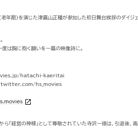
(老年期)を演じた津嘉山正種が参加した初日舞台挨拶のダイジ
。
一度は胸に抱く願いを一篇の映像詩に。
es.jp/hatachi-kaeritai
twitter.com/hs_movies
open_in_new
hs.movies
から「経営の神様」として尊敬されていた寺沢一徳は、引退後、