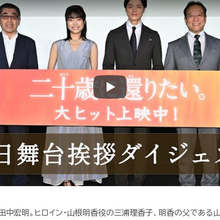
Play
の田中宏明。ヒロイン・山根明香役の三浦理香子、明香の父である