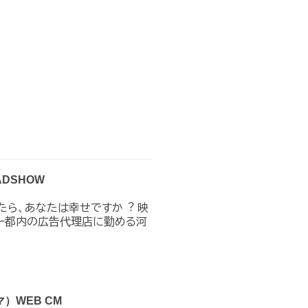
DSHOW
たら、あなたは幸せですか︖ 映
𝐎𝐖 ❚ストーリー都内の広告代理店に勤める河
WEB CM