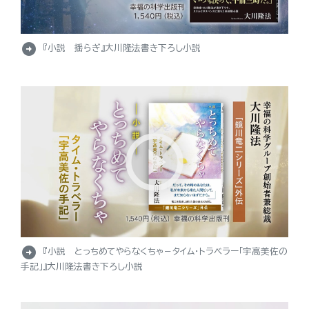
arrow_circle_right
『小説 揺らぎ』大川隆法書き下ろし小説
arrow_circle_right
『小説 とっちめてやらなくちゃ－タイム・トラベラー「宇高美佐の
手記」』大川隆法書き下ろし小説