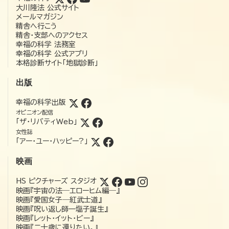
大川隆法 公式サイト
メールマガジン
精舎へ行こう
精舎・支部へのアクセス
幸福の科学 法務室
幸福の科学 公式アプリ
本格診断サイト「地獄診断」
出版
幸福の科学出版
オピニオン配信
「ザ・リバティWeb」
女性誌
「アー・ユー・ハッピー?」
映画
HS ピクチャーズ スタジオ
映画『宇宙の法―エローヒム編―』
映画『愛国女子―紅武士道』
映画『呪い返し師—塩子誕生』
映画『レット・イット・ビー』
映画『二十歳に還りたい。』