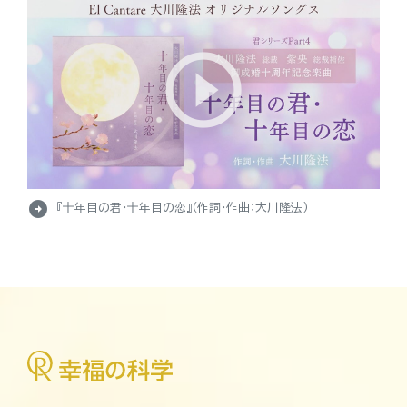
arrow_circle_right
『十年目の君・十年目の恋』（作詞・作曲：大川隆法）