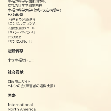
幸福の科学学園那須本校
幸福の科学学園関西校
幸福の科学大学(仮称/現在構想中)
HS政経塾
天使を育てる幼児教育
「エンゼルプランV」
不登校児支援スクール
「ネバー・マインド」
仏法真理塾
「サクセスNo.1」
冠婚葬祭
来世幸福セレモニー
社会貢献
自殺防止サイト
ヘレンの会（障害者の活動支援）
国際
International
North America