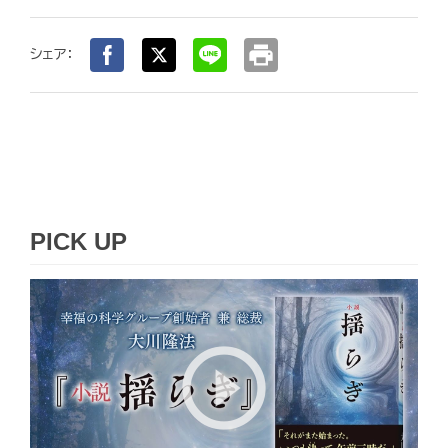
print
シェア：
PICK UP