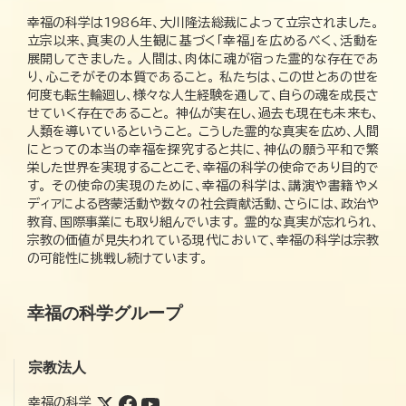
幸福の科学は1986年、大川隆法総裁によって立宗されました。
立宗以来、真実の人生観に基づく「幸福」を広めるべく、活動を
展開してきました。 人間は、肉体に魂が宿った霊的な存在であ
り、心こそがその本質であること。 私たちは、この世とあの世を
何度も転生輪廻し、様々な人生経験を通して、自らの魂を成長さ
せていく存在であること。 神仏が実在し、過去も現在も未来も、
人類を導いているということ。 こうした霊的な真実を広め、人間
にとっての本当の幸福を探究すると共に、神仏の願う平和で繁
栄した世界を実現することこそ、幸福の科学の使命であり目的で
す。 その使命の実現のために、幸福の科学は、講演や書籍やメ
ディアによる啓蒙活動や数々の社会貢献活動、さらには、政治や
教育、国際事業にも取り組んでいます。 霊的な真実が忘れられ、
宗教の価値が見失われている現代において、幸福の科学は宗教
の可能性に挑戦し続けています。
幸福の科学グループ
宗教法人
幸福の科学