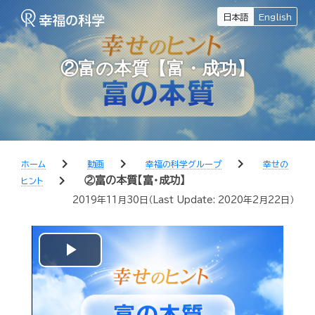
日本語
English
②富の本質【富・成功】
chevron_right
chevron_right
chevron_right
ホーム
動画
幸福の科学グループ
幸せの
chevron_right
②富の本質【富・成功】
ヒント
2019年11月30日
（Last Update:
2020年2月22日
）
Play
Video