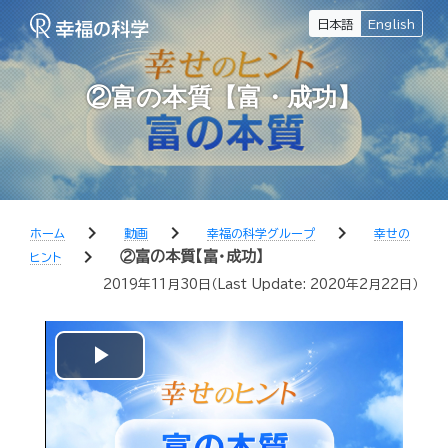
日本語
English
②富の本質【富・成功】
chevron_right
chevron_right
chevron_right
ホーム
動画
幸福の科学グループ
幸せの
chevron_right
②富の本質【富・成功】
ヒント
2019年11月30日
（Last Update:
2020年2月22日
）
Play
Video