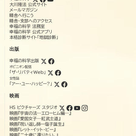
大川隆法 公式サイト
メールマガジン
精舎へ行こう
精舎・支部へのアクセス
幸福の科学 法務室
幸福の科学 公式アプリ
本格診断サイト「地獄診断」
出版
幸福の科学出版
オピニオン配信
「ザ・リバティWeb」
女性誌
「アー・ユー・ハッピー?」
映画
HS ピクチャーズ スタジオ
映画『宇宙の法―エローヒム編―』
映画『愛国女子―紅武士道』
映画『呪い返し師—塩子誕生』
映画『レット・イット・ビー』
映画『二十歳に還りたい。』