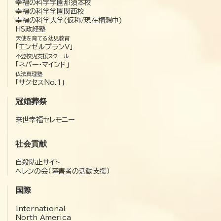
幸福の科学学園那須本校
幸福の科学学園関西校
幸福の科学大学(仮称/現在構想中)
HS政経塾
天使を育てる幼児教育
「エンゼルプランV」
不登校児支援スクール
「ネバー・マインド」
仏法真理塾
「サクセスNo.1」
冠婚葬祭
来世幸福セレモニー
社会貢献
自殺防止サイト
ヘレンの会（障害者の活動支援）
国際
International
North America