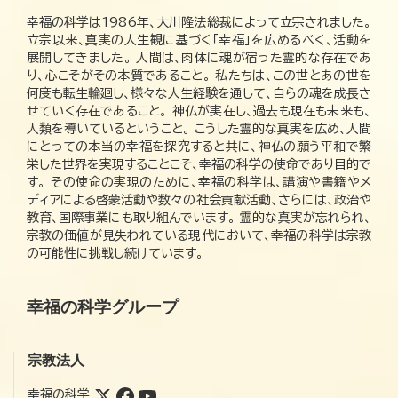
幸福の科学は1986年、大川隆法総裁によって立宗されました。
立宗以来、真実の人生観に基づく「幸福」を広めるべく、活動を
展開してきました。 人間は、肉体に魂が宿った霊的な存在であ
り、心こそがその本質であること。 私たちは、この世とあの世を
何度も転生輪廻し、様々な人生経験を通して、自らの魂を成長さ
せていく存在であること。 神仏が実在し、過去も現在も未来も、
人類を導いているということ。 こうした霊的な真実を広め、人間
にとっての本当の幸福を探究すると共に、神仏の願う平和で繁
栄した世界を実現することこそ、幸福の科学の使命であり目的で
す。 その使命の実現のために、幸福の科学は、講演や書籍やメ
ディアによる啓蒙活動や数々の社会貢献活動、さらには、政治や
教育、国際事業にも取り組んでいます。 霊的な真実が忘れられ、
宗教の価値が見失われている現代において、幸福の科学は宗教
の可能性に挑戦し続けています。
幸福の科学グループ
宗教法人
幸福の科学