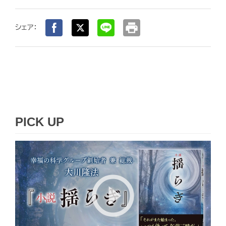
print
シェア：
PICK UP