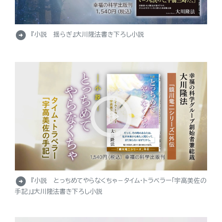
arrow_circle_right
『小説 揺らぎ』大川隆法書き下ろし小説
arrow_circle_right
『小説 とっちめてやらなくちゃ－タイム・トラベラー「宇高美佐の
手記」』大川隆法書き下ろし小説