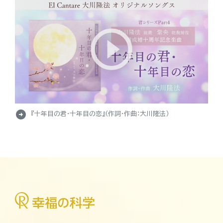
arrow_circle_right
『十年目の君・十年目の恋』（作詞・作曲：大川隆法）