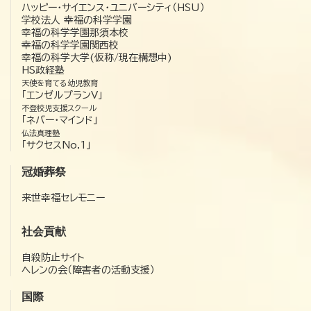
ハッピー・サイエンス・ユニバーシティ（HSU）
学校法人 幸福の科学学園
幸福の科学学園那須本校
幸福の科学学園関西校
幸福の科学大学(仮称/現在構想中)
HS政経塾
天使を育てる幼児教育
「エンゼルプランV」
不登校児支援スクール
「ネバー・マインド」
仏法真理塾
「サクセスNo.1」
冠婚葬祭
来世幸福セレモニー
社会貢献
自殺防止サイト
ヘレンの会（障害者の活動支援）
国際