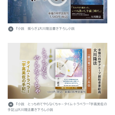
arrow_circle_right
『小説 揺らぎ』大川隆法書き下ろし小説
arrow_circle_right
『小説 とっちめてやらなくちゃ－タイム・トラベラー「宇高美佐の
手記」』大川隆法書き下ろし小説