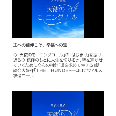
主への信仰こそ、幸福への道
◇「天使のモーニングコール」の「はじまり」を振り
返る◇ 信仰のもとに人生を切り拓き、魂を輝かせ
ていくために◇心の指針「道を求めて生きる」朗
読◇大好評「THE THUNDER―コロナウィルス
撃退曲―」...