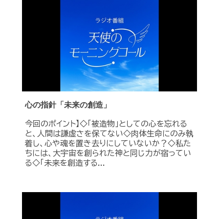
心の指針「未来の創造」
今回のポイント】◇「被造物」としての心を忘れる
と、人間は謙虚さを保てない◇肉体生命にのみ執
着し、心や魂を置き去りにしていないか？◇私た
ちには、大宇宙を創られた神と同じ力が宿ってい
る◇「未来を創造する...