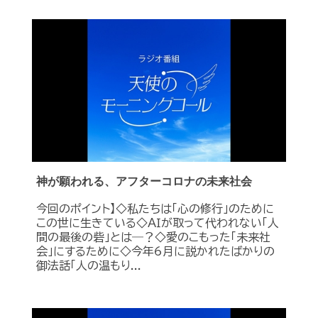
神が願われる、アフターコロナの未来社会
今回のポイント】◇私たちは「心の修行」のために
この世に生きている◇ＡＩが取って代われない「人
間の最後の砦」とは―？◇愛のこもった「未来社
会」にするために◇今年6月に説かれたばかりの
御法話「人の温もり...