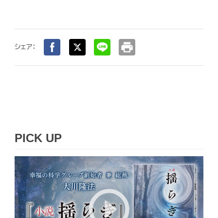
print
シェア：
PICK UP