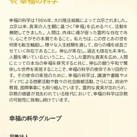
幸福の科学は1986年、大川隆法総裁によって立宗されました。
立宗以来、真実の人生観に基づく「幸福」を広めるべく、活動を
展開してきました。 人間は、肉体に魂が宿った霊的な存在であ
り、心こそがその本質であること。 私たちは、この世とあの世を
何度も転生輪廻し、様々な人生経験を通して、自らの魂を成長さ
せていく存在であること。 神仏が実在し、過去も現在も未来も、
人類を導いているということ。 こうした霊的な真実を広め、人間
にとっての本当の幸福を探究すると共に、神仏の願う平和で繁
栄した世界を実現することこそ、幸福の科学の使命であり目的で
す。 その使命の実現のために、幸福の科学は、講演や書籍やメ
ディアによる啓蒙活動や数々の社会貢献活動、さらには、政治や
教育、国際事業にも取り組んでいます。 霊的な真実が忘れられ、
宗教の価値が見失われている現代において、幸福の科学は宗教
の可能性に挑戦し続けています。
幸福の科学グループ
宗教法人