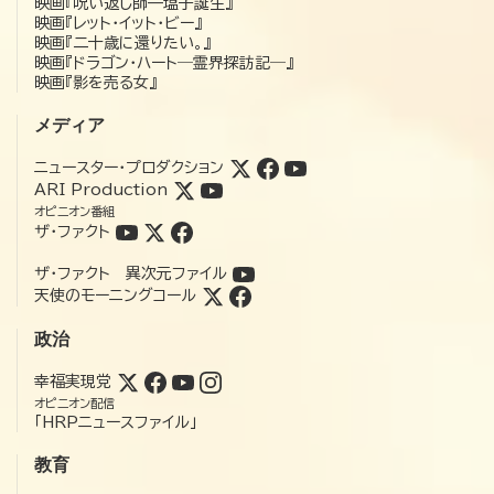
映画『呪い返し師—塩子誕生』
映画『レット・イット・ビー』
映画『二十歳に還りたい。』
映画『ドラゴン・ハート―霊界探訪記―』
映画『影を売る女』
メディア
ニュースター・プロダクション
ARI Production
オピニオン番組
ザ・ファクト
ザ・ファクト 異次元ファイル
天使のモーニングコール
政治
幸福実現党
オピニオン配信
「HRPニュースファイル」
教育