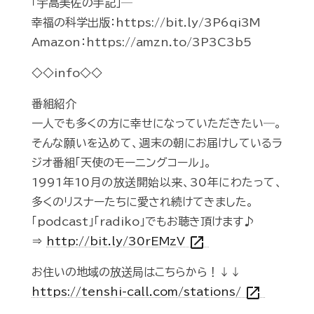
「宇高美佐の手記」─
幸福の科学出版：https://bit.ly/3P6qi3M
Amazon：https://amzn.to/3P3C3b5
◇◇info◇◇
番組紹介
一人でも多くの方に幸せになっていただきたい―。
そんな願いを込めて、週末の朝にお届けしているラ
ジオ番組「天使のモーニングコール」。
1991年10月の放送開始以来、30年にわたって、
多くのリスナーたちに愛され続けてきました。
「podcast」「radiko」でもお聴き頂けます♪
open_in_new
⇒
http://bit.ly/30rEMzV
お住いの地域の放送局はこちらから！↓↓
open_in_new
https://tenshi-call.com/stations/