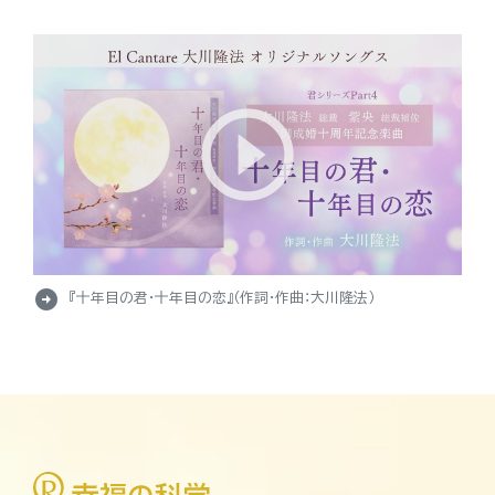
arrow_circle_right
『十年目の君・十年目の恋』（作詞・作曲：大川隆法）