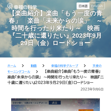
日本語
English
【楽曲紹介】楽曲「もう一度の青
春」 楽曲「未来からの涙」 ～
時間を行ったり来たり～ 映画
『二十歳に還りたい』2023年9月
29日（金）ロードショー
chevron_right
chevron_right
chevron_right
ホーム
動画
幸福の科学グループ
天使の
chevron_right
【楽曲紹介】楽曲「もう一度の青春」
モーニングコール
楽曲「未来からの涙」 ～時間を行ったり来たり～ 映画『二
十歳に還りたい』2023年9月29日（金）ロードショー
2023年9月6日