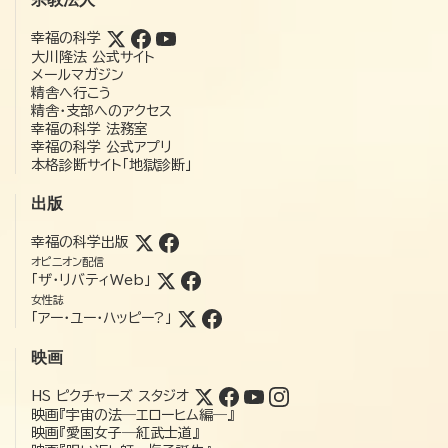
幸福の科学
大川隆法 公式サイト
メールマガジン
精舎へ行こう
精舎・支部へのアクセス
幸福の科学 法務室
幸福の科学 公式アプリ
本格診断サイト「地獄診断」
出版
幸福の科学出版
オピニオン配信
「ザ・リバティWeb」
女性誌
「アー・ユー・ハッピー?」
映画
HS ピクチャーズ スタジオ
映画『宇宙の法―エローヒム編―』
映画『愛国女子―紅武士道』