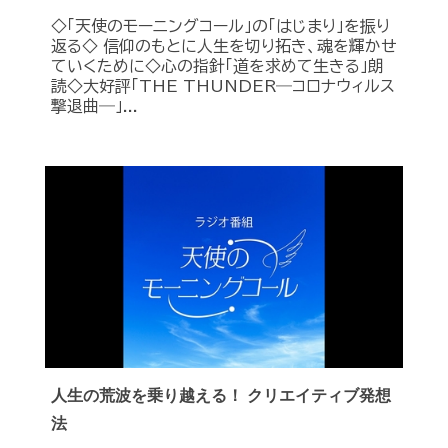
◇「天使のモーニングコール」の「はじまり」を振り
返る◇ 信仰のもとに人生を切り拓き、魂を輝かせ
ていくために◇心の指針「道を求めて生きる」朗
読◇大好評「THE THUNDER―コロナウィルス
撃退曲―」...
人生の荒波を乗り越える！ クリエイティブ発想
法