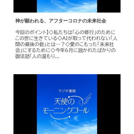
神が願われる、アフターコロナの未来社会
今回のポイント】◇私たちは「心の修行」のために
この世に生きている◇ＡＩが取って代われない「人
間の最後の砦」とは―？◇愛のこもった「未来社
会」にするために◇今年6月に説かれたばかりの
御法話「人の温もり...