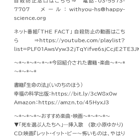
自殺防止窓口はこちら⇒ 電話：03-5573-
7707 メール：withyou-hs@happy-
science.org
ネット番組「THE FACT」 自殺防止の動画はこち
ら⇒https://youtube.com/playlist?
list=PLF01AwsVyw32jTqYifve6sjCcjE2TE3J
～*～*～*～*～*今回紹介された書籍・楽曲～*～*
～*～*～*
書籍『生命の法』（いのちのほう）
幸福の科学出版：https://bit.ly/3cW8x0w
Amazon：https://amzn.to/45HyxJ3
～*～*～*～おすすめ楽曲・映画～*～*～*～
▼「死を選ぶ人たちへ」―挿入歌 (歌:小原ゆかり)
CD:映画『レット・イット・ビー～怖いものは、やはり