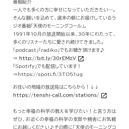
番組紹介
一人でも多くの方に幸せになっていただきたい―。
そんな願いを込めて、週末の朝にお届けしているラ
ジオ番組「天使のモーニングコール」。
1991年10月の放送開始以来、30年にわたって、
多くのリスナーたちに愛され続けてきました。
「podcast」「radiko」でもお聴き頂けます♪
open_in_new
⇒
http://bit.ly/30rEMzV
「Spotify」でも配信しています！
⇒https://spoti.fi/3TO51ug
お住いの地域の放送局はこちらから！↓↓
open_in_new
https://tenshi-call.com/stations/
もっと幸福の科学の教えを学びたい！と言う方は
ぜひ、お近くの幸福の科学の支部や精舎にお気軽
にお越しください♪その際に「天使のモーニングコ