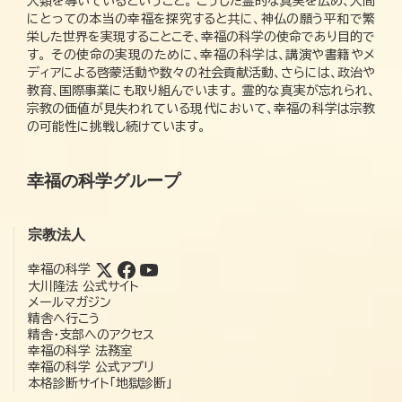
人類を導いているということ。 こうした霊的な真実を広め、人間
にとっての本当の幸福を探究すると共に、神仏の願う平和で繁
栄した世界を実現することこそ、幸福の科学の使命であり目的で
す。 その使命の実現のために、幸福の科学は、講演や書籍やメ
ディアによる啓蒙活動や数々の社会貢献活動、さらには、政治や
教育、国際事業にも取り組んでいます。 霊的な真実が忘れられ、
宗教の価値が見失われている現代において、幸福の科学は宗教
の可能性に挑戦し続けています。
幸福の科学グループ
宗教法人
幸福の科学
大川隆法 公式サイト
メールマガジン
精舎へ行こう
精舎・支部へのアクセス
幸福の科学 法務室
幸福の科学 公式アプリ
本格診断サイト「地獄診断」