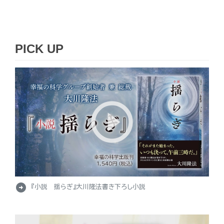
PICK UP
arrow_circle_right
『小説 揺らぎ』大川隆法書き下ろし小説