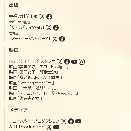
出版
幸福の科学出版
オピニオン配信
「ザ・リバティWeb」
女性誌
「アー・ユー・ハッピー?」
映画
HS ピクチャーズ スタジオ
映画『宇宙の法―エローヒム編―』
映画『愛国女子―紅武士道』
映画『呪い返し師—塩子誕生』
映画『レット・イット・ビー』
映画『二十歳に還りたい。』
映画『ドラゴン・ハート―霊界探訪記―』
映画『影を売る女』
メディア
ニュースター・プロダクション
ARI Production