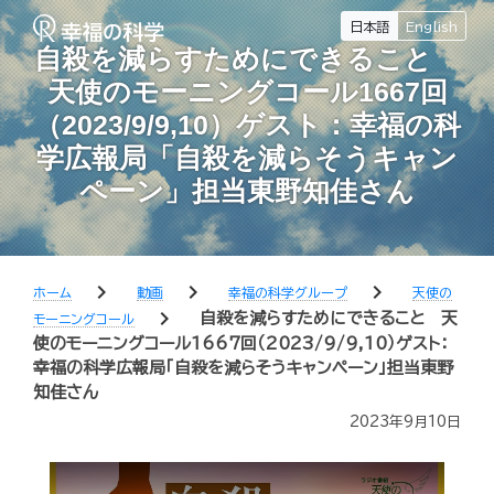
日本語
English
自殺を減らすためにできること
天使のモーニングコール1667回
（2023/9/9,10）ゲスト：幸福の科
学広報局「自殺を減らそうキャン
ペーン」担当東野知佳さん
chevron_right
chevron_right
chevron_right
ホーム
動画
幸福の科学グループ
天使の
chevron_right
自殺を減らすためにできること 天
モーニングコール
使のモーニングコール1667回（2023/9/9,10）ゲスト：
幸福の科学広報局「自殺を減らそうキャンペーン」担当東野
知佳さん
2023年9月10日