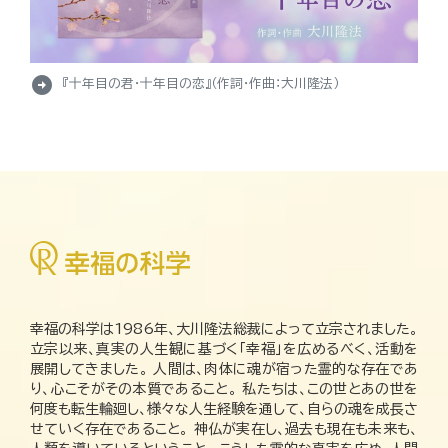
arrow_circle_right
『十年目の君・十年目の恋』（作詞・作曲：大川隆法）
幸福の科学は1986年、大川隆法総裁によって立宗されました。
立宗以来、真実の人生観に基づく「幸福」を広めるべく、活動を
展開してきました。 人間は、肉体に魂が宿った霊的な存在であ
り、心こそがその本質であること。 私たちは、この世とあの世を
何度も転生輪廻し、様々な人生経験を通して、自らの魂を成長さ
せていく存在であること。 神仏が実在し、過去も現在も未来も、