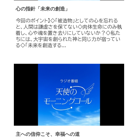
心の指針「未来の創造」
今回のポイント】◇「被造物」としての心を忘れる
と、人間は謙虚さを保てない◇肉体生命にのみ執
着し、心や魂を置き去りにしていないか？◇私た
ちには、大宇宙を創られた神と同じ力が宿ってい
る◇「未来を創造する...
主への信仰こそ、幸福への道