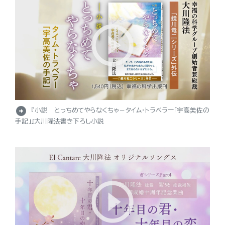
arrow_circle_right
『小説 とっちめてやらなくちゃ－タイム・トラベラー「宇高美佐の
手記」』大川隆法書き下ろし小説