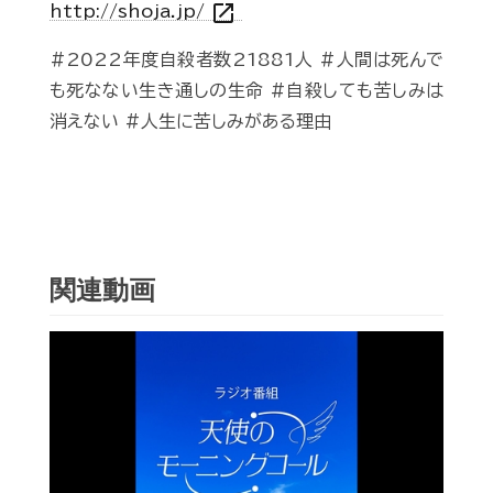
open_in_new
http://shoja.jp/
#2022年度自殺者数21881人 #人間は死んで
も死なない生き通しの生命 #自殺しても苦しみは
消えない #人生に苦しみがある理由
関連動画