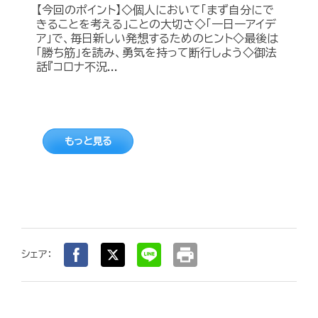
【今回のポイント】◇個人において「まず自分にで
きることを考える」ことの大切さ◇「一日一アイデ
ア」で、毎日新しい発想するためのヒント◇最後は
「勝ち筋」を読み、勇気を持って断行しよう◇御法
話『コロナ不況...
もっと見る
print
シェア：