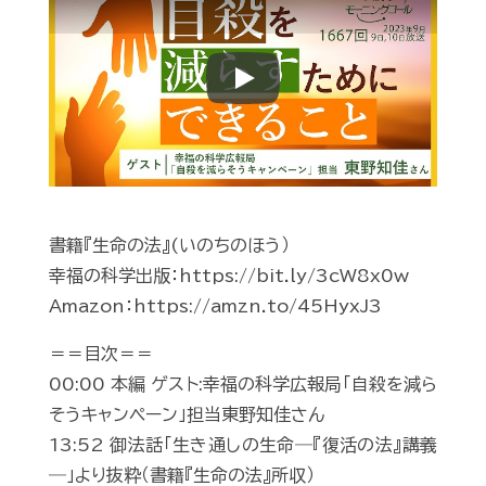
Play
書籍『生命の法』(いのちのほう）
幸福の科学出版：https://bit.ly/3cW8x0w
Amazon：https://amzn.to/45HyxJ3
＝＝目次＝＝
00:00 本編 ゲスト:幸福の科学広報局「自殺を減ら
そうキャンペーン」担当東野知佳さん
13:52 御法話「生き通しの生命―『復活の法』講義
―」より抜粋（書籍『生命の法』所収）