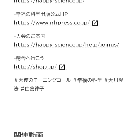
https://happy-science.jp/
-幸福の科学出版公式HP
open_in_new
https://www.irhpress.co.jp/
-入会のご案内
https://happy-science.jp/help/joinus/
-精舎へ行こう
open_in_new
http://shoja.jp/
#天使のモーニングコール #幸福の科学 #大川隆
法 #白倉律子
関連動画