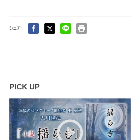
print
シェア：
PICK UP