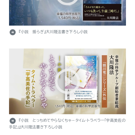
arrow_circle_right
『小説 揺らぎ』大川隆法書き下ろし小説
arrow_circle_right
『小説 とっちめてやらなくちゃ－タイム・トラベラー「宇高美佐の
手記」』大川隆法書き下ろし小説