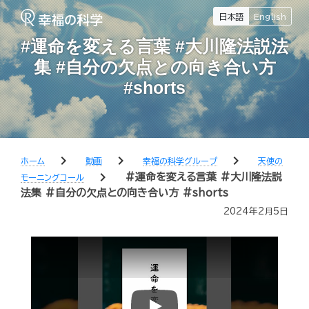
日本語
English
#運命を変える言葉 #大川隆法説法
集 #自分の欠点との向き合い方
#shorts
chevron_right
chevron_right
chevron_right
ホーム
動画
幸福の科学グループ
天使の
chevron_right
#運命を変える言葉 #大川隆法説
モーニングコール
法集 #自分の欠点との向き合い方 #shorts
2024年2月5日