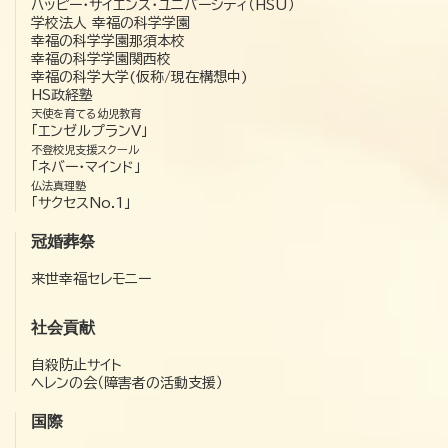
ハッピー・サイエンス・ユニバーシティ（HSU）
学校法人 幸福の科学学園
幸福の科学学園那須本校
幸福の科学学園関西校
幸福の科学大学(仮称/現在構想中)
HS政経塾
天使を育てる幼児教育
「エンゼルプランV」
不登校児支援スクール
「ネバー・マインド」
仏法真理塾
「サクセスNo.1」
冠婚葬祭
来世幸福セレモニー
社会貢献
自殺防止サイト
ヘレンの会（障害者の活動支援）
国際