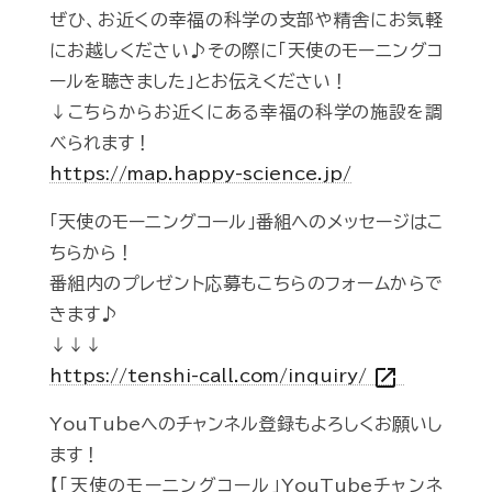
ぜひ、お近くの幸福の科学の支部や精舎にお気軽
にお越しください♪その際に「天使のモーニングコ
ールを聴きました」とお伝えください！
↓こちらからお近くにある幸福の科学の施設を調
べられます！
https://map.happy-science.jp/
「天使のモーニングコール」番組へのメッセージはこ
ちらから！
番組内のプレゼント応募もこちらのフォームからで
きます♪
↓↓↓
open_in_new
https://tenshi-call.com/inquiry/
YouTubeへのチャンネル登録もよろしくお願いし
ます！
【「天使のモーニングコール」YouTubeチャンネ