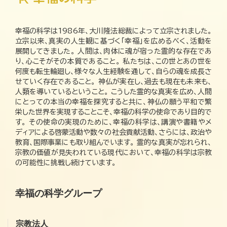
幸福の科学は1986年、大川隆法総裁によって立宗されました。
立宗以来、真実の人生観に基づく「幸福」を広めるべく、活動を
展開してきました。 人間は、肉体に魂が宿った霊的な存在であ
り、心こそがその本質であること。 私たちは、この世とあの世を
何度も転生輪廻し、様々な人生経験を通して、自らの魂を成長さ
せていく存在であること。 神仏が実在し、過去も現在も未来も、
人類を導いているということ。 こうした霊的な真実を広め、人間
にとっての本当の幸福を探究すると共に、神仏の願う平和で繁
栄した世界を実現することこそ、幸福の科学の使命であり目的で
す。 その使命の実現のために、幸福の科学は、講演や書籍やメ
ディアによる啓蒙活動や数々の社会貢献活動、さらには、政治や
教育、国際事業にも取り組んでいます。 霊的な真実が忘れられ、
宗教の価値が見失われている現代において、幸福の科学は宗教
の可能性に挑戦し続けています。
幸福の科学グループ
宗教法人