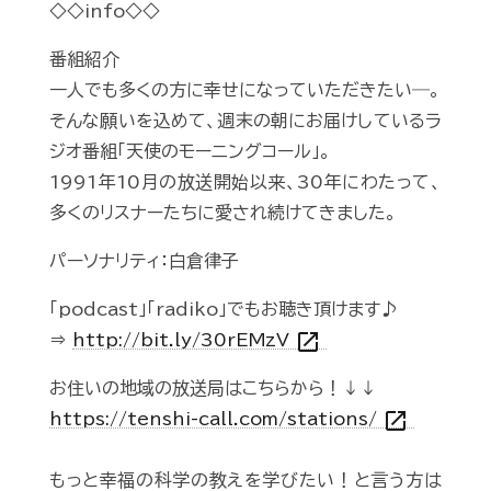
◇◇info◇◇
番組紹介
一人でも多くの方に幸せになっていただきたい―。
そんな願いを込めて、週末の朝にお届けしているラ
ジオ番組「天使のモーニングコール」。
1991年10月の放送開始以来、30年にわたって、
多くのリスナーたちに愛され続けてきました。
パーソナリティ：白倉律子
「podcast」「radiko」でもお聴き頂けます♪
open_in_new
⇒
http://bit.ly/30rEMzV
お住いの地域の放送局はこちらから！↓↓
open_in_new
https://tenshi-call.com/stations/
もっと幸福の科学の教えを学びたい！と言う方は