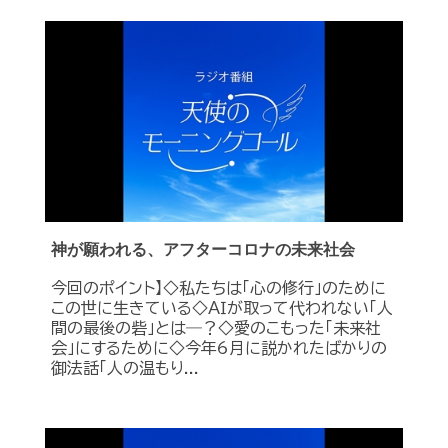
神が願われる、アフターコロナの未来社会
今回のポイント】◇私たちは「心の修行」のために
この世に生きている◇ＡＩが取って代われない「人
間の最後の砦」とは―？◇愛のこもった「未来社
会」にするために◇今年6月に説かれたばかりの
御法話「人の温もり...