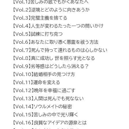
【Vol.1】苦しみの底でもがくあなたへ
【Vol.2】逆境とどのように向きあうか
【Vol.3】完璧主義を捨てる
【Vol.4】人生が変わるたった一つの問いかけ
【Vol.5】試練に打ち克つ
【Vol.6】あなたに取り憑く悪霊を祓う方法
【Vol.7】死んで持って還れるものは心しかない
【Vol.8】真に成功し 世を照らす光となる
【Vol.9】劣等感はどうしたら消える？
【Vol.10】結婚相手の見つけ方
【Vol.11】運命を変える
【Vol.12】晩年を幸福に過ごす
【Vol.13】人間は死んでも死なない
【Vol.14】ソウルメイトの秘密
【Vol.15】苦しみの中で光り輝く
【Vol.16】良質なアイデアの源泉とは