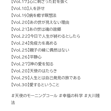
【Vol.17】心に刺さった釘を抜く
【Vol.18】人を許せ
【Vol.19】病を癒す瞑想法
【Vol.20】あの世が見えない理由
【Vol.21】あの世は魂の故郷
【Vol.22】今日で人生が終わるとしたら
【Vol.24】免疫力を高める
【Vol.25】親子の縁に偶然はない
【Vol.26】平静心
【Vol.27】神の愛を知る
【Vol.28】天使のはたらき
【Vol.29】人生とは自己発見の旅である
【Vol.30】愛するということ
#天使のモーニングコール #幸福の科学 #大川隆
法