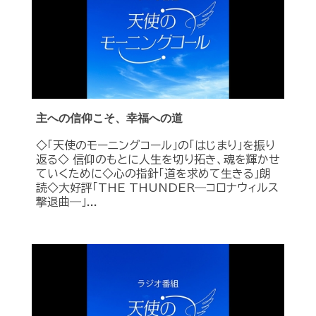
主への信仰こそ、幸福への道
◇「天使のモーニングコール」の「はじまり」を振り
返る◇ 信仰のもとに人生を切り拓き、魂を輝かせ
ていくために◇心の指針「道を求めて生きる」朗
読◇大好評「THE THUNDER―コロナウィルス
撃退曲―」...