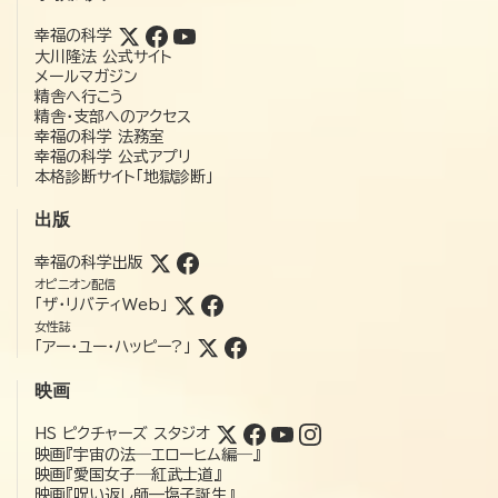
幸福の科学
大川隆法 公式サイト
メールマガジン
精舎へ行こう
精舎・支部へのアクセス
幸福の科学 法務室
幸福の科学 公式アプリ
本格診断サイト「地獄診断」
出版
幸福の科学出版
オピニオン配信
「ザ・リバティWeb」
女性誌
「アー・ユー・ハッピー?」
映画
HS ピクチャーズ スタジオ
映画『宇宙の法―エローヒム編―』
映画『愛国女子―紅武士道』
映画『呪い返し師—塩子誕生』