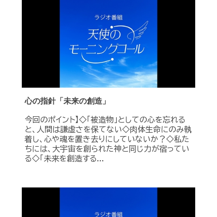
心の指針「未来の創造」
今回のポイント】◇「被造物」としての心を忘れる
と、人間は謙虚さを保てない◇肉体生命にのみ執
着し、心や魂を置き去りにしていないか？◇私た
ちには、大宇宙を創られた神と同じ力が宿ってい
る◇「未来を創造する...