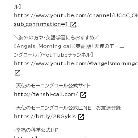
ル】
https://www.youtube.com/channel/UCqC_
open_in_new
sub_confirmation=1
＼海外の方や・英語学習にもおすすめ／
【Angels' Morning call（英語版「天使のモーニ
ングコール」）YouTubeチャンネル】
https://www.youtube.com/@angelsmorningc
open_in_new
-天使のモーニングコール公式サイト
open_in_new
http://tenshi-call.com/
-天使のモーニングコール公式LINE お友達登録
open_in_new
https://bit.ly/2RGykls
-幸福の科学公式HP