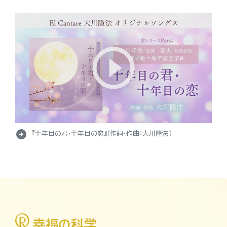
arrow_circle_right
『十年目の君・十年目の恋』（作詞・作曲：大川隆法）