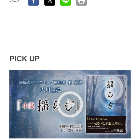
print
PICK UP