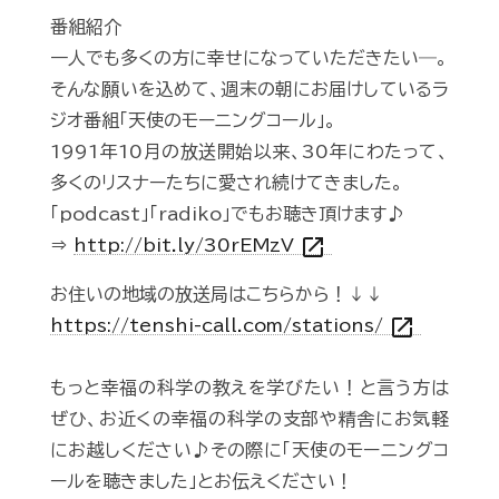
番組紹介
一人でも多くの方に幸せになっていただきたい―。
そんな願いを込めて、週末の朝にお届けしているラ
ジオ番組「天使のモーニングコール」。
1991年10月の放送開始以来、30年にわたって、
多くのリスナーたちに愛され続けてきました。
「podcast」「radiko」でもお聴き頂けます♪
open_in_new
⇒
http://bit.ly/30rEMzV
お住いの地域の放送局はこちらから！↓↓
open_in_new
https://tenshi-call.com/stations/
もっと幸福の科学の教えを学びたい！と言う方は
ぜひ、お近くの幸福の科学の支部や精舎にお気軽
にお越しください♪その際に「天使のモーニングコ
ールを聴きました」とお伝えください！