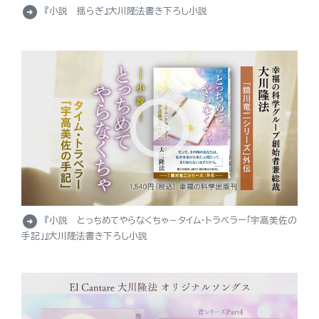
arrow_circle_right
『小説 揺らぎ』大川隆法書き下ろし小説
arrow_circle_right
『小説 とっちめてやらなくちゃ－タイム・トラベラー「宇高美佐の
手記」』大川隆法書き下ろし小説