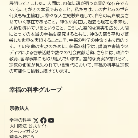
展開してきました。 人間は、肉体に魂が宿った霊的な存在であ
り、心こそがその本質であること。 私たちは、この世とあの世を
何度も転生輪廻し、様々な人生経験を通して、自らの魂を成長さ
せていく存在であること。 神仏が実在し、過去も現在も未来も、
人類を導いているということ。 こうした霊的な真実を広め、人間
にとっての本当の幸福を探究すると共に、神仏の願う平和で繁
栄した世界を実現することこそ、幸福の科学の使命であり目的で
す。 その使命の実現のために、幸福の科学は、講演や書籍やメ
ディアによる啓蒙活動や数々の社会貢献活動、さらには、政治や
教育、国際事業にも取り組んでいます。 霊的な真実が忘れられ、
宗教の価値が見失われている現代において、幸福の科学は宗教
の可能性に挑戦し続けています。
幸福の科学グループ
宗教法人
幸福の科学
大川隆法 公式サイト
メールマガジン
精舎へ行こう