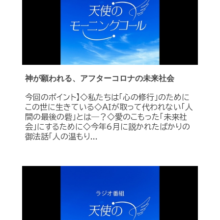
神が願われる、アフターコロナの未来社会
今回のポイント】◇私たちは「心の修行」のために
この世に生きている◇ＡＩが取って代われない「人
間の最後の砦」とは―？◇愛のこもった「未来社
会」にするために◇今年6月に説かれたばかりの
御法話「人の温もり...