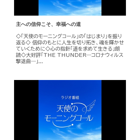
主への信仰こそ、幸福への道
◇「天使のモーニングコール」の「はじまり」を振り
返る◇ 信仰のもとに人生を切り拓き、魂を輝かせ
ていくために◇心の指針「道を求めて生きる」朗
読◇大好評「THE THUNDER―コロナウィルス
撃退曲―」...