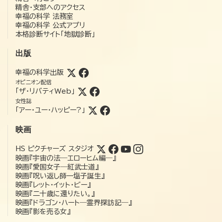
精舎・支部へのアクセス
幸福の科学 法務室
幸福の科学 公式アプリ
本格診断サイト「地獄診断」
出版
幸福の科学出版
オピニオン配信
「ザ・リバティWeb」
女性誌
「アー・ユー・ハッピー?」
映画
HS ピクチャーズ スタジオ
映画『宇宙の法―エローヒム編―』
映画『愛国女子―紅武士道』
映画『呪い返し師—塩子誕生』
映画『レット・イット・ビー』
映画『二十歳に還りたい。』
映画『ドラゴン・ハート―霊界探訪記―』
映画『影を売る女』