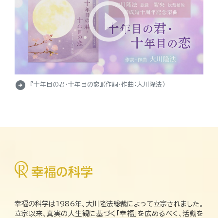
arrow_circle_right
『十年目の君・十年目の恋』（作詞・作曲：大川隆法）
幸福の科学は1986年、大川隆法総裁によって立宗されました。
立宗以来、真実の人生観に基づく「幸福」を広めるべく、活動を