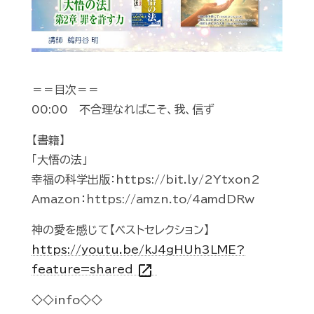
＝＝目次＝＝
00:00 不合理なればこそ、我、信ず
【書籍】
「大悟の法」
幸福の科学出版：https://bit.ly/2Ytxon2
Amazon：https://amzn.to/4amdDRw
神の愛を感じて【ベストセレクション】
https://youtu.be/kJ4gHUh3LME?
open_in_new
feature=shared
◇◇info◇◇