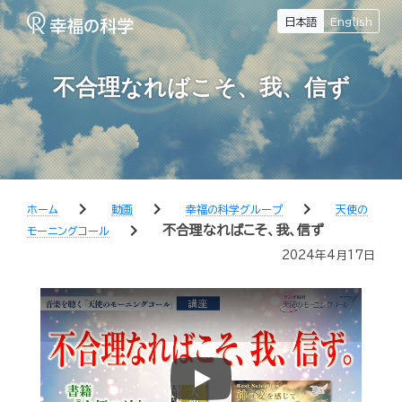
日本語
English
不合理なればこそ、我、信ず
chevron_right
chevron_right
chevron_right
ホーム
動画
幸福の科学グループ
天使の
chevron_right
不合理なればこそ、我、信ず
モーニングコール
2024年4月17日
Play