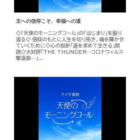
主への信仰こそ、幸福への道
◇「天使のモーニングコール」の「はじまり」を振り
返る◇ 信仰のもとに人生を切り拓き、魂を輝かせ
ていくために◇心の指針「道を求めて生きる」朗
読◇大好評「THE THUNDER―コロナウィルス
撃退曲―」...