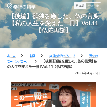
日本語
English
【後編】孤独を癒した、仏の言葉
【私の人生を変えた一冊】Vol.11
【仏陀再誕】
chevron_right
chevron_right
chevron_right
ホーム
動画
幸福の科学グループ
天使の
chevron_right
【後編】孤独を癒した、仏の言葉【私
モーニングコール
の人生を変えた一冊】Vol.11 【仏陀再誕】
2024年4月25日