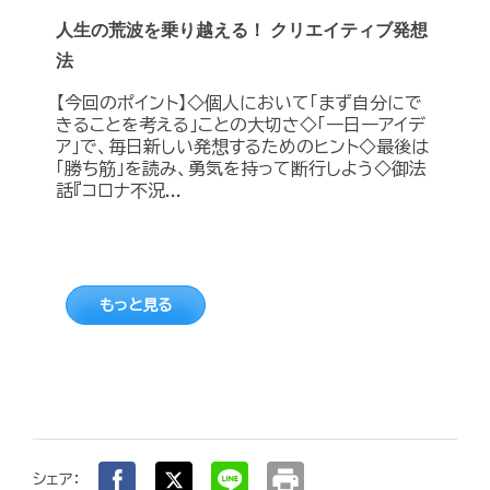
人生の荒波を乗り越える！ クリエイティブ発想
法
【今回のポイント】◇個人において「まず自分にで
きることを考える」ことの大切さ◇「一日一アイデ
ア」で、毎日新しい発想するためのヒント◇最後は
「勝ち筋」を読み、勇気を持って断行しよう◇御法
話『コロナ不況...
もっと見る
print
シェア：