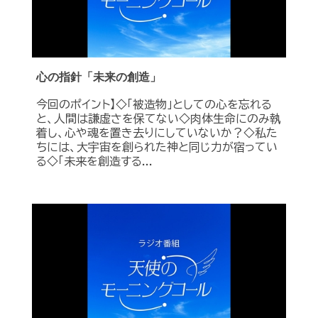
心の指針「未来の創造」
今回のポイント】◇「被造物」としての心を忘れる
と、人間は謙虚さを保てない◇肉体生命にのみ執
着し、心や魂を置き去りにしていないか？◇私た
ちには、大宇宙を創られた神と同じ力が宿ってい
る◇「未来を創造する...