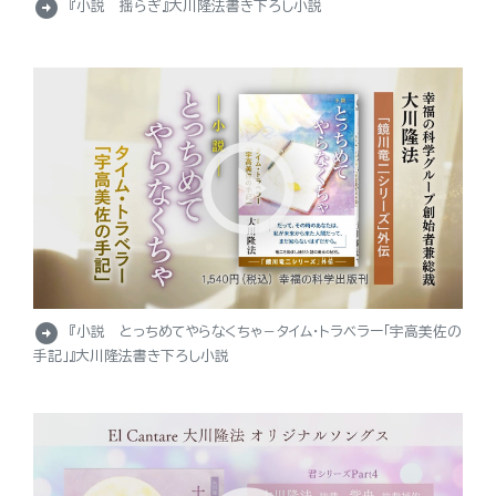
arrow_circle_right
『小説 揺らぎ』大川隆法書き下ろし小説
arrow_circle_right
『小説 とっちめてやらなくちゃ－タイム・トラベラー「宇高美佐の
手記」』大川隆法書き下ろし小説