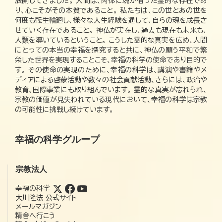
展開してきました。 人間は、肉体に魂が宿った霊的な存在であ
り、心こそがその本質であること。 私たちは、この世とあの世を
何度も転生輪廻し、様々な人生経験を通して、自らの魂を成長さ
せていく存在であること。 神仏が実在し、過去も現在も未来も、
人類を導いているということ。 こうした霊的な真実を広め、人間
にとっての本当の幸福を探究すると共に、神仏の願う平和で繁
栄した世界を実現することこそ、幸福の科学の使命であり目的で
す。 その使命の実現のために、幸福の科学は、講演や書籍やメ
ディアによる啓蒙活動や数々の社会貢献活動、さらには、政治や
教育、国際事業にも取り組んでいます。 霊的な真実が忘れられ、
宗教の価値が見失われている現代において、幸福の科学は宗教
の可能性に挑戦し続けています。
幸福の科学グループ
宗教法人
幸福の科学
大川隆法 公式サイト
メールマガジン
精舎へ行こう