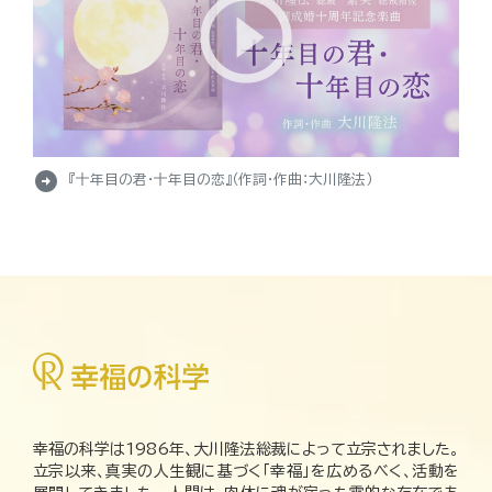
arrow_circle_right
『十年目の君・十年目の恋』（作詞・作曲：大川隆法）
幸福の科学は1986年、大川隆法総裁によって立宗されました。
立宗以来、真実の人生観に基づく「幸福」を広めるべく、活動を