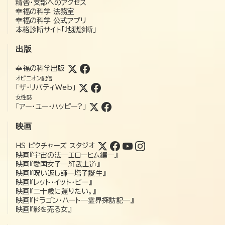
精舎・支部へのアクセス
幸福の科学 法務室
幸福の科学 公式アプリ
本格診断サイト「地獄診断」
出版
幸福の科学出版
オピニオン配信
「ザ・リバティWeb」
女性誌
「アー・ユー・ハッピー?」
映画
HS ピクチャーズ スタジオ
映画『宇宙の法―エローヒム編―』
映画『愛国女子―紅武士道』
映画『呪い返し師—塩子誕生』
映画『レット・イット・ビー』
映画『二十歳に還りたい。』
映画『ドラゴン・ハート―霊界探訪記―』
映画『影を売る女』