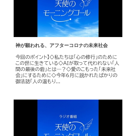
神が願われる、アフターコロナの未来社会
今回のポイント】◇私たちは「心の修行」のために
この世に生きている◇ＡＩが取って代われない「人
間の最後の砦」とは―？◇愛のこもった「未来社
会」にするために◇今年6月に説かれたばかりの
御法話「人の温もり...