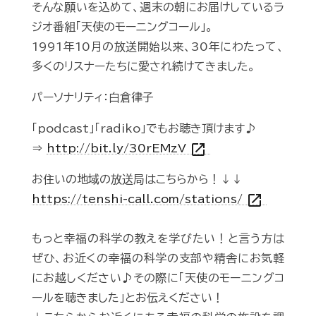
そんな願いを込めて、週末の朝にお届けしているラ
ジオ番組「天使のモーニングコール」。
1991年10月の放送開始以来、30年にわたって、
多くのリスナーたちに愛され続けてきました。
パーソナリティ：白倉律子
「podcast」「radiko」でもお聴き頂けます♪
open_in_new
⇒
http://bit.ly/30rEMzV
お住いの地域の放送局はこちらから！↓↓
open_in_new
https://tenshi-call.com/stations/
もっと幸福の科学の教えを学びたい！と言う方は
ぜひ、お近くの幸福の科学の支部や精舎にお気軽
にお越しください♪その際に「天使のモーニングコ
ールを聴きました」とお伝えください！