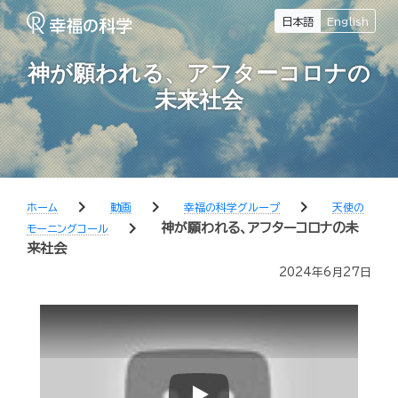
日本語
English
神が願われる、アフターコロナの
未来社会
chevron_right
chevron_right
chevron_right
ホーム
動画
幸福の科学グループ
天使の
chevron_right
神が願われる、アフターコロナの未
モーニングコール
来社会
2024年6月27日