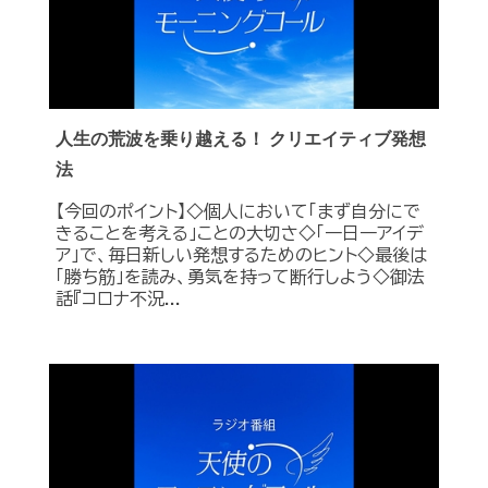
人生の荒波を乗り越える！ クリエイティブ発想
法
【今回のポイント】◇個人において「まず自分にで
きることを考える」ことの大切さ◇「一日一アイデ
ア」で、毎日新しい発想するためのヒント◇最後は
「勝ち筋」を読み、勇気を持って断行しよう◇御法
話『コロナ不況...