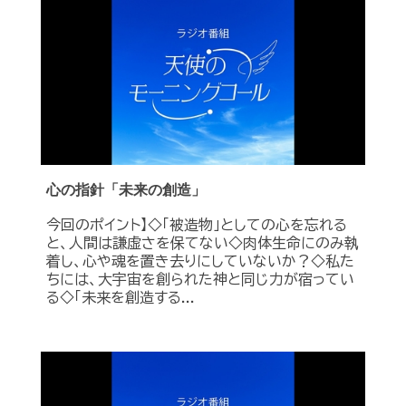
心の指針「未来の創造」
今回のポイント】◇「被造物」としての心を忘れる
と、人間は謙虚さを保てない◇肉体生命にのみ執
着し、心や魂を置き去りにしていないか？◇私た
ちには、大宇宙を創られた神と同じ力が宿ってい
る◇「未来を創造する...