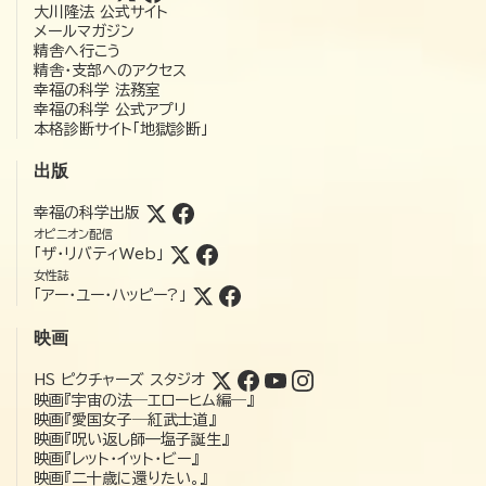
大川隆法 公式サイト
メールマガジン
精舎へ行こう
精舎・支部へのアクセス
幸福の科学 法務室
幸福の科学 公式アプリ
本格診断サイト「地獄診断」
出版
幸福の科学出版
オピニオン配信
「ザ・リバティWeb」
女性誌
「アー・ユー・ハッピー?」
映画
HS ピクチャーズ スタジオ
映画『宇宙の法―エローヒム編―』
映画『愛国女子―紅武士道』
映画『呪い返し師—塩子誕生』
映画『レット・イット・ビー』
映画『二十歳に還りたい。』