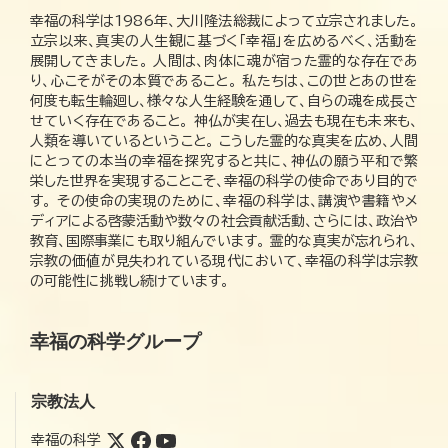
幸福の科学は1986年、大川隆法総裁によって立宗されました。
立宗以来、真実の人生観に基づく「幸福」を広めるべく、活動を
展開してきました。 人間は、肉体に魂が宿った霊的な存在であ
り、心こそがその本質であること。 私たちは、この世とあの世を
何度も転生輪廻し、様々な人生経験を通して、自らの魂を成長さ
せていく存在であること。 神仏が実在し、過去も現在も未来も、
人類を導いているということ。 こうした霊的な真実を広め、人間
にとっての本当の幸福を探究すると共に、神仏の願う平和で繁
栄した世界を実現することこそ、幸福の科学の使命であり目的で
す。 その使命の実現のために、幸福の科学は、講演や書籍やメ
ディアによる啓蒙活動や数々の社会貢献活動、さらには、政治や
教育、国際事業にも取り組んでいます。 霊的な真実が忘れられ、
宗教の価値が見失われている現代において、幸福の科学は宗教
の可能性に挑戦し続けています。
幸福の科学グループ
宗教法人
幸福の科学