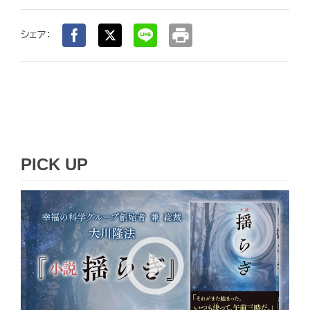
print
シェア：
PICK UP