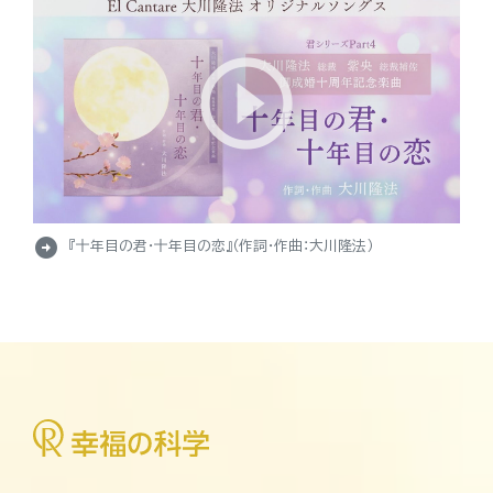
arrow_circle_right
『十年目の君・十年目の恋』（作詞・作曲：大川隆法）