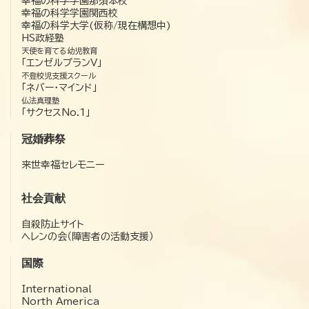
幸福の科学学園那須本校
幸福の科学学園関西校
幸福の科学大学(仮称/現在構想中)
HS政経塾
天使を育てる幼児教育
「エンゼルプランV」
不登校児支援スクール
「ネバー・マインド」
仏法真理塾
「サクセスNo.1」
冠婚葬祭
来世幸福セレモニー
社会貢献
自殺防止サイト
ヘレンの会（障害者の活動支援）
国際
International
North America