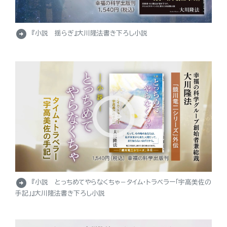
arrow_circle_right
『小説 揺らぎ』大川隆法書き下ろし小説
arrow_circle_right
『小説 とっちめてやらなくちゃ－タイム・トラベラー「宇高美佐の
手記」』大川隆法書き下ろし小説