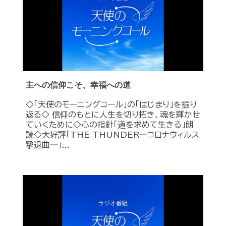
主への信仰こそ、幸福への道
◇「天使のモーニングコール」の「はじまり」を振り
返る◇ 信仰のもとに人生を切り拓き、魂を輝かせ
ていくために◇心の指針「道を求めて生きる」朗
読◇大好評「THE THUNDER―コロナウィルス
撃退曲―」...