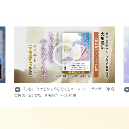
arrow_circle_right
arrow_circle_r
『小説 とっちめてやらなくちゃ－タイム・トラベラー「宇高
美佐の手記」』大川隆法書き下ろし小説