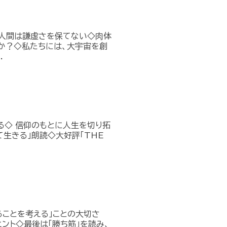
、人間は謙虚さを保てない◇肉体
か？◇私たちには、大宇宙を創
.
返る◇ 信仰のもとに人生を切り拓
生きる」朗読◇大好評「THE
ることを考える」ことの大切さ
ント◇最後は「勝ち筋」を読み、