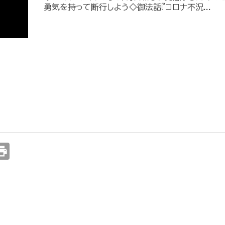
勇気を持って断行しよう◇御法話『コロナ不況...
int