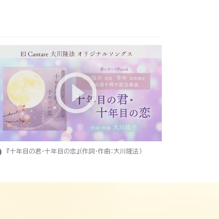
ight
『十年目の君・十年目の恋』（作詞・作曲：大川隆法）