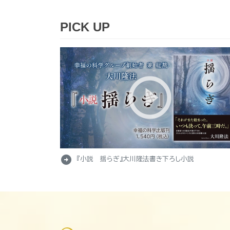
PICK UP
arrow_circle_right
『小説 揺らぎ』大川隆法書き下ろし小説