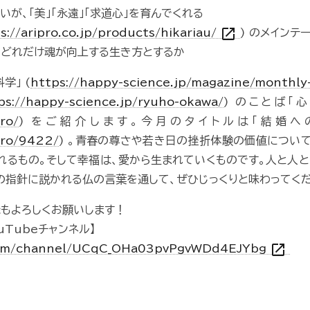
が、「美」「永遠」「求道心」を育んでくれる
open_in_new
s://aripro.co.jp/products/hikariau/
) のメインテ
どれだけ魂が向上する生き方とするか
学」 (
https://happy-science.jp/magazine/monthl
ps://happy-science.jp/ryuho-okawa/
) のことば「心
ro/
) をご紹介します。今月のタイトルは「結婚への
oro/9422/
) 。青春の尊さや若き日の挫折体験の価値につい
れるもの。そして幸福は、愛から生まれていくものです。人と人
の指針に説かれる仏の言葉を通して、ぜひじっくりと味わってくだ
録もよろしくお願いします！
uTubeチャンネル】
open_in_new
com/channel/UCqC_OHa03pvPgvWDd4EJYbg