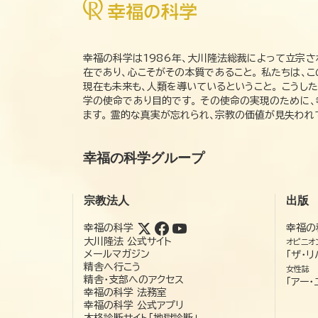
幸福の科学は1986年、大川隆法総裁によって立宗さ
在であり、心こそがその本質であること。 私たちは、
現在も未来も、人類を導いているということ。 こうし
学の使命であり目的です。 その使命の実現のために
ます。 霊的な真実が忘れられ、宗教の価値が見失わ
幸福の科学グループ
宗教法人
出版
幸福の科学
幸福の
大川隆法 公式サイト
オピニオ
メールマガジン
「ザ・リ
精舎へ行こう
女性誌
精舎・支部へのアクセス
「アー・
幸福の科学 法務室
幸福の科学 公式アプリ