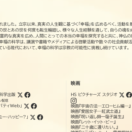
れました。 立宗以来、真実の人生観に基づく「幸福」を広めるべく、活動を
この世とあの世を何度も転生輪廻し、様々な人生経験を通して、自らの魂を
た霊的な真実を広め、人間にとっての本当の幸福を探究すると共に、神仏
、幸福の科学は、講演や書籍やメディアによる啓蒙活動や数々の社会貢献活
れている現代において、幸福の科学は宗教の可能性に挑戦し続けています。
映画
科学出版
HS ピクチャーズ スタジオ
ン配信
バティWeb」
映画『宇宙の法―エローヒム編―』
映画『愛国女子―紅武士道』
映画『呪い返し師—塩子誕生』
ユー・ハッピー?」
映画『レット・イット・ビー』
映画『二十歳に還りたい。』