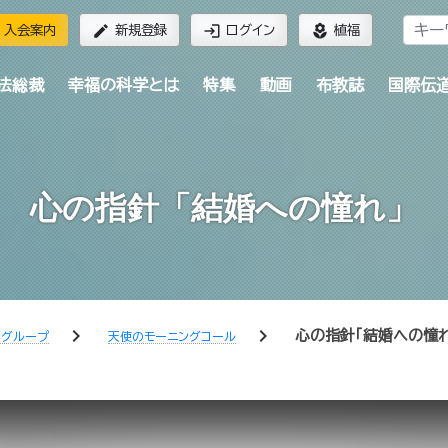
edit
login
local_florist
入会案内
新規登録
ログイン
植福
法総裁
幸福の科学とは
特集
動画
布教誌
国際伝
心の指針「結婚への憧れ」
chevron_right
chevron_right
心の指針「結婚への憧れ
学グループ
天使のモーニングコール