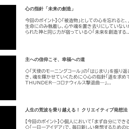
心の指針「未来の創造」
今回のポイント】◇「被造物」としての心を忘れると
生命にのみ執着し、心や魂を置き去りにしていない
られた神と同じ力が宿っている◇「未来を創造する..
主への信仰こそ、幸福への道
◇「天使のモーニングコール」の「はじまり」を振り
き、魂を輝かせていくために◇心の指針「道を求めて
THUNDER―コロナウィルス撃退曲―」...
人生の荒波を乗り越える！ クリエイティブ発想法
【今回のポイント】◇個人において「まず自分にでき
◇「一日一アイデア」で、毎日新しい発想するためのヒ