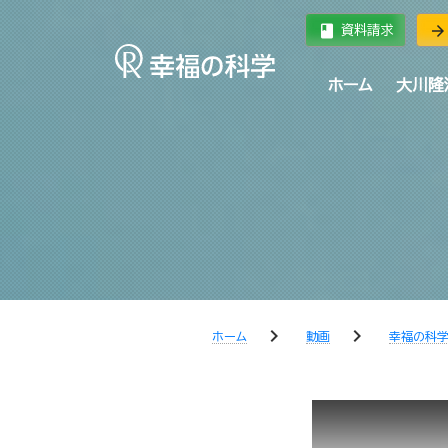
book
arrow_forward
資料請求
ホーム
大川隆
chevron_right
chevron_right
ホーム
動画
幸福の科