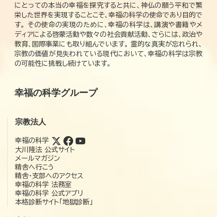
にとっての本当の幸福を探究すると共に、神仏の願う平和で繁
栄した世界を実現することこそ、幸福の科学の使命であり目的で
す。 その使命の実現のために、幸福の科学は、講演や書籍やメ
ディアによる啓蒙活動や数々の社会貢献活動、さらには、政治や
教育、国際事業にも取り組んでいます。 霊的な真実が忘れられ、
宗教の価値が見失われている現代において、幸福の科学は宗教
の可能性に挑戦し続けています。
幸福の科学グループ
宗教法人
幸福の科学
大川隆法 公式サイト
メールマガジン
精舎へ行こう
精舎・支部へのアクセス
幸福の科学 法務室
幸福の科学 公式アプリ
本格診断サイト「地獄診断」