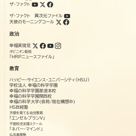
ザ・ファクト
ザ・ファクト 異次元ファイル
天使のモーニングコール
政治
幸福実現党
オピニオン配信
「HRPニュースファイル」
教育
ハッピー・サイエンス・ユニバーシティ（HSU）
学校法人 幸福の科学学園
幸福の科学学園那須本校
幸福の科学学園関西校
幸福の科学大学(仮称/現在構想中)
HS政経塾
天使を育てる幼児教育
「エンゼルプランV」
不登校児支援スクール
「ネバー・マインド」
仏法真理塾