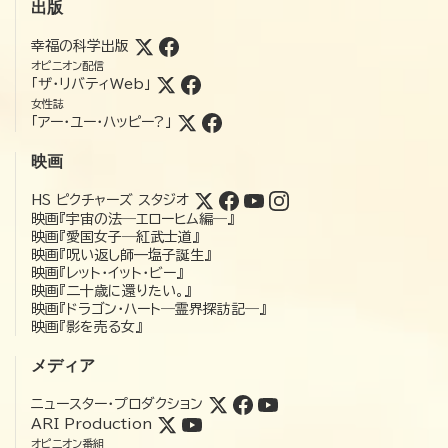
出版
幸福の科学出版
オピニオン配信
「ザ・リバティWeb」
女性誌
「アー・ユー・ハッピー?」
映画
HS ピクチャーズ スタジオ
映画『宇宙の法―エローヒム編―』
映画『愛国女子―紅武士道』
映画『呪い返し師—塩子誕生』
映画『レット・イット・ビー』
映画『二十歳に還りたい。』
映画『ドラゴン・ハート―霊界探訪記―』
映画『影を売る女』
メディア
ニュースター・プロダクション
ARI Production
オピニオン番組