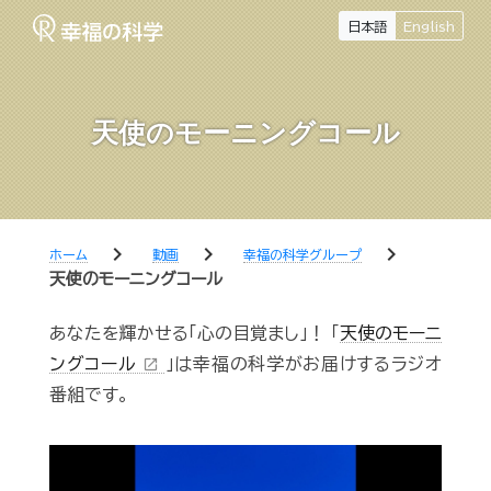
日本語
English
天使のモーニングコール
chevron_right
chevron_right
chevron_right
ホーム
動画
幸福の科学グループ
天使のモーニングコール
あなたを輝かせる「心の目覚まし」！ 「
天使のモーニ
ングコール
」は幸福の科学がお届けするラジオ
open_in_new
番組です。