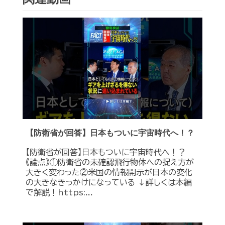
【防衛省が回答】日本もついに宇宙時代へ！？
【防衛省が回答】日本もついに宇宙時代へ！？
《論点》①防衛省の未確認飛行物体への捉え方が
大きく変わった②米国の情報開示が日本の変化
の大きなきっかけになっている ↓詳しくは本編
で解説！https:...