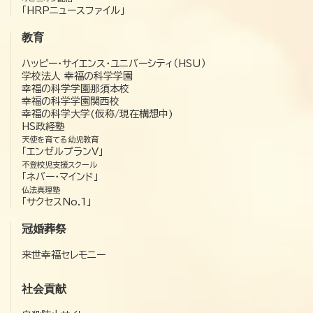
「HRPニュースファイル」
教育
ハッピー・サイエンス・ユニバーシティ（HSU）
学校法人 幸福の科学学園
幸福の科学学園那須本校
幸福の科学学園関西校
幸福の科学大学(仮称/現在構想中)
HS政経塾
天使を育てる幼児教育
「エンゼルプランV」
不登校児支援スクール
「ネバー・マインド」
仏法真理塾
「サクセスNo.1」
冠婚葬祭
来世幸福セレモニー
社会貢献