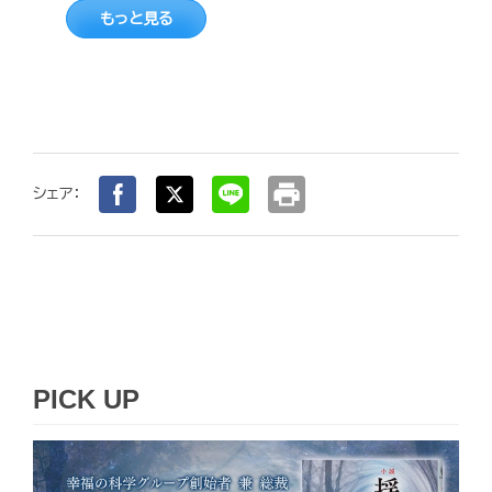
もっと見る
print
シェア：
PICK UP