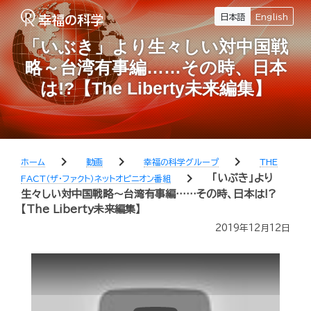
日本語
English
「いぶき」より生々しい対中国戦
略～台湾有事編……その時、日本
は!?【The Liberty未来編集】
chevron_right
chevron_right
chevron_right
ホーム
動画
幸福の科学グループ
THE
chevron_right
「いぶき」より
FACT（ザ・ファクト）ネットオピニオン番組
生々しい対中国戦略～台湾有事編……その時、日本は!?
【The Liberty未来編集】
2019年12月12日