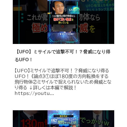
【UFO】ミサイルで追撃不可！？脅威になり得
るUFO！
【UFO】ミサイルで追撃不可！？脅威になり得る
UFO！ 《論点》①ほぼ１８０度の方向転換をする
飛行物体②ミサイルで捉えられないため脅威とな
り得る ↓詳しくは本編で解説！
https://youtu...