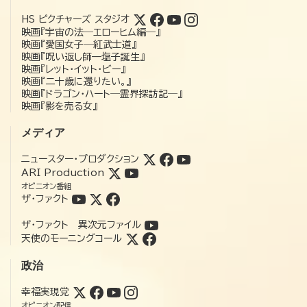
HS ピクチャーズ スタジオ
映画『宇宙の法―エローヒム編―』
映画『愛国女子―紅武士道』
映画『呪い返し師—塩子誕生』
映画『レット・イット・ビー』
映画『二十歳に還りたい。』
映画『ドラゴン・ハート―霊界探訪記―』
映画『影を売る女』
メディア
ニュースター・プロダクション
ARI Production
オピニオン番組
ザ・ファクト
ザ・ファクト 異次元ファイル
天使のモーニングコール
政治
幸福実現党
オピニオン配信