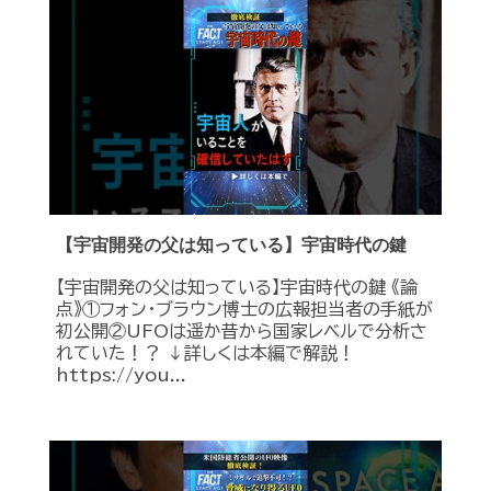
【宇宙開発の父は知っている】宇宙時代の鍵
【宇宙開発の父は知っている】宇宙時代の鍵 《論
点》①フォン・ブラウン博士の広報担当者の手紙が
初公開②UFOは遥か昔から国家レベルで分析さ
れていた！？ ↓詳しくは本編で解説！
https://you...