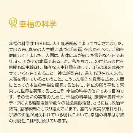
幸福の科学は1986年、大川隆法総裁によって立宗されました。
立宗以来、真実の人生観に基づく「幸福」を広めるべく、活動を
展開してきました。 人間は、肉体に魂が宿った霊的な存在であ
り、心こそがその本質であること。 私たちは、この世とあの世を
何度も転生輪廻し、様々な人生経験を通して、自らの魂を成長さ
せていく存在であること。 神仏が実在し、過去も現在も未来も、
人類を導いているということ。 こうした霊的な真実を広め、人間
にとっての本当の幸福を探究すると共に、神仏の願う平和で繁
栄した世界を実現することこそ、幸福の科学の使命であり目的で
す。 その使命の実現のために、幸福の科学は、講演や書籍やメ
ディアによる啓蒙活動や数々の社会貢献活動、さらには、政治や
教育、国際事業にも取り組んでいます。 霊的な真実が忘れられ、
宗教の価値が見失われている現代において、幸福の科学は宗教
の可能性に挑戦し続けています。