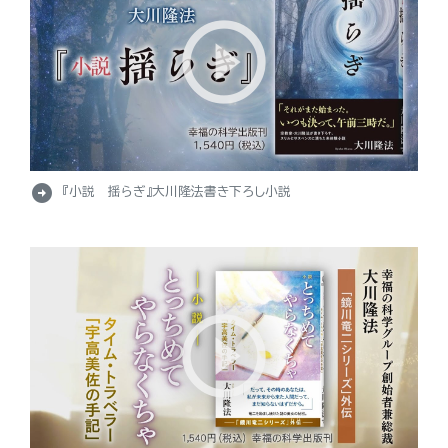
arrow_circle_right
『小説 揺らぎ』大川隆法書き下ろし小説