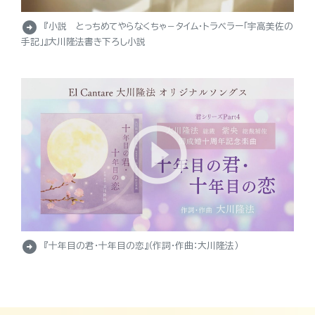
arrow_circle_right
『小説 とっちめてやらなくちゃ－タイム・トラベラー「宇高美佐の
手記」』大川隆法書き下ろし小説
arrow_circle_right
『十年目の君・十年目の恋』（作詞・作曲：大川隆法）