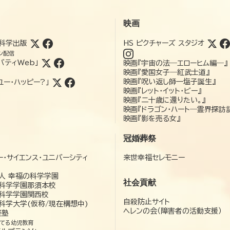
映画
科学出版
HS ピクチャーズ スタジオ
ン配信
バティWeb」
映画『宇宙の法―エローヒム編―』
映画『愛国女子―紅武士道』
映画『呪い返し師—塩子誕生』
ユー・ハッピー?」
映画『レット・イット・ビー』
映画『二十歳に還りたい。』
映画『ドラゴン・ハート―霊界探訪
映画『影を売る女』
冠婚葬祭
ー・サイエンス・ユニバーシティ
来世幸福セレモニー
）
人 幸福の科学学園
社会貢献
科学学園那須本校
科学学園関西校
自殺防止サイト
科学大学(仮称/現在構想中)
ヘレンの会（障害者の活動支援）
経塾
てる幼児教育