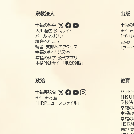
宗教法人
出版
幸福の科学
幸福の
大川隆法 公式サイト
オピニオ
メールマガジン
「ザ・リ
精舎へ行こう
女性誌
精舎・支部へのアクセス
「アー・
幸福の科学 法務室
幸福の科学 公式アプリ
本格診断サイト「地獄診断」
政治
教育
ハッピ
幸福実現党
（HSU
オピニオン配信
学校法
「HRPニュースファイル」
幸福の
幸福の
幸福の
HS政
天使を育