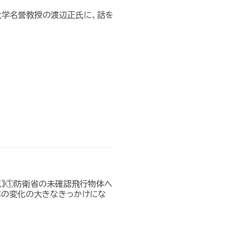
大学名誉教授の渡辺正氏に、話を
点》①防衛省の未確認飛行物体へ
本の変化の大きなきっかけにな