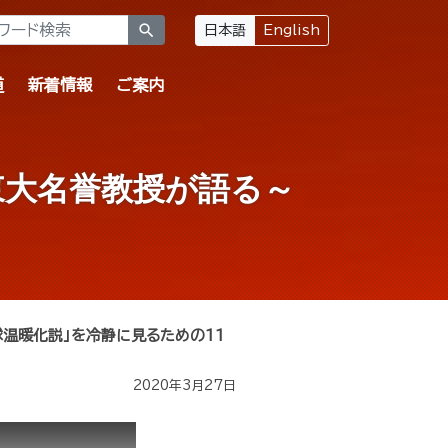
search
日本語
English
道
新着情報
ご案内
東大名誉教授が語る～
球温暖化説」を冷静に見るための11
2020年3月27日