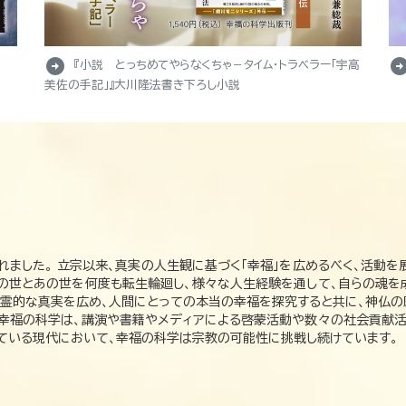
arrow_circle_right
arrow_circle_r
『小説 とっちめてやらなくちゃ－タイム・トラベラー「宇高
美佐の手記」』大川隆法書き下ろし小説
れました。 立宗以来、真実の人生観に基づく「幸福」を広めるべく、活動を
この世とあの世を何度も転生輪廻し、様々な人生経験を通して、自らの魂を
た霊的な真実を広め、人間にとっての本当の幸福を探究すると共に、神仏
、幸福の科学は、講演や書籍やメディアによる啓蒙活動や数々の社会貢献活
れている現代において、幸福の科学は宗教の可能性に挑戦し続けています。