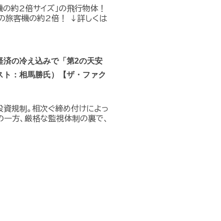
機の約2倍サイズ」の飛行物体！
の旅客機の約2倍！ ↓詳しくは
経済の冷え込みで「第2の天安
スト：相馬勝氏）【ザ・ファク
投資規制。相次ぐ締め付けによっ
の一方、厳格な監視体制の裏で、