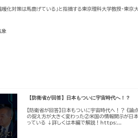
球温暖化対策は馬鹿げている」と指摘する東京理科大学教授・東京
気象
【防衛省が回答】日本もついに宇宙時代へ！？
【防衛省が回答】日本もついに宇宙時代へ！？ 《論
の捉え方が大きく変わった②米国の情報開示が日
っている ↓詳しくは本編で解説！https:...