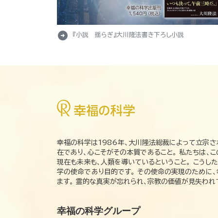
arrow_circle_right
『小説 揺らぎ』大川隆法書き下ろし小説
幸福の科学は1986年、大川隆法総裁によって立宗さ
在であり、心こそがその本質であること。 私たちは、
現在も未来も、人類を導いているということ。 こうし
学の使命であり目的です。 その使命の実現のために
ます。 霊的な真実が忘れられ、宗教の価値が見失わ
幸福の科学グループ