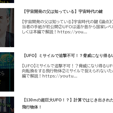
【宇宙開発の父は知っている】宇宙時代の鍵
【宇宙開発の父は知っている】宇宙時代の鍵 《論点》
当者の手紙が初公開②UFOは遥か昔から国家レベ
しくは本編で解説！https://you...
【UFO】ミサイルで追撃不可！？脅威になり得るU
【UFO】ミサイルで追撃不可！？脅威になり得るUF
向転換をする飛行物体②ミサイルで捉えられないた
編で解説！https://youtu...
【130ｍの超巨大UFO！？】計算ではじき出され
飛行物体！