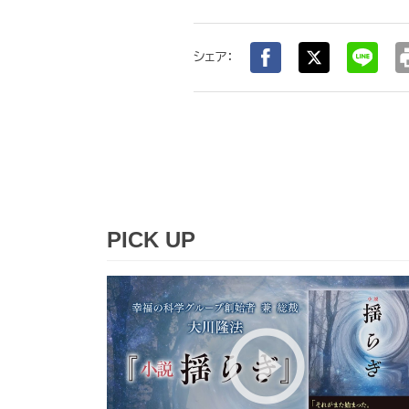
pr
シェア：
PICK UP