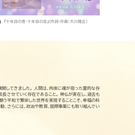
ight
『十年目の君・十年目の恋』（作詞・作曲：大川隆法）
展開してきました。 人間は、肉体に魂が宿った霊的な存
成長させていく存在であること。 神仏が実在し、過去も
の願う平和で繁栄した世界を実現することこそ、幸福の科
動、さらには、政治や教育、国際事業にも取り組んでい