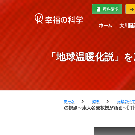
book
arrow_forward
資料請求
ホーム
大川隆
「地球温暖化説」を
chevron_right
chevron_right
ホーム
動画
幸福の科
の視点～東大名誉教授が語る～【The 