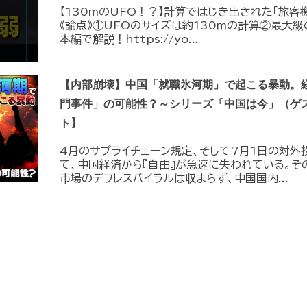
【130ｍのUFO！？】計算ではじき出された「旅客
《論点》①UFOのサイズは約130ｍの計算②最大級
本編で解説！https://yo...
【内部崩壊】中国「就職氷河期」で起こる暴動。
門事件」の可能性？～シリーズ「中国は今」（ゲ
ト】
4月のサプライチェーン規定、そして7月1日の対外
て、中国経済から『自由』が急速に失われている。そ
市場のデフレスパイラルは収まらず、中国国内...