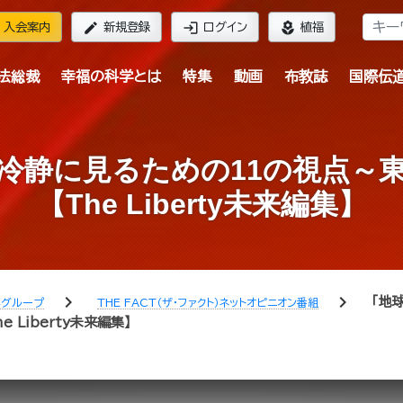
edit
login
local_florist
入会案内
新規登録
ログイン
植福
法総裁
幸福の科学とは
特集
動画
布教誌
国際伝
冷静に見るための11の視点～
【The Liberty未来編集】
chevron_right
chevron_right
「地
学グループ
THE FACT（ザ・ファクト）ネットオピニオン番組
Liberty未来編集】