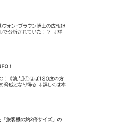
①フォン・ブラウン博士の広報担
ルで分析されていた！？ ↓詳
FO！
O！ 《論点》①ほぼ１８０度の方
め脅威となり得る ↓詳しくは本
た「旅客機の約2倍サイズ」の