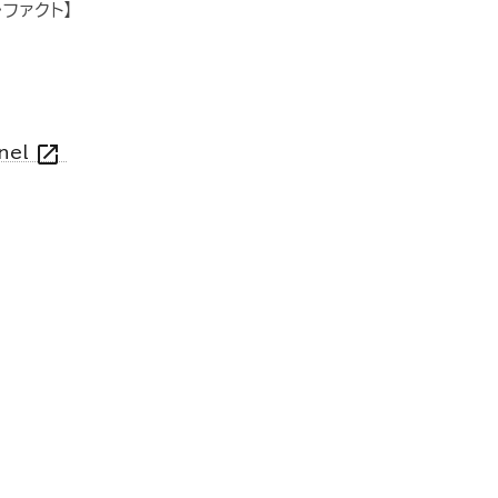
ファクト】
open_in_new
nnel