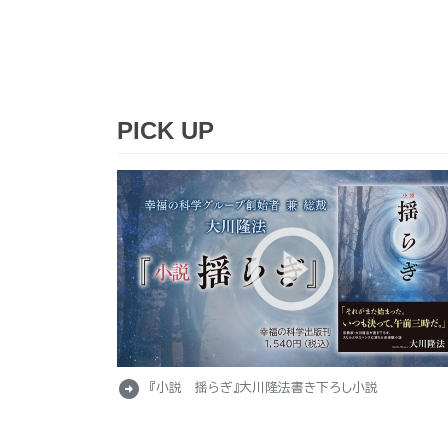
PICK UP
arrow_circle_right
『小説 揺らぎ』大川隆法書き下ろし小説