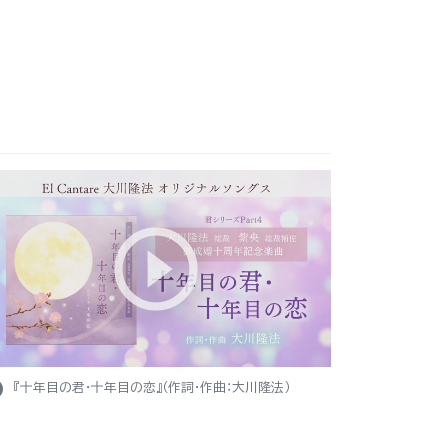
ight
『十年目の君・十年目の恋』（作詞・作曲：大川隆法）