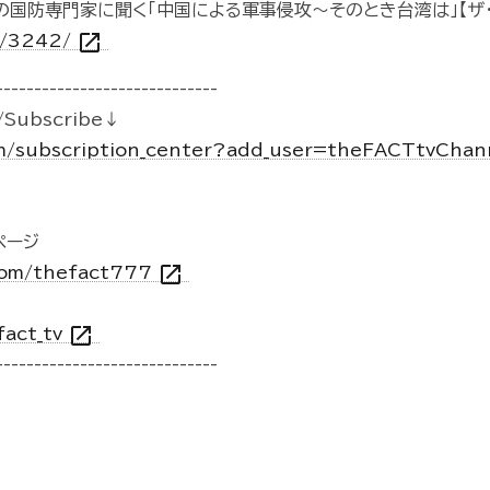
の国防専門家に聞く「中国による軍事侵攻～そのとき台湾は」【ザ・
open_in_new
1/3242/
-----------------------------
Subscribe↓
m/subscription_center?add_user=theFACTtvCha
kページ
open_in_new
.com/thefact777
open_in_new
fact_tv
-----------------------------