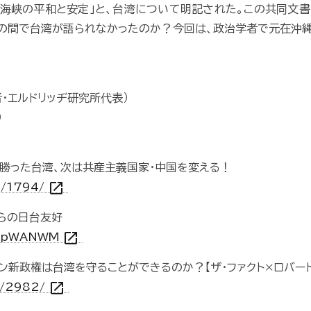
湾海峡の平和と安定」と、台湾について明記された。この共同文
の間で台湾が語られなかったのか？今回は、政治学者で元在沖縄
者・エルドリッヂ研究所代表）
）
に勝った台湾、次は共産主義国家・中国を変える！
open_in_new
0/1794/
らの日台友好
open_in_new
EgEpWANWM
新政権は台湾を守ることができるのか？【ザ・ファクト×ロバート
open_in_new
1/2982/