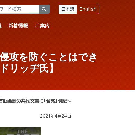
search
日本語
English
道
新着情報
ご案内
湾侵攻を防ぐことはでき
ルドリッヂ氏】
首脳会談の共同文書に「台湾」明記～
2021年4月24日