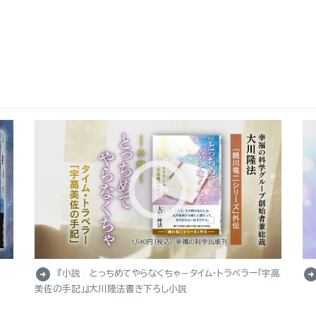
arrow_circle_right
arrow_circle_r
『小説 とっちめてやらなくちゃ－タイム・トラベラー「宇高
美佐の手記」』大川隆法書き下ろし小説