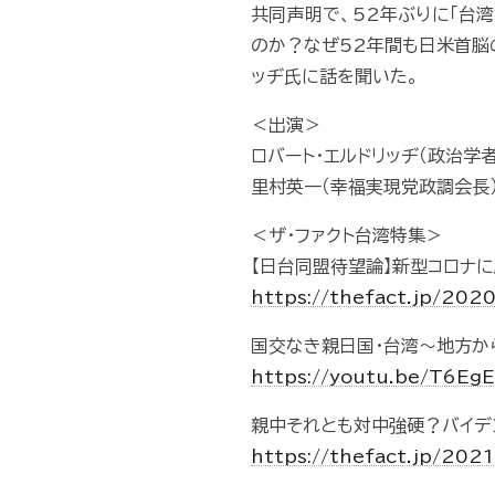
共同声明で、52年ぶりに「台
のか？なぜ52年間も日米首脳
ッヂ氏に話を聞いた。
＜出演＞
ロバート・エルドリッヂ（政治学
里村英一（幸福実現党政調会長
＜ザ・ファクト台湾特集＞
【日台同盟待望論】新型コロナ
https://thefact.jp/202
国交なき親日国・台湾～地方か
https://youtu.be/T6
親中それとも対中強硬？バイデン
https://thefact.jp/202