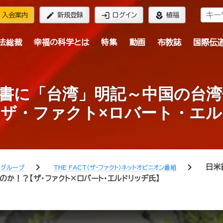
edit
login
local_florist
入会案内
新規登録
ログイン
植福
法総裁
幸福の科学とは
特集
動画
布教誌
国際伝
書に「台湾」明記～中国の台
ザ・ファクト×ロバート・エ
chevron_right
chevron_right
日米
学グループ
THE FACT（ザ・ファクト）ネットオピニオン番組
か！？【ザ・ファクト×ロバート・エルドリッヂ氏】