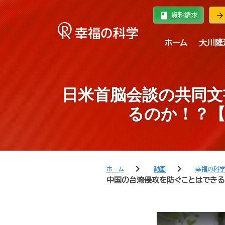
book
arrow_forward
資料請求
ホーム
大川隆
日米首脳会談の共同文
るのか！？【
chevron_right
chevron_right
ホーム
動画
幸福の科
中国の台湾侵攻を防ぐことはできるの