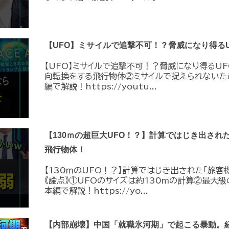
【UFO】ミサイルで追撃不可！？脅威になり得るU
【UFO】ミサイルで追撃不可！？脅威になり得るUF
向転換をする飛行物体②ミサイルで捉えられないた
編で解説！https://youtu...
【130ｍの超巨大UFO！？】計算ではじき出され
飛行物体！
【130ｍのUFO！？】計算ではじき出された「旅客
《論点》①UFOのサイズは約130ｍの計算②最大級
本編で解説！https://yo...
【内部崩壊】中国「就職氷河期」で起こる暴動。