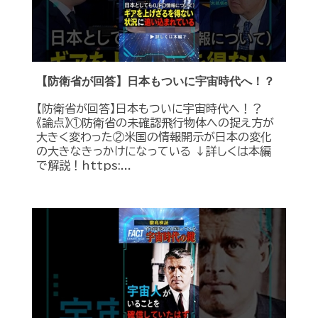
【防衛省が回答】日本もついに宇宙時代へ！？
【防衛省が回答】日本もついに宇宙時代へ！？
《論点》①防衛省の未確認飛行物体への捉え方が
大きく変わった②米国の情報開示が日本の変化
の大きなきっかけになっている ↓詳しくは本編
で解説！https:...