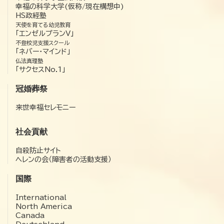
幸福の科学大学(仮称/現在構想中)
HS政経塾
天使を育てる幼児教育
「エンゼルプランV」
不登校児支援スクール
「ネバー・マインド」
仏法真理塾
「サクセスNo.1」
冠婚葬祭
来世幸福セレモニー
社会貢献
自殺防止サイト
ヘレンの会（障害者の活動支援）
国際
International
North America
Canada