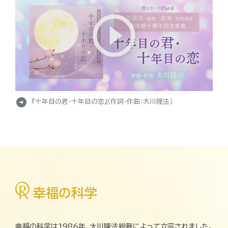
arrow_circle_right
『十年目の君・十年目の恋』（作詞・作曲：大川隆法）
幸福の科学は1986年、大川隆法総裁によって立宗されました。