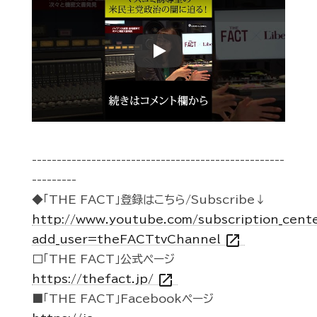
Play
---------------------------------------------------
---------
◆「THE FACT」登録はこちら/Subscribe↓
http://www.youtube.com/subscription_cent
open_in_new
add_user=theFACTtvChannel
□「THE FACT」公式ページ
open_in_new
https://thefact.jp/
■「THE FACT」Facebookページ