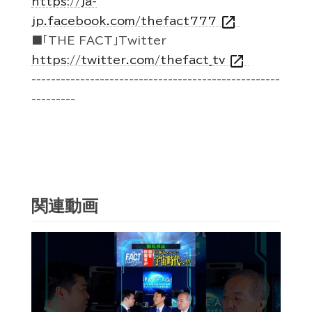
https://ja-
open_in_new
jp.facebook.com/thefact777
■「THE FACT」Twitter
open_in_new
https://twitter.com/thefact_tv
---------------------------------------------------
---------
関連動画