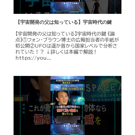
【宇宙開発の父は知っている】宇宙時代の鍵
【宇宙開発の父は知っている】宇宙時代の鍵 《論
点》①フォン・ブラウン博士の広報担当者の手紙が
初公開②UFOは遥か昔から国家レベルで分析さ
れていた！？ ↓詳しくは本編で解説！
https://you...