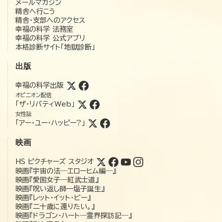
メールマガジン
精舎へ行こう
精舎・支部へのアクセス
幸福の科学 法務室
幸福の科学 公式アプリ
本格診断サイト「地獄診断」
出版
幸福の科学出版
オピニオン配信
「ザ・リバティWeb」
女性誌
「アー・ユー・ハッピー?」
映画
HS ピクチャーズ スタジオ
映画『宇宙の法―エローヒム編―』
映画『愛国女子―紅武士道』
映画『呪い返し師—塩子誕生』
映画『レット・イット・ビー』
映画『二十歳に還りたい。』
映画『ドラゴン・ハート―霊界探訪記―』