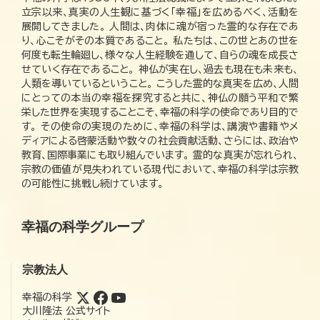
立宗以来、真実の人生観に基づく「幸福」を広めるべく、活動を
展開してきました。 人間は、肉体に魂が宿った霊的な存在であ
り、心こそがその本質であること。 私たちは、この世とあの世を
何度も転生輪廻し、様々な人生経験を通して、自らの魂を成長さ
せていく存在であること。 神仏が実在し、過去も現在も未来も、
人類を導いているということ。 こうした霊的な真実を広め、人間
にとっての本当の幸福を探究すると共に、神仏の願う平和で繁
栄した世界を実現することこそ、幸福の科学の使命であり目的で
す。 その使命の実現のために、幸福の科学は、講演や書籍やメ
ディアによる啓蒙活動や数々の社会貢献活動、さらには、政治や
教育、国際事業にも取り組んでいます。 霊的な真実が忘れられ、
宗教の価値が見失われている現代において、幸福の科学は宗教
の可能性に挑戦し続けています。
幸福の科学グループ
宗教法人
幸福の科学
大川隆法 公式サイト