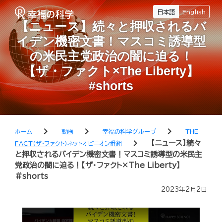
日本語
English
【ニュース】続々と押収されるバ
イデン機密文書！マスコミ誘導型
の米民主党政治の闇に迫る！
【ザ・ファクト×The Liberty】
#shorts
chevron_right
chevron_right
chevron_right
ホーム
動画
幸福の科学グループ
THE
chevron_right
【ニュース】続々
FACT（ザ・ファクト）ネットオピニオン番組
と押収されるバイデン機密文書！マスコミ誘導型の米民主
党政治の闇に迫る！【ザ・ファクト×The Liberty】
#shorts
2023年2月2日