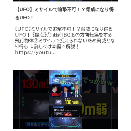
【UFO】ミサイルで追撃不可！？脅威になり得
るUFO！
【UFO】ミサイルで追撃不可！？脅威になり得る
UFO！ 《論点》①ほぼ１８０度の方向転換をする
飛行物体②ミサイルで捉えられないため脅威とな
り得る ↓詳しくは本編で解説！
https://youtu...