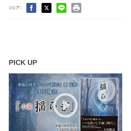
print
シェア：
PICK UP