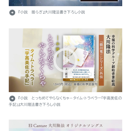
arrow_circle_right
『小説 揺らぎ』大川隆法書き下ろし小説
arrow_circle_right
『小説 とっちめてやらなくちゃ－タイム・トラベラー「宇高美佐の
手記」』大川隆法書き下ろし小説