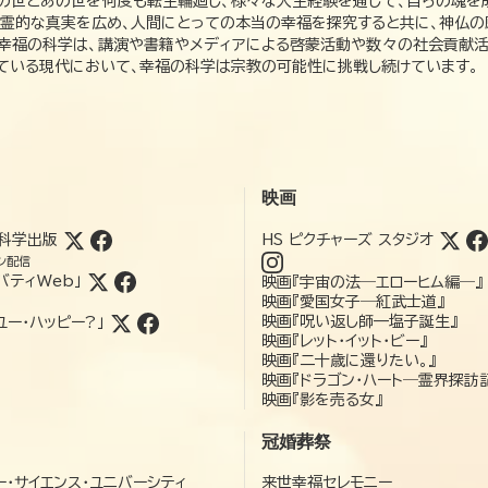
この世とあの世を何度も転生輪廻し、様々な人生経験を通して、自らの魂を
た霊的な真実を広め、人間にとっての本当の幸福を探究すると共に、神仏
、幸福の科学は、講演や書籍やメディアによる啓蒙活動や数々の社会貢献活
れている現代において、幸福の科学は宗教の可能性に挑戦し続けています。
映画
科学出版
HS ピクチャーズ スタジオ
ン配信
バティWeb」
映画『宇宙の法―エローヒム編―』
映画『愛国女子―紅武士道』
映画『呪い返し師—塩子誕生』
ユー・ハッピー?」
映画『レット・イット・ビー』
映画『二十歳に還りたい。』
映画『ドラゴン・ハート―霊界探訪
映画『影を売る女』
冠婚葬祭
ー・サイエンス・ユニバーシティ
来世幸福セレモニー