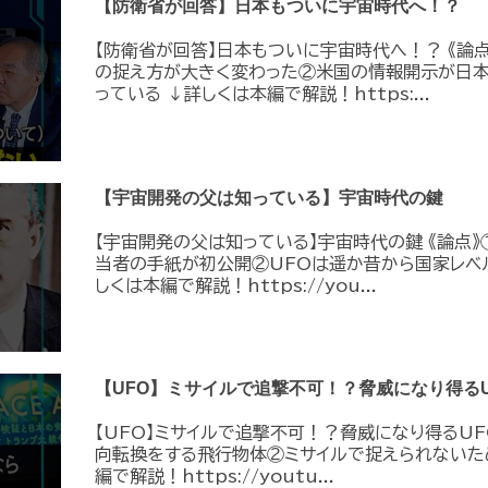
【防衛省が回答】日本もついに宇宙時代へ！？
【防衛省が回答】日本もついに宇宙時代へ！？ 《論
の捉え方が大きく変わった②米国の情報開示が日
っている ↓詳しくは本編で解説！https:...
【宇宙開発の父は知っている】宇宙時代の鍵
【宇宙開発の父は知っている】宇宙時代の鍵 《論点》
当者の手紙が初公開②UFOは遥か昔から国家レベ
しくは本編で解説！https://you...
【UFO】ミサイルで追撃不可！？脅威になり得るU
【UFO】ミサイルで追撃不可！？脅威になり得るUF
向転換をする飛行物体②ミサイルで捉えられないた
編で解説！https://youtu...