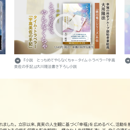
arrow_circle_right
arrow_circle_r
『小説 とっちめてやらなくちゃ－タイム・トラベラー「宇高
美佐の手記」』大川隆法書き下ろし小説
れました。 立宗以来、真実の人生観に基づく「幸福」を広めるべく、活動を