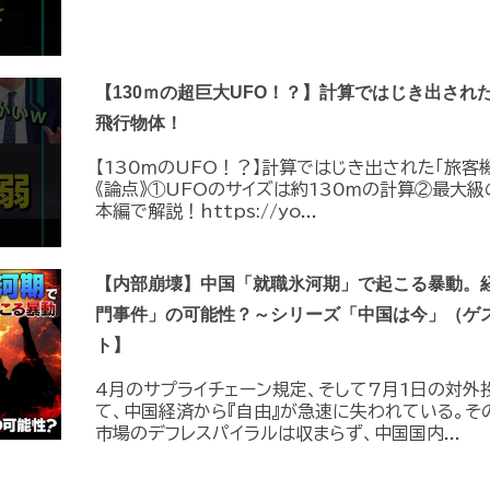
【130ｍの超巨大UFO！？】計算ではじき出され
飛行物体！
【130ｍのUFO！？】計算ではじき出された「旅客
《論点》①UFOのサイズは約130ｍの計算②最大級
本編で解説！https://yo...
【内部崩壊】中国「就職氷河期」で起こる暴動。
門事件」の可能性？～シリーズ「中国は今」（ゲ
ト】
4月のサプライチェーン規定、そして7月1日の対外
て、中国経済から『自由』が急速に失われている。そ
市場のデフレスパイラルは収まらず、中国国内...