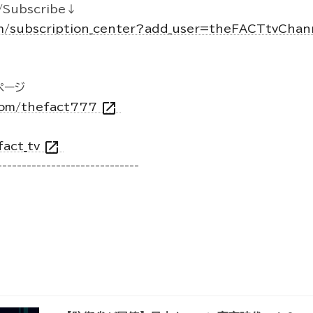
Subscribe↓
m/subscription_center?add_user=theFACTtvCha
kページ
open_in_new
.com/thefact777
open_in_new
fact_tv
-----------------------------