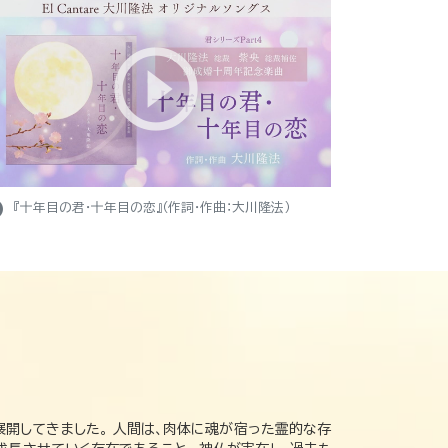
ight
『十年目の君・十年目の恋』（作詞・作曲：大川隆法）
展開してきました。 人間は、肉体に魂が宿った霊的な存