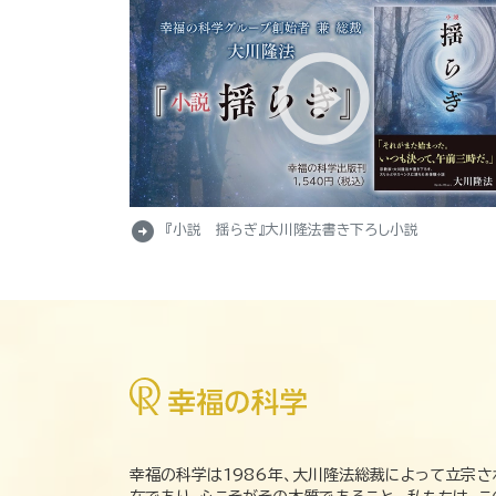
arrow_circle_right
『小説 揺らぎ』大川隆法書き下ろし小説
幸福の科学は1986年、大川隆法総裁によって立宗さ