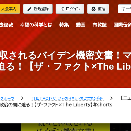
edit
login
local_florist
入会案内
新規登録
ログイン
植福
法総裁
幸福の科学とは
特集
動画
布教誌
国際伝
収されるバイデン機密文書！
！【ザ・ファクト×The Libert
chevron_right
chevron_right
【ニ
学グループ
THE FACT（ザ・ファクト）ネットオピニオン番組
闇に迫る！【ザ・ファクト×The Liberty】#shorts