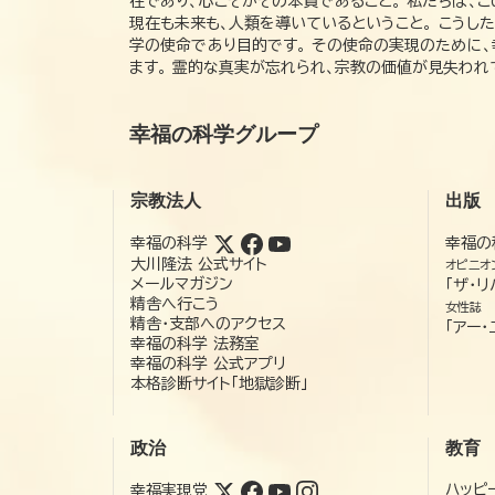
在であり、心こそがその本質であること。 私たちは、
現在も未来も、人類を導いているということ。 こうし
学の使命であり目的です。 その使命の実現のために
ます。 霊的な真実が忘れられ、宗教の価値が見失わ
幸福の科学グループ
宗教法人
出版
幸福の科学
幸福の
大川隆法 公式サイト
オピニオ
メールマガジン
「ザ・リ
精舎へ行こう
女性誌
精舎・支部へのアクセス
「アー・
幸福の科学 法務室
幸福の科学 公式アプリ
本格診断サイト「地獄診断」
政治
教育
ハッピ
幸福実現党