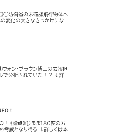
点》①防衛省の未確認飛行物体へ
本の変化の大きなきっかけにな
①フォン・ブラウン博士の広報担
ルで分析されていた！？ ↓詳
FO！
O！ 《論点》①ほぼ１８０度の方
め脅威となり得る ↓詳しくは本