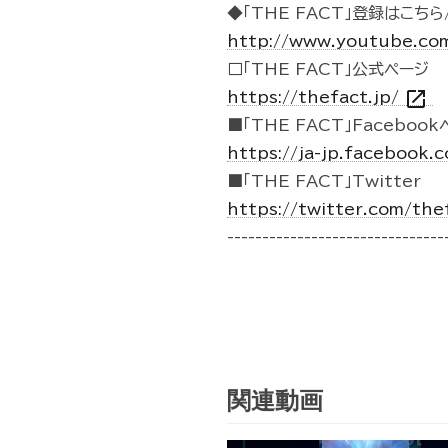
◆「THE FACT」登録はこちら/
http://www.youtube.co
□「THE FACT」公式ページ
open_in_new
https://thefact.jp/
■「THE FACT」Faceboo
https://ja-jp.facebook
■「THE FACT」Twitter
https://twitter.com/the
-------------------------------
関連動画