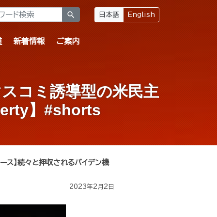
search
日本語
English
道
新着情報
ご案内
マスコミ誘導型の米民主
y】#shorts
ュース】続々と押収されるバイデン機
2023年2月2日