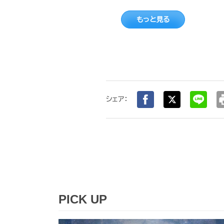
もっと見る
pr
シェア：
PICK UP