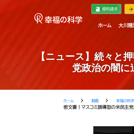
book
arrow_forward
資料請求
ホーム
大川隆
【ニュース】続々と押
党政治の闇に迫る
chevron_right
chevron_right
ホーム
動画
幸福の科
密文書！マスコミ誘導型の米民主党政治の