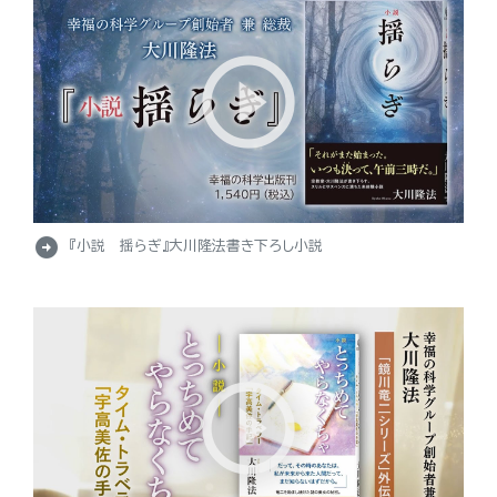
arrow_circle_right
『小説 揺らぎ』大川隆法書き下ろし小説