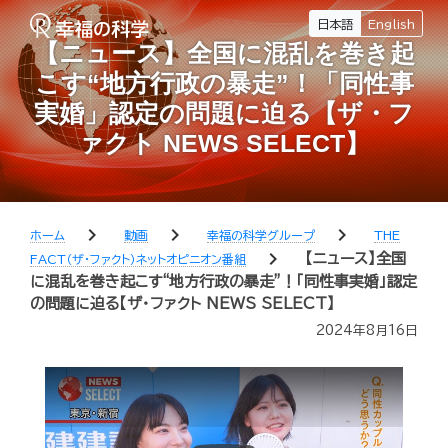
日本語
English
【ニュース】全国に混乱を巻き起
こす“地方行政の暴走”！「同性事
実婚」認定の問題に迫る【ザ・フ
ァクト NEWS SELECT】
chevron_right
chevron_right
chevron_right
ホーム
動画
幸福の科学グループ
THE
chevron_right
【ニュース】全国
FACT（ザ・ファクト）ネットオピニオン番組
に混乱を巻き起こす“地方行政の暴走”！「同性事実婚」認定
の問題に迫る【ザ・ファクト NEWS SELECT】
2024年8月16日