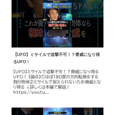
【UFO】ミサイルで追撃不可！？脅威になり得
るUFO！
【UFO】ミサイルで追撃不可！？脅威になり得る
UFO！ 《論点》①ほぼ１８０度の方向転換をする
飛行物体②ミサイルで捉えられないため脅威とな
り得る ↓詳しくは本編で解説！
https://youtu...