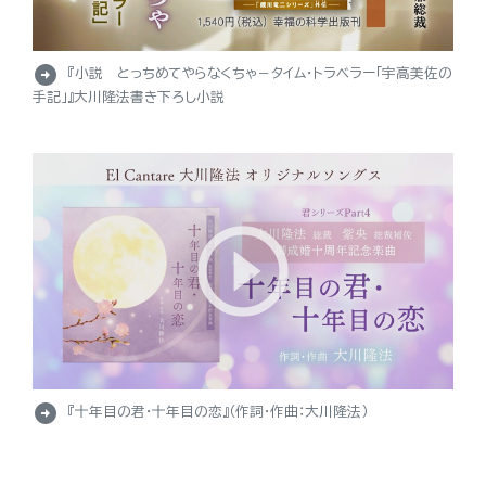
arrow_circle_right
『小説 とっちめてやらなくちゃ－タイム・トラベラー「宇高美佐の
手記」』大川隆法書き下ろし小説
arrow_circle_right
『十年目の君・十年目の恋』（作詞・作曲：大川隆法）