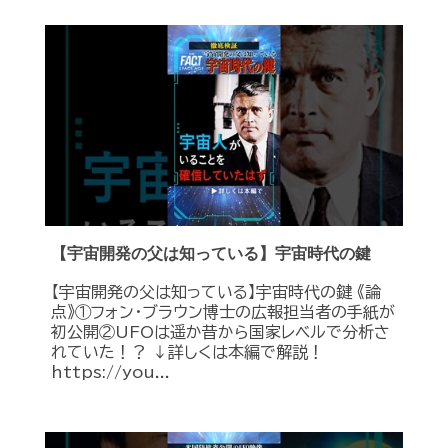
【宇宙開発の父は知っている】宇宙時代の鍵
【宇宙開発の父は知っている】宇宙時代の鍵 《論
点》①フォン・ブラウン博士の広報担当者の手紙が
初公開②UFOは遥か昔から国家レベルで分析さ
れていた！？ ↓詳しくは本編で解説！
https://you...