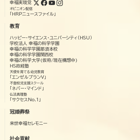
幸福実現党
オピニオン配信
「HRPニュースファイル」
教育
ハッピー・サイエンス・ユニバーシティ（HSU）
学校法人 幸福の科学学園
幸福の科学学園那須本校
幸福の科学学園関西校
幸福の科学大学(仮称/現在構想中)
HS政経塾
天使を育てる幼児教育
「エンゼルプランV」
不登校児支援スクール
「ネバー・マインド」
仏法真理塾
「サクセスNo.1」
冠婚葬祭
来世幸福セレモニー
社会貢献