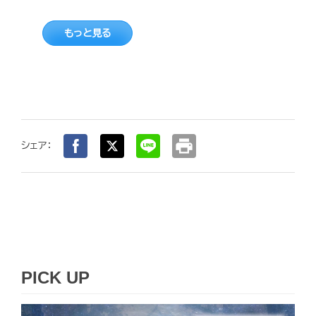
もっと見る
print
シェア：
PICK UP