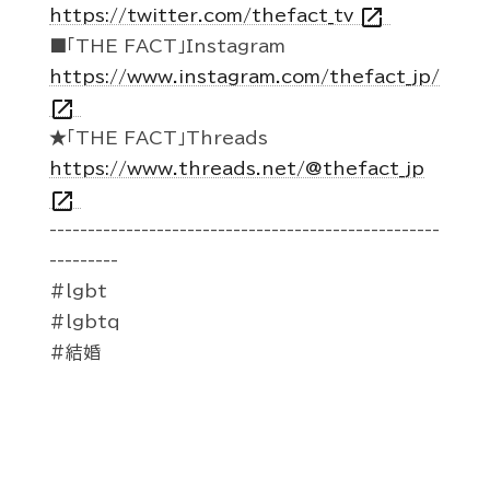
open_in_new
https://twitter.com/thefact_tv
■「THE FACT」Instagram
https://www.instagram.com/thefact_jp/
open_in_new
★「THE FACT」Threads
https://www.threads.net/@thefact_jp
open_in_new
---------------------------------------------------
---------
#lgbt
#lgbtq
#結婚