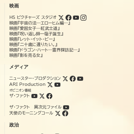
映画
HS ピクチャーズ スタジオ
映画『宇宙の法―エローヒム編―』
映画『愛国女子―紅武士道』
映画『呪い返し師—塩子誕生』
映画『レット・イット・ビー』
映画『二十歳に還りたい。』
映画『ドラゴン・ハート―霊界探訪記―』
映画『影を売る女』
メディア
ニュースター・プロダクション
ARI Production
オピニオン番組
ザ・ファクト
ザ・ファクト 異次元ファイル
天使のモーニングコール
政治