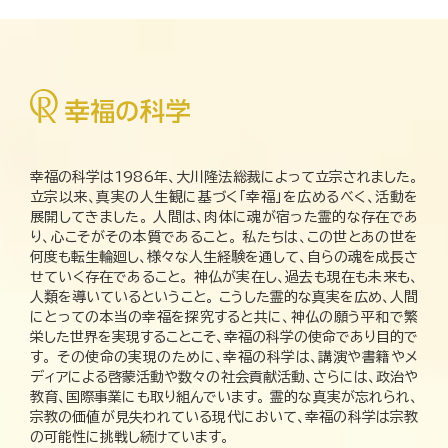
幸福の科学は1986年、大川隆法総裁によって立宗されました。
立宗以来、真実の人生観に基づく「幸福」を広めるべく、活動を
展開してきました。 人間は、肉体に魂が宿った霊的な存在であ
り、心こそがその本質であること。 私たちは、この世とあの世を
何度も転生輪廻し、様々な人生経験を通して、自らの魂を成長さ
せていく存在であること。 神仏が実在し、過去も現在も未来も、
人類を導いているということ。 こうした霊的な真実を広め、人間
にとっての本当の幸福を探究すると共に、神仏の願う平和で繁
栄した世界を実現することこそ、幸福の科学の使命であり目的で
す。 その使命の実現のために、幸福の科学は、講演や書籍やメ
ディアによる啓蒙活動や数々の社会貢献活動、さらには、政治や
教育、国際事業にも取り組んでいます。 霊的な真実が忘れられ、
宗教の価値が見失われている現代において、幸福の科学は宗教
の可能性に挑戦し続けています。