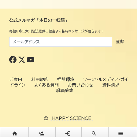
公式メルマガ「本日の一転語」
毎朝8時に大川隆法総裁ご著書より抜粋メッセージが届きます！
登録
ご案内
利用規約
推奨環境
ソーシャルメディア・ガイ
ドライン
よくある質問
お問い合わせ
資料請求
職員募集
©
HAPPY SCIENCE
home
person_add
login
search
menu