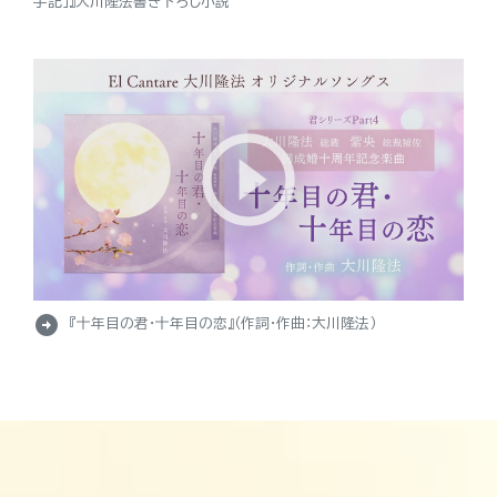
手記」』大川隆法書き下ろし小説
arrow_circle_right
『十年目の君・十年目の恋』（作詞・作曲：大川隆法）