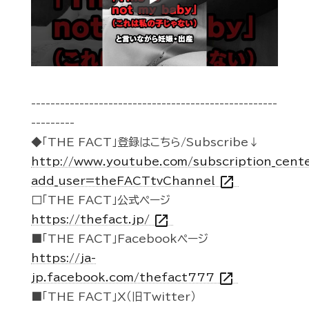
Play
---------------------------------------------------
---------
◆「THE FACT」登録はこちら/Subscribe↓
http://www.youtube.com/subscription_cent
open_in_new
add_user=theFACTtvChannel
□「THE FACT」公式ページ
open_in_new
https://thefact.jp/
■「THE FACT」Facebookページ
https://ja-
open_in_new
jp.facebook.com/thefact777
■「THE FACT」X（旧Twitter）