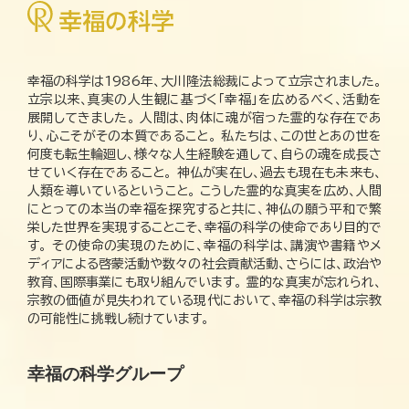
幸福の科学は1986年、大川隆法総裁によって立宗されました。
立宗以来、真実の人生観に基づく「幸福」を広めるべく、活動を
展開してきました。 人間は、肉体に魂が宿った霊的な存在であ
り、心こそがその本質であること。 私たちは、この世とあの世を
何度も転生輪廻し、様々な人生経験を通して、自らの魂を成長さ
せていく存在であること。 神仏が実在し、過去も現在も未来も、
人類を導いているということ。 こうした霊的な真実を広め、人間
にとっての本当の幸福を探究すると共に、神仏の願う平和で繁
栄した世界を実現することこそ、幸福の科学の使命であり目的で
す。 その使命の実現のために、幸福の科学は、講演や書籍やメ
ディアによる啓蒙活動や数々の社会貢献活動、さらには、政治や
教育、国際事業にも取り組んでいます。 霊的な真実が忘れられ、
宗教の価値が見失われている現代において、幸福の科学は宗教
の可能性に挑戦し続けています。
幸福の科学グループ