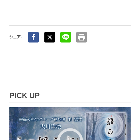
print
シェア：
PICK UP