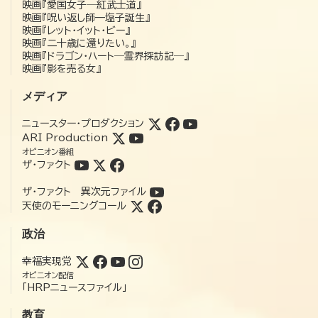
映画『愛国女子―紅武士道』
映画『呪い返し師—塩子誕生』
映画『レット・イット・ビー』
映画『二十歳に還りたい。』
映画『ドラゴン・ハート―霊界探訪記―』
映画『影を売る女』
メディア
ニュースター・プロダクション
ARI Production
オピニオン番組
ザ・ファクト
ザ・ファクト 異次元ファイル
天使のモーニングコール
政治
幸福実現党
オピニオン配信
「HRPニュースファイル」
教育