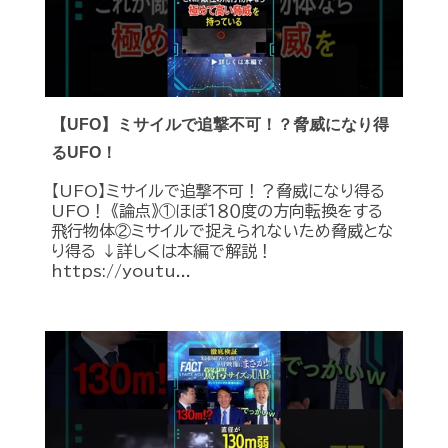
【UFO】ミサイルで追撃不可！？脅威になり得
るUFO！
【UFO】ミサイルで追撃不可！？脅威になり得る
UFO！ 《論点》①ほぼ１８０度の方向転換をする
飛行物体②ミサイルで捉えられないため脅威とな
り得る ↓詳しくは本編で解説！
https://youtu...