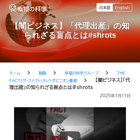
日本語
English
【闇ビジネス】「代理出産」の知
られざる盲点とは#shrots
chevron_right
chevron_right
chevron_right
ホーム
動画
幸福の科学グループ
THE
chevron_right
【闇ビジネス】「代
FACT（ザ・ファクト）ネットオピニオン番組
理出産」の知られざる盲点とは#shrots
2025年1月11日