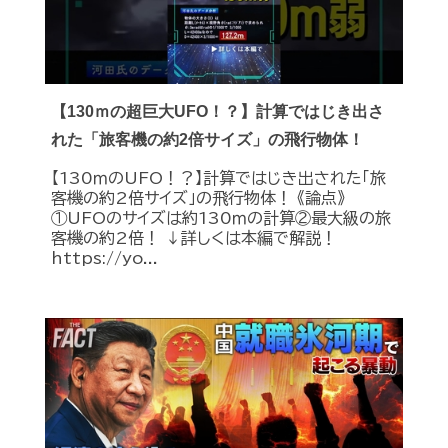
【130ｍの超巨大UFO！？】計算ではじき出さ
れた「旅客機の約2倍サイズ」の飛行物体！
【130ｍのUFO！？】計算ではじき出された「旅
客機の約2倍サイズ」の飛行物体！ 《論点》
①UFOのサイズは約130ｍの計算②最大級の旅
客機の約2倍！ ↓詳しくは本編で解説！
https://yo...