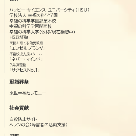
ハッピー・サイエンス・ユニバーシティ（HSU）
学校法人 幸福の科学学園
幸福の科学学園那須本校
幸福の科学学園関西校
幸福の科学大学(仮称/現在構想中)
HS政経塾
天使を育てる幼児教育
「エンゼルプランV」
不登校児支援スクール
「ネバー・マインド」
仏法真理塾
「サクセスNo.1」
冠婚葬祭
来世幸福セレモニー
社会貢献
自殺防止サイト
ヘレンの会（障害者の活動支援）