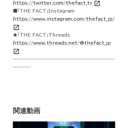
open_in_new
https://twitter.com/thefact_tv
■「THE FACT」Instagram
https://www.instagram.com/thefact_jp/
open_in_new
★「THE FACT」Threads
https://www.threads.net/@thefact_jp
open_in_new
---------------------------------------------------
---------
関連動画