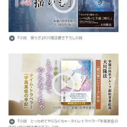
arrow_circle_right
『小説 揺らぎ』大川隆法書き下ろし小説
arrow_circle_right
『小説 とっちめてやらなくちゃ－タイム・トラベラー「宇高美佐の