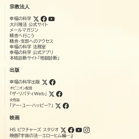
宗教法人
幸福の科学
大川隆法 公式サイト
メールマガジン
精舎へ行こう
精舎・支部へのアクセス
幸福の科学 法務室
幸福の科学 公式アプリ
本格診断サイト「地獄診断」
出版
幸福の科学出版
オピニオン配信
「ザ・リバティWeb」
女性誌
「アー・ユー・ハッピー?」
映画
HS ピクチャーズ スタジオ
映画『宇宙の法―エローヒム編―』