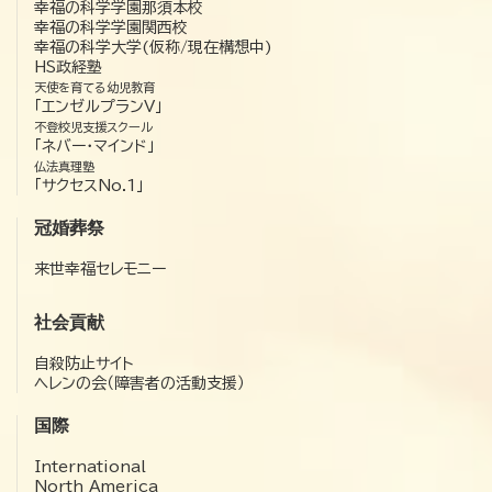
幸福の科学学園那須本校
幸福の科学学園関西校
幸福の科学大学(仮称/現在構想中)
HS政経塾
天使を育てる幼児教育
「エンゼルプランV」
不登校児支援スクール
「ネバー・マインド」
仏法真理塾
「サクセスNo.1」
冠婚葬祭
来世幸福セレモニー
社会貢献
自殺防止サイト
ヘレンの会（障害者の活動支援）
国際
International
North America