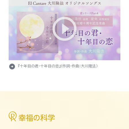
arrow_circle_right
『十年目の君・十年目の恋』（作詞・作曲：大川隆法）