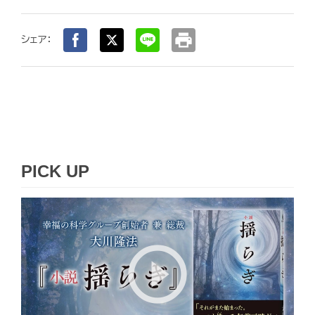
print
シェア：
PICK UP