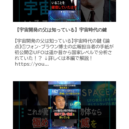
【宇宙開発の父は知っている】宇宙時代の鍵
【宇宙開発の父は知っている】宇宙時代の鍵 《論
点》①フォン・ブラウン博士の広報担当者の手紙が
初公開②UFOは遥か昔から国家レベルで分析さ
れていた！？ ↓詳しくは本編で解説！
https://you...