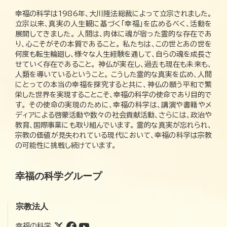
幸福の科学は1986年、大川隆法総裁によって立宗されました。
立宗以来、真実の人生観に基づく「幸福」を広めるべく、活動を
展開してきました。 人間は、肉体に魂が宿った霊的な存在であ
り、心こそがその本質であること。 私たちは、この世とあの世を
何度も転生輪廻し、様々な人生経験を通して、自らの魂を成長さ
せていく存在であること。 神仏が実在し、過去も現在も未来も、
人類を導いているということ。 こうした霊的な真実を広め、人間
にとっての本当の幸福を探究すると共に、神仏の願う平和で繁
栄した世界を実現することこそ、幸福の科学の使命であり目的で
す。 その使命の実現のために、幸福の科学は、講演や書籍やメ
ディアによる啓蒙活動や数々の社会貢献活動、さらには、政治や
教育、国際事業にも取り組んでいます。 霊的な真実が忘れられ、
宗教の価値が見失われている現代において、幸福の科学は宗教
の可能性に挑戦し続けています。
幸福の科学グループ
宗教法人
幸福の科学