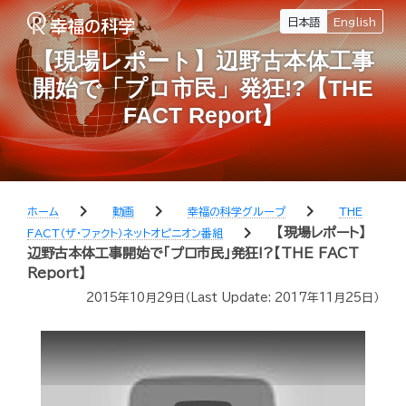
日本語
English
【現場レポート】辺野古本体工事
開始で「プロ市民」発狂!?【THE
FACT Report】
chevron_right
chevron_right
chevron_right
ホーム
動画
幸福の科学グループ
THE
chevron_right
【現場レポート】
FACT（ザ・ファクト）ネットオピニオン番組
辺野古本体工事開始で「プロ市民」発狂!?【THE FACT
Report】
2015年10月29日
（Last Update:
2017年11月25日
）