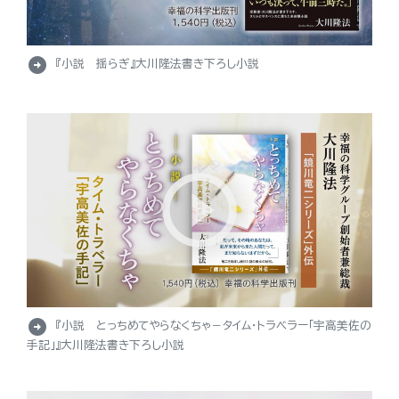
arrow_circle_right
『小説 揺らぎ』大川隆法書き下ろし小説
arrow_circle_right
『小説 とっちめてやらなくちゃ－タイム・トラベラー「宇高美佐の
手記」』大川隆法書き下ろし小説