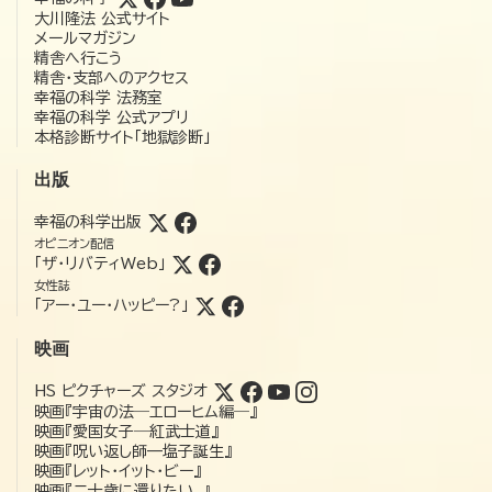
大川隆法 公式サイト
メールマガジン
精舎へ行こう
精舎・支部へのアクセス
幸福の科学 法務室
幸福の科学 公式アプリ
本格診断サイト「地獄診断」
出版
幸福の科学出版
オピニオン配信
「ザ・リバティWeb」
女性誌
「アー・ユー・ハッピー?」
映画
HS ピクチャーズ スタジオ
映画『宇宙の法―エローヒム編―』
映画『愛国女子―紅武士道』
映画『呪い返し師—塩子誕生』
映画『レット・イット・ビー』
映画『二十歳に還りたい。』