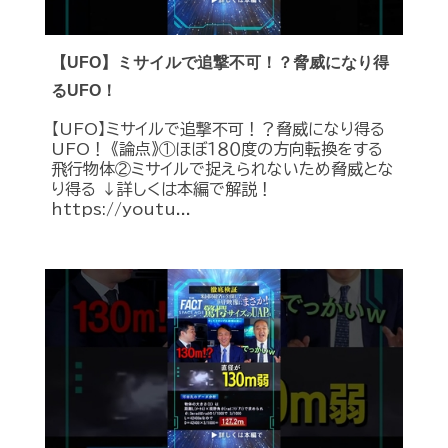
【UFO】ミサイルで追撃不可！？脅威になり得
るUFO！
【UFO】ミサイルで追撃不可！？脅威になり得る
UFO！ 《論点》①ほぼ１８０度の方向転換をする
飛行物体②ミサイルで捉えられないため脅威とな
り得る ↓詳しくは本編で解説！
https://youtu...