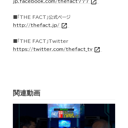
open_in_new
jp.facebook.com/thefact777
■「THE FACT」公式ページ
open_in_new
http://thefact.jp/
■「THE FACT」Twitter
open_in_new
https://twitter.com/thefact_tv
関連動画