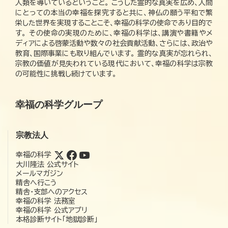
人類を導いているということ。 こうした霊的な真実を広め、人間
にとっての本当の幸福を探究すると共に、神仏の願う平和で繁
栄した世界を実現することこそ、幸福の科学の使命であり目的で
す。 その使命の実現のために、幸福の科学は、講演や書籍やメ
ディアによる啓蒙活動や数々の社会貢献活動、さらには、政治や
教育、国際事業にも取り組んでいます。 霊的な真実が忘れられ、
宗教の価値が見失われている現代において、幸福の科学は宗教
の可能性に挑戦し続けています。
幸福の科学グループ
宗教法人
幸福の科学
大川隆法 公式サイト
メールマガジン
精舎へ行こう
精舎・支部へのアクセス
幸福の科学 法務室
幸福の科学 公式アプリ
本格診断サイト「地獄診断」