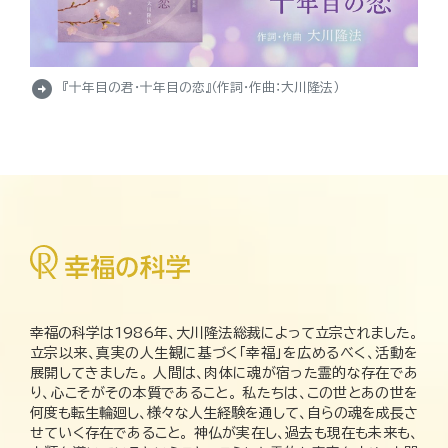
arrow_circle_right
『十年目の君・十年目の恋』（作詞・作曲：大川隆法）
幸福の科学は1986年、大川隆法総裁によって立宗されました。
立宗以来、真実の人生観に基づく「幸福」を広めるべく、活動を
展開してきました。 人間は、肉体に魂が宿った霊的な存在であ
り、心こそがその本質であること。 私たちは、この世とあの世を
何度も転生輪廻し、様々な人生経験を通して、自らの魂を成長さ
せていく存在であること。 神仏が実在し、過去も現在も未来も、