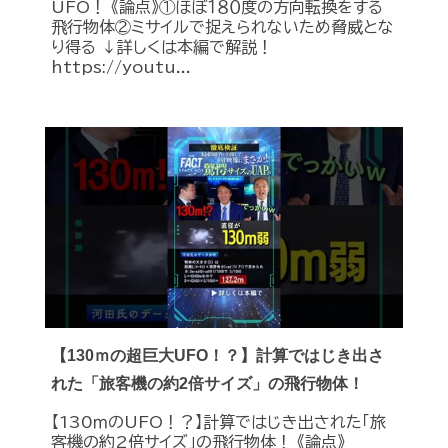
UFO！ 《論点》①ほぼ１８０度の方向転換をする
飛行物体②ミサイルで捉えられないため脅威とな
り得る ↓詳しくは本編で解説！
https://youtu...
【130ｍの超巨大UFO！？】計算ではじき出さ
れた「旅客機の約2倍サイズ」の飛行物体！
【130ｍのUFO！？】計算ではじき出された「旅
客機の約2倍サイズ」の飛行物体！ 《論点》