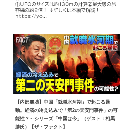
①UFOのサイズは約130ｍの計算②最大級の旅
客機の約2倍！ ↓詳しくは本編で解説！
https://yo...
【内部崩壊】中国「就職氷河期」で起こる暴
動。経済の冷え込みで「第2の天安門事件」の可
能性？～シリーズ「中国は今」（ゲスト：相馬
勝氏）【ザ・ファクト】