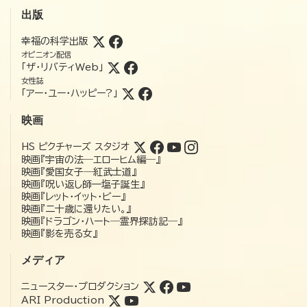
出版
幸福の科学出版
オピニオン配信
「ザ・リバティWeb」
女性誌
「アー・ユー・ハッピー?」
映画
HS ピクチャーズ スタジオ
映画『宇宙の法―エローヒム編―』
映画『愛国女子―紅武士道』
映画『呪い返し師—塩子誕生』
映画『レット・イット・ビー』
映画『二十歳に還りたい。』
映画『ドラゴン・ハート―霊界探訪記―』
映画『影を売る女』
メディア
ニュースター・プロダクション
ARI Production