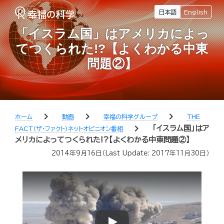
日本語
English
「イスラム国」はアメリカによっ
てつくられた!?【よくわかる中東
問題②】
chevron_right
chevron_right
chevron_right
ホーム
動画
幸福の科学グループ
THE
chevron_right
「イスラム国」はア
FACT（ザ・ファクト）ネットオピニオン番組
メリカによってつくられた!?【よくわかる中東問題②】
2014年9月16日
（Last Update:
2017年11月30日
）