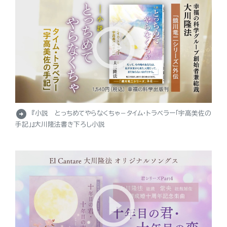
arrow_circle_right
『小説 とっちめてやらなくちゃ－タイム・トラベラー「宇高美佐の
手記」』大川隆法書き下ろし小説