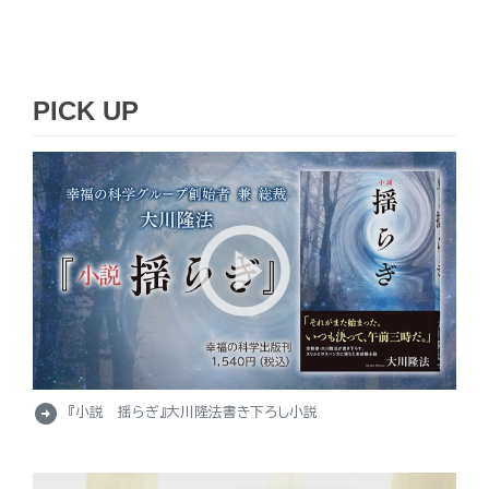
PICK UP
arrow_circle_right
『小説 揺らぎ』大川隆法書き下ろし小説