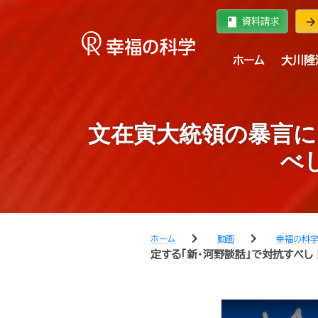
book
arrow_forward
資料請求
ホーム
大川隆
文在寅大統領の暴言に
べ
chevron_right
chevron_right
ホーム
動画
幸福の科
定する「新・河野談話」で対抗すべし！【