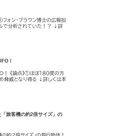
①フォン・ブラウン博士の広報担
ルで分析されていた！？ ↓詳
FO！
O！ 《論点》①ほぼ１８０度の方
め脅威となり得る ↓詳しくは本
た「旅客機の約2倍サイズ」の
機の約2倍サイズ」の飛行物体！