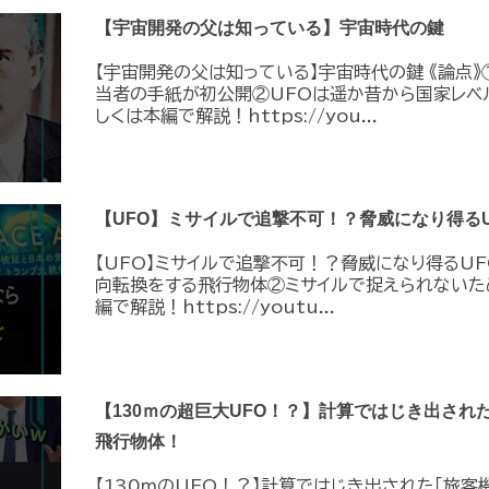
【宇宙開発の父は知っている】宇宙時代の鍵
【宇宙開発の父は知っている】宇宙時代の鍵 《論点》
当者の手紙が初公開②UFOは遥か昔から国家レベ
しくは本編で解説！https://you...
【UFO】ミサイルで追撃不可！？脅威になり得るU
【UFO】ミサイルで追撃不可！？脅威になり得るUF
向転換をする飛行物体②ミサイルで捉えられないた
編で解説！https://youtu...
【130ｍの超巨大UFO！？】計算ではじき出され
飛行物体！
【130ｍのUFO！？】計算ではじき出された「旅客