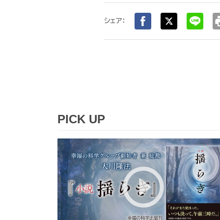
pr
シェア：
PICK UP