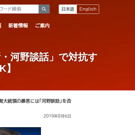
search
日本語
English
道
新着情報
ご案内
新・河野談話」で対抗す
K】
寅大統領の暴言には「河野談話」を否
2019年8月6日