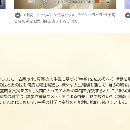
arrow_circle_right
arrow_circle_r
『小説 とっちめてやらなくちゃ－タイム・トラベラー「宇高
美佐の手記」』大川隆法書き下ろし小説
れました。 立宗以来、真実の人生観に基づく「幸福」を広めるべく、活動を
この世とあの世を何度も転生輪廻し、様々な人生経験を通して、自らの魂を
た霊的な真実を広め、人間にとっての本当の幸福を探究すると共に、神仏
、幸福の科学は、講演や書籍やメディアによる啓蒙活動や数々の社会貢献活
れている現代において、幸福の科学は宗教の可能性に挑戦し続けています。