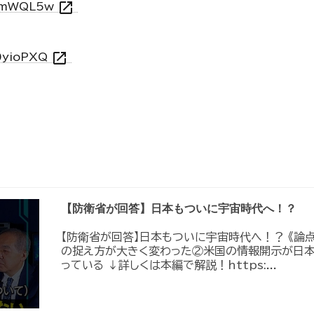
open_in_new
3YmWQL5w
open_in_new
0yioPXQ
【防衛省が回答】日本もついに宇宙時代へ！？
【防衛省が回答】日本もついに宇宙時代へ！？ 《論
の捉え方が大きく変わった②米国の情報開示が日
っている ↓詳しくは本編で解説！https:...