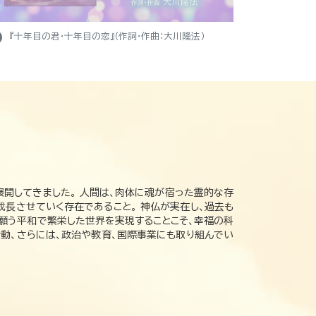
ight
『十年目の君・十年目の恋』（作詞・作曲：大川隆法）
展開してきました。 人間は、肉体に魂が宿った霊的な存
成長させていく存在であること。 神仏が実在し、過去も
の願う平和で繁栄した世界を実現することこそ、幸福の科
動、さらには、政治や教育、国際事業にも取り組んでい