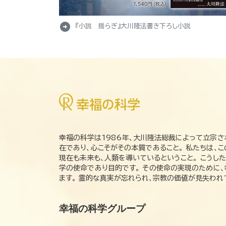
arrow_circle_right
『小説 揺らぎ』大川隆法書き下ろし小説
幸福の科学は1986年、大川隆法総裁によって立宗さ
在であり、心こそがその本質であること。 私たちは、
現在も未来も、人類を導いているということ。 こうし
学の使命であり目的です。 その使命の実現のために
ます。 霊的な真実が忘れられ、宗教の価値が見失わ
幸福の科学グループ