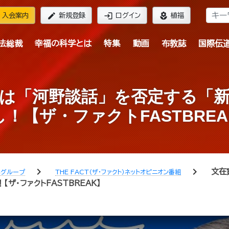
edit
login
local_florist
入会案内
新規登録
ログイン
植福
法総裁
幸福の科学とは
特集
動画
布教誌
国際伝
は「河野談話」を否定する「
し！【ザ・ファクトFASTBREA
chevron_right
chevron_right
文在
学グループ
THE FACT（ザ・ファクト）ネットオピニオン番組
ザ・ファクトFASTBREAK】