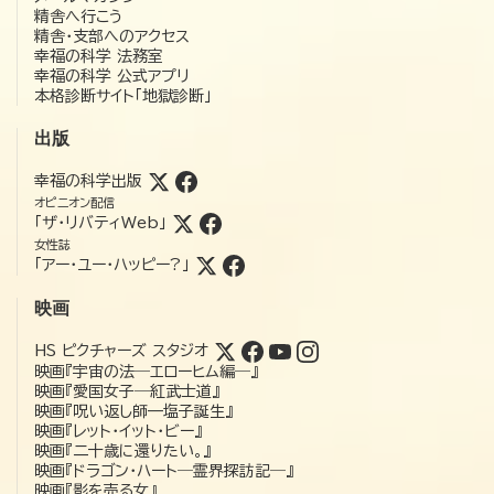
精舎へ行こう
精舎・支部へのアクセス
幸福の科学 法務室
幸福の科学 公式アプリ
本格診断サイト「地獄診断」
出版
幸福の科学出版
オピニオン配信
「ザ・リバティWeb」
女性誌
「アー・ユー・ハッピー?」
映画
HS ピクチャーズ スタジオ
映画『宇宙の法―エローヒム編―』
映画『愛国女子―紅武士道』
映画『呪い返し師—塩子誕生』
映画『レット・イット・ビー』
映画『二十歳に還りたい。』
映画『ドラゴン・ハート―霊界探訪記―』
映画『影を売る女』