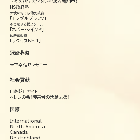
幸福の科学大学(仮称/現在構想中)
HS政経塾
天使を育てる幼児教育
「エンゼルプランV」
不登校児支援スクール
「ネバー・マインド」
仏法真理塾
「サクセスNo.1」
冠婚葬祭
来世幸福セレモニー
社会貢献
自殺防止サイト
ヘレンの会（障害者の活動支援）
国際
International
North America
Canada
Deutschland