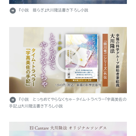
arrow_circle_right
『小説 揺らぎ』大川隆法書き下ろし小説
arrow_circle_right
『小説 とっちめてやらなくちゃ－タイム・トラベラー「宇高美佐の
手記」』大川隆法書き下ろし小説