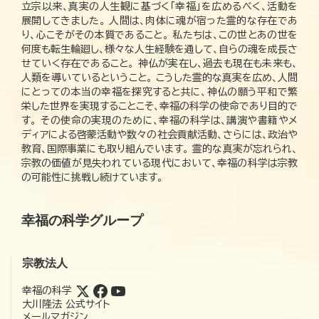
立宗以来、真実の人生観に基づく「幸福」を広めるべく、活動を
展開してきました。 人間は、肉体に魂が宿った霊的な存在であ
り、心こそがその本質であること。 私たちは、この世とあの世を
何度も転生輪廻し、様々な人生経験を通して、自らの魂を成長さ
せていく存在であること。 神仏が実在し、過去も現在も未来も、
人類を導いているということ。 こうした霊的な真実を広め、人間
にとっての本当の幸福を探究すると共に、神仏の願う平和で繁
栄した世界を実現することこそ、幸福の科学の使命であり目的で
す。 その使命の実現のために、幸福の科学は、講演や書籍やメ
ディアによる啓蒙活動や数々の社会貢献活動、さらには、政治や
教育、国際事業にも取り組んでいます。 霊的な真実が忘れられ、
宗教の価値が見失われている現代において、幸福の科学は宗教
の可能性に挑戦し続けています。
幸福の科学グループ
宗教法人
幸福の科学
大川隆法 公式サイト
メールマガジン