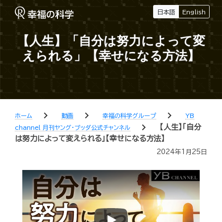
日本語
English
【人生】「自分は努力によって変
えられる」【幸せになる方法】
chevron_right
chevron_right
chevron_right
ホーム
動画
幸福の科学グループ
YB
chevron_right
【人生】「自分
channel 月刊ヤング・ブッダ公式チャンネル
は努力によって変えられる」【幸せになる方法】
2024年1月25日