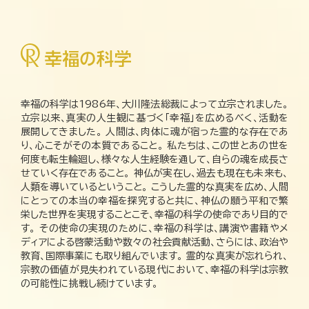
幸福の科学は1986年、大川隆法総裁によって立宗されました。
立宗以来、真実の人生観に基づく「幸福」を広めるべく、活動を
展開してきました。 人間は、肉体に魂が宿った霊的な存在であ
り、心こそがその本質であること。 私たちは、この世とあの世を
何度も転生輪廻し、様々な人生経験を通して、自らの魂を成長さ
せていく存在であること。 神仏が実在し、過去も現在も未来も、
人類を導いているということ。 こうした霊的な真実を広め、人間
にとっての本当の幸福を探究すると共に、神仏の願う平和で繁
栄した世界を実現することこそ、幸福の科学の使命であり目的で
す。 その使命の実現のために、幸福の科学は、講演や書籍やメ
ディアによる啓蒙活動や数々の社会貢献活動、さらには、政治や
教育、国際事業にも取り組んでいます。 霊的な真実が忘れられ、
宗教の価値が見失われている現代において、幸福の科学は宗教
の可能性に挑戦し続けています。