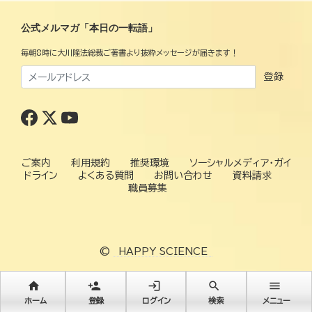
公式メルマガ「本日の一転語」
毎朝8時に大川隆法総裁ご著書より抜粋メッセージが届きます！
登録
ご案内
利用規約
推奨環境
ソーシャルメディア・ガイ
ドライン
よくある質問
お問い合わせ
資料請求
職員募集
©
HAPPY SCIENCE
home
person_add
login
search
menu
ホーム
登録
ログイン
検索
メニュー