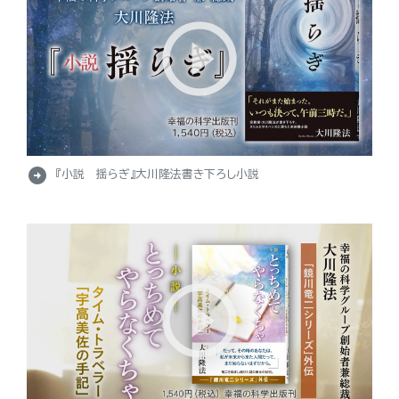
arrow_circle_right
『小説 揺らぎ』大川隆法書き下ろし小説