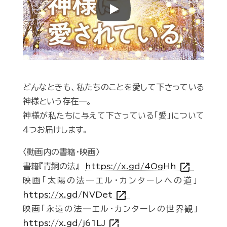
Play
どんなときも、私たちのことを愛して下さっている
神様という存在―。
神様が私たちに与えて下さっている「愛」について
４つお届けします。
〈動画内の書籍・映画〉
open_in_new
書籍『青銅の法』
https://x.gd/4OgHh
映画「太陽の法―エル・カンターレへの道」
open_in_new
https://x.gd/NVDet
映画「永遠の法―エル・カンターレの世界観」
open_in_new
https://x.gd/j61LJ