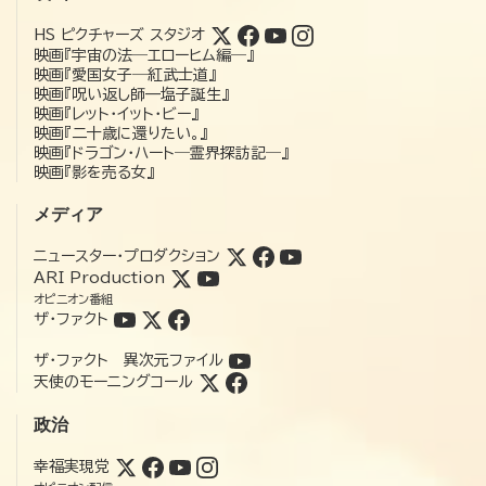
HS ピクチャーズ スタジオ
映画『宇宙の法―エローヒム編―』
映画『愛国女子―紅武士道』
映画『呪い返し師—塩子誕生』
映画『レット・イット・ビー』
映画『二十歳に還りたい。』
映画『ドラゴン・ハート―霊界探訪記―』
映画『影を売る女』
メディア
ニュースター・プロダクション
ARI Production
オピニオン番組
ザ・ファクト
ザ・ファクト 異次元ファイル
天使のモーニングコール
政治
幸福実現党