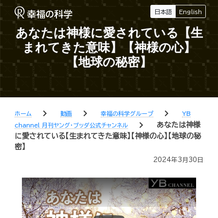
日本語
English
あなたは神様に愛されている【生
まれてきた意味】【神様の心】
【地球の秘密】
chevron_right
chevron_right
chevron_right
ホーム
動画
幸福の科学グループ
YB
chevron_right
あなたは神様
channel 月刊ヤング・ブッダ公式チャンネル
に愛されている【生まれてきた意味】【神様の心】【地球の秘
密】
2024年3月30日