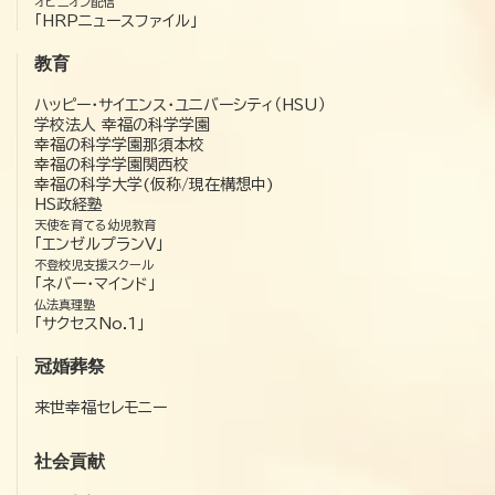
オピニオン配信
「HRPニュースファイル」
教育
ハッピー・サイエンス・ユニバーシティ（HSU）
学校法人 幸福の科学学園
幸福の科学学園那須本校
幸福の科学学園関西校
幸福の科学大学(仮称/現在構想中)
HS政経塾
天使を育てる幼児教育
「エンゼルプランV」
不登校児支援スクール
「ネバー・マインド」
仏法真理塾
「サクセスNo.1」
冠婚葬祭
来世幸福セレモニー
社会貢献