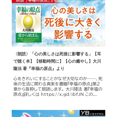
〈朗読〉「心の美しさは死後に影響する」【耳
で聴く本】【移動時間に】【心の癒やし】大川
隆法 著『幸福の原点』より
心をきれいにすることがなぜ大切なのか――、死
後の生活に関わる真実を書籍『幸福の原点』第２
章から抜粋して朗読します。 大川隆法 著『幸福の
原点』詳しくは https://x.gd/ibfJN この...