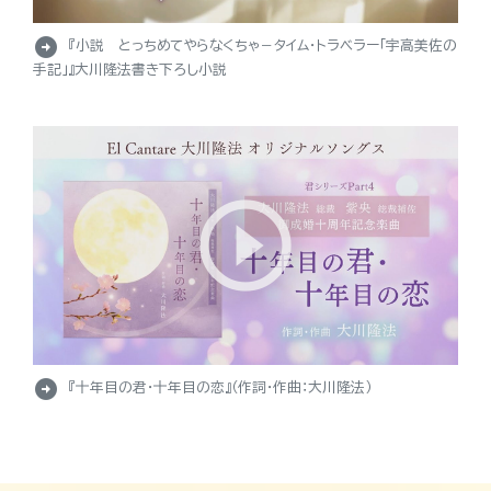
arrow_circle_right
『小説 とっちめてやらなくちゃ－タイム・トラベラー「宇高美佐の
手記」』大川隆法書き下ろし小説
arrow_circle_right
『十年目の君・十年目の恋』（作詞・作曲：大川隆法）