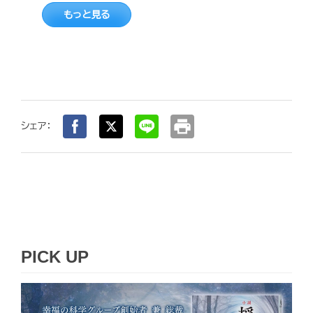
もっと見る
print
シェア：
PICK UP