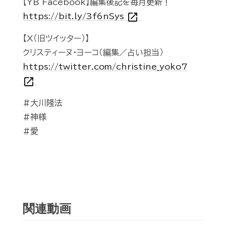
【YB Facebook】編集後記を毎月更新！
open_in_new
https://bit.ly/3f6nSys
【X（旧ツイッター）】
クリスティーヌ・ヨーコ（編集／占い担当）
https://twitter.com/christine_yoko7
open_in_new
#大川隆法
#神様
#愛
関連動画