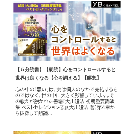
【５分読書】【朗読】心をコントロールすると
世界は良くなる【心を調える】【瞑想】
心の中の「思い」は、実は個人のなかで完結するも
のではなく、世の中に大きく影響しています。そ
の教えが説かれた書籍『大川隆法 初期重要講演
集 ベストセレクション②』（大川隆法 著）第４章か
ら抜粋して朗読...