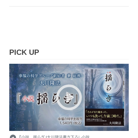
PICK UP
arrow_circle_right
『小説 揺らぎ』大川隆法書き下ろし小説