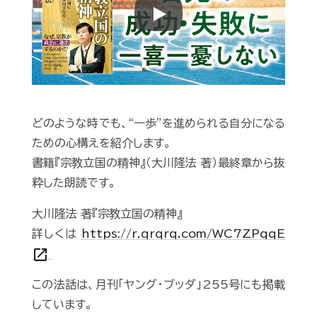
Play
どのような時でも、“一歩”を進められる自分になる
ための心構えを紹介します。
書籍『宗教立国の精神』（大川隆法 著）最終章から抜
粋した朗読です。
大川隆法 著『宗教立国の精神』
詳しくは
https://r.qrqrq.com/WC7ZPqqE
open_in_new
この法話は、月刊「ヤング・ブッダ」255号にも掲載
しています。