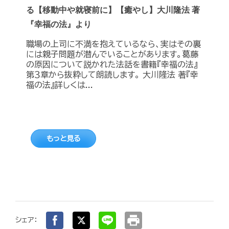
る【移動中や就寝前に】【癒やし】大川隆法 著
『幸福の法』より
職場の上司に不満を抱えているなら、実はその裏
には親子問題が潜んでいることがあります。葛藤
の原因について説かれた法話を書籍『幸福の法』
第３章から抜粋して朗読します。 大川隆法 著『幸
福の法』詳しくは...
もっと見る
print
シェア：