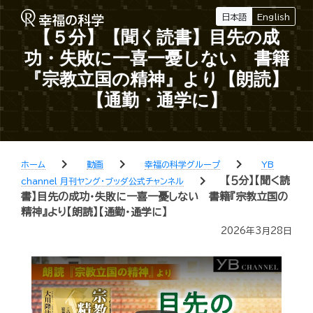
日本語
English
【５分】【聞く読書】目先の成
功・失敗に一喜一憂しない 書籍
『宗教立国の精神』より【朗読】
【通勤・通学に】
chevron_right
chevron_right
chevron_right
ホーム
動画
幸福の科学グループ
YB
chevron_right
【５分】【聞く読
channel 月刊ヤング・ブッダ公式チャンネル
書】目先の成功・失敗に一喜一憂しない 書籍『宗教立国の
精神』より【朗読】【通勤・通学に】
2026年3月28日