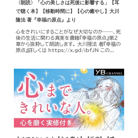
〈朗読〉「心の美しさは死後に影響する」【耳
で聴く本】【移動時間に】【心の癒やし】大川
隆法 著『幸福の原点』より
心をきれいにすることがなぜ大切なのか――、死
後の生活に関わる真実を書籍『幸福の原点』第２
章から抜粋して朗読します。 大川隆法 著『幸福の
原点』詳しくは https://x.gd/ibfJN この...