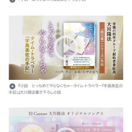
arrow_circle_right
『小説 とっちめてやらなくちゃ－タイム・トラベラー「宇高美佐の
手記」』大川隆法書き下ろし小説