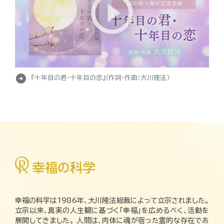
arrow_circle_right
『十年目の君・十年目の恋』（作詞・作曲：大川隆法）
幸福の科学は1986年、大川隆法総裁によって立宗されました。
立宗以来、真実の人生観に基づく「幸福」を広めるべく、活動を
展開してきました。 人間は、肉体に魂が宿った霊的な存在であ