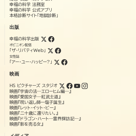
幸福の科学 法務室
幸福の科学 公式アプリ
本格診断サイト「地獄診断」
出版
幸福の科学出版
オピニオン配信
「ザ・リバティWeb」
女性誌
「アー・ユー・ハッピー?」
映画
HS ピクチャーズ スタジオ
映画『宇宙の法―エローヒム編―』
映画『愛国女子―紅武士道』
映画『呪い返し師—塩子誕生』
映画『レット・イット・ビー』
映画『二十歳に還りたい。』
映画『ドラゴン・ハート―霊界探訪記―』
映画『影を売る女』
メディア