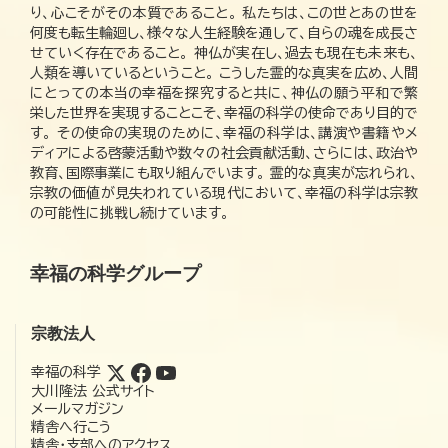
り、心こそがその本質であること。 私たちは、この世とあの世を
何度も転生輪廻し、様々な人生経験を通して、自らの魂を成長さ
せていく存在であること。 神仏が実在し、過去も現在も未来も、
人類を導いているということ。 こうした霊的な真実を広め、人間
にとっての本当の幸福を探究すると共に、神仏の願う平和で繁
栄した世界を実現することこそ、幸福の科学の使命であり目的で
す。 その使命の実現のために、幸福の科学は、講演や書籍やメ
ディアによる啓蒙活動や数々の社会貢献活動、さらには、政治や
教育、国際事業にも取り組んでいます。 霊的な真実が忘れられ、
宗教の価値が見失われている現代において、幸福の科学は宗教
の可能性に挑戦し続けています。
幸福の科学グループ
宗教法人
幸福の科学
大川隆法 公式サイト
メールマガジン
精舎へ行こう
精舎・支部へのアクセス