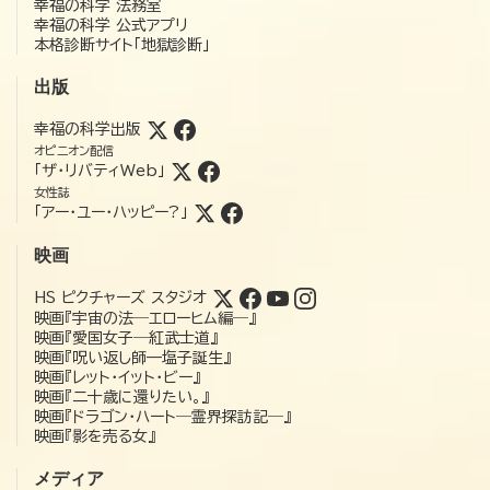
幸福の科学 法務室
幸福の科学 公式アプリ
本格診断サイト「地獄診断」
出版
幸福の科学出版
オピニオン配信
「ザ・リバティWeb」
女性誌
「アー・ユー・ハッピー?」
映画
HS ピクチャーズ スタジオ
映画『宇宙の法―エローヒム編―』
映画『愛国女子―紅武士道』
映画『呪い返し師—塩子誕生』
映画『レット・イット・ビー』
映画『二十歳に還りたい。』
映画『ドラゴン・ハート―霊界探訪記―』
映画『影を売る女』
メディア