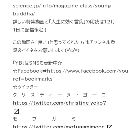
science.jp/info/magazine-class/young-
buddha/
詳しい特集動画と「人生に効く言葉」の朗読は12月
１日に配信予定！
この動画を「良い」と思ってくれた方はチャンネル登
録＆イイネをお願いします(*'ω'*)
「YB」はSNSも更新中☆
☆Facebook➡https://www.facebook.com/you
ref=bookmarks
☆ツイッター
クリスティーヌ・ヨーコ
https://twitter.com/christine_yoko7
open_in_new
モフガミ
open_in_new
https://twitter.com/mofugamimoon