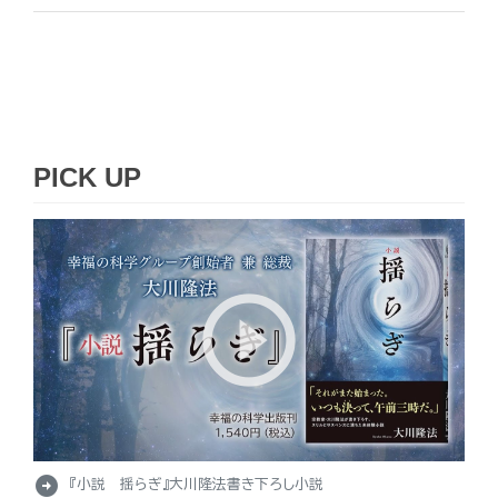
PICK UP
arrow_circle_right
『小説 揺らぎ』大川隆法書き下ろし小説