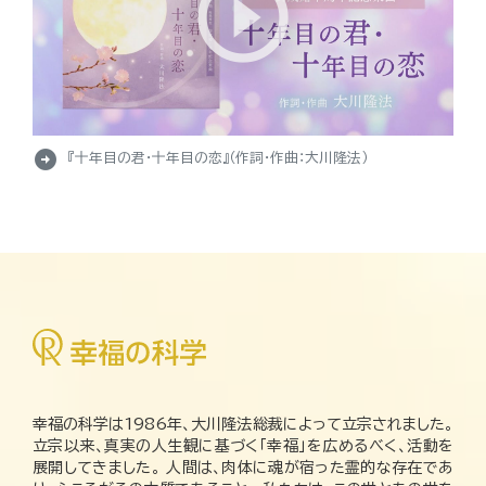
arrow_circle_right
『十年目の君・十年目の恋』（作詞・作曲：大川隆法）
幸福の科学は1986年、大川隆法総裁によって立宗されました。
立宗以来、真実の人生観に基づく「幸福」を広めるべく、活動を
展開してきました。 人間は、肉体に魂が宿った霊的な存在であ