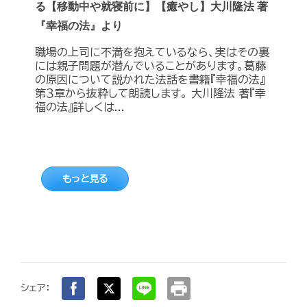
る【移動中や就寝前に】【癒やし】大川隆法 著
『幸福の法』より
職場の上司に不満を抱えているなら、実はその裏
には親子問題が潜んでいることがあります。葛藤
の原因について説かれた法話を書籍『幸福の法』
第３章から抜粋して朗読します。 大川隆法 著『幸
福の法』詳しくは...
もっと見る
print
シェア：