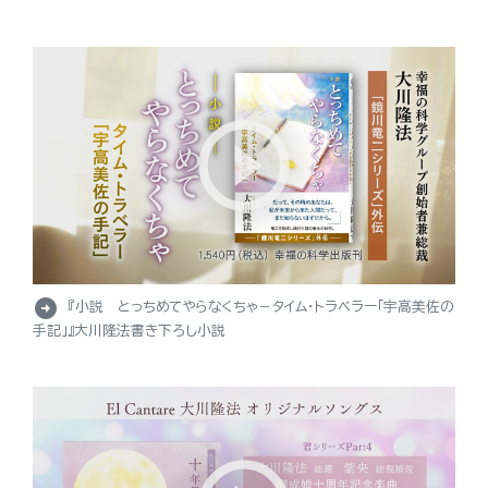
arrow_circle_right
『小説 とっちめてやらなくちゃ－タイム・トラベラー「宇高美佐の
手記」』大川隆法書き下ろし小説