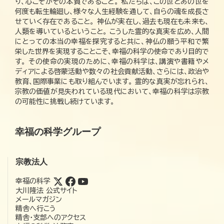
り、心こそがその本質であること。 私たちは、この世とあの世を
何度も転生輪廻し、様々な人生経験を通して、自らの魂を成長さ
せていく存在であること。 神仏が実在し、過去も現在も未来も、
人類を導いているということ。 こうした霊的な真実を広め、人間
にとっての本当の幸福を探究すると共に、神仏の願う平和で繁
栄した世界を実現することこそ、幸福の科学の使命であり目的で
す。 その使命の実現のために、幸福の科学は、講演や書籍やメ
ディアによる啓蒙活動や数々の社会貢献活動、さらには、政治や
教育、国際事業にも取り組んでいます。 霊的な真実が忘れられ、
宗教の価値が見失われている現代において、幸福の科学は宗教
の可能性に挑戦し続けています。
幸福の科学グループ
宗教法人
幸福の科学
大川隆法 公式サイト
メールマガジン
精舎へ行こう
精舎・支部へのアクセス