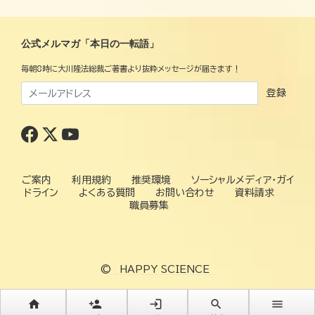
公式メルマガ「本日の一転語」
毎朝8時に大川隆法総裁ご著書より抜粋メッセージが届きます！
登録
ご案内
利用規約
推奨環境
ソーシャルメディア・ガイ
ドライン
よくある質問
お問い合わせ
資料請求
職員募集
©
HAPPY SCIENCE
home
person_add
login
search
menu