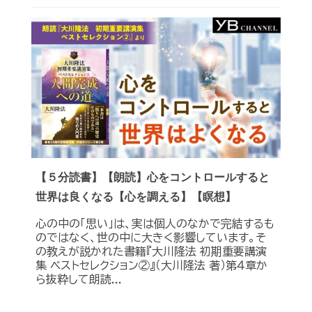
【５分読書】【朗読】心をコントロールすると
世界は良くなる【心を調える】【瞑想】
心の中の「思い」は、実は個人のなかで完結するも
のではなく、世の中に大きく影響しています。そ
の教えが説かれた書籍『大川隆法 初期重要講演
集 ベストセレクション②』（大川隆法 著）第４章か
ら抜粋して朗読...