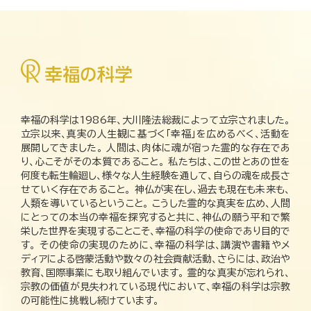
幸福の科学は1986年、大川隆法総裁によって立宗されました。
立宗以来、真実の人生観に基づく「幸福」を広めるべく、活動を
展開してきました。 人間は、肉体に魂が宿った霊的な存在であ
り、心こそがその本質であること。 私たちは、この世とあの世を
何度も転生輪廻し、様々な人生経験を通して、自らの魂を成長さ
せていく存在であること。 神仏が実在し、過去も現在も未来も、
人類を導いているということ。 こうした霊的な真実を広め、人間
にとっての本当の幸福を探究すると共に、神仏の願う平和で繁
栄した世界を実現することこそ、幸福の科学の使命であり目的で
す。 その使命の実現のために、幸福の科学は、講演や書籍やメ
ディアによる啓蒙活動や数々の社会貢献活動、さらには、政治や
教育、国際事業にも取り組んでいます。 霊的な真実が忘れられ、
宗教の価値が見失われている現代において、幸福の科学は宗教
の可能性に挑戦し続けています。