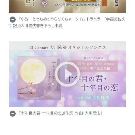
arrow_circle_right
『小説 とっちめてやらなくちゃ－タイム・トラベラー「宇高美佐の
手記」』大川隆法書き下ろし小説
arrow_circle_right
『十年目の君・十年目の恋』（作詞・作曲：大川隆法）