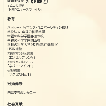
幸福実現党
オピニオン配信
「HRPニュースファイル」
教育
ハッピー・サイエンス・ユニバーシティ（HSU）
学校法人 幸福の科学学園
幸福の科学学園那須本校
幸福の科学学園関西校
幸福の科学大学(仮称/現在構想中)
HS政経塾
天使を育てる幼児教育
「エンゼルプランV」
不登校児支援スクール
「ネバー・マインド」
仏法真理塾
「サクセスNo.1」
冠婚葬祭
来世幸福セレモニー
社会貢献