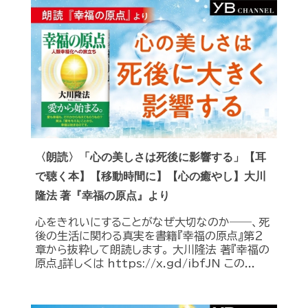
〈朗読〉「心の美しさは死後に影響する」【耳
で聴く本】【移動時間に】【心の癒やし】大川
隆法 著『幸福の原点』より
心をきれいにすることがなぜ大切なのか――、死
後の生活に関わる真実を書籍『幸福の原点』第２
章から抜粋して朗読します。 大川隆法 著『幸福の
原点』詳しくは https://x.gd/ibfJN この...