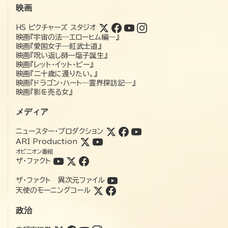
映画
HS ピクチャーズ スタジオ
映画『宇宙の法―エローヒム編―』
映画『愛国女子―紅武士道』
映画『呪い返し師—塩子誕生』
映画『レット・イット・ビー』
映画『二十歳に還りたい。』
映画『ドラゴン・ハート―霊界探訪記―』
映画『影を売る女』
メディア
ニュースター・プロダクション
ARI Production
オピニオン番組
ザ・ファクト
ザ・ファクト 異次元ファイル
天使のモーニングコール
政治