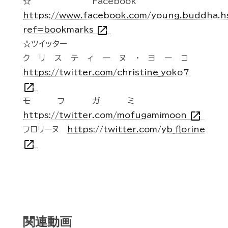
☆Facebook
https://www.facebook.com/young.buddha.h
open_in_new
ref=bookmarks
☆ツイッター
クリスティーヌ・ヨーコ
https://twitter.com/christine_yoko7
open_in_new
モフガミ
open_in_new
https://twitter.com/mofugamimoon
フロリーヌ
https://twitter.com/yb_florine
open_in_new
関連動画