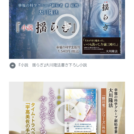
arrow_circle_right
『小説 揺らぎ』大川隆法書き下ろし小説