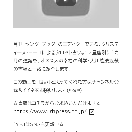
Play
月刊「ヤング・ブッダ」のエディターである、クリステ
ィーヌ・ヨーコによるタロット占い。12星座別に１カ
月の運勢を、オススメの幸福の科学・大川隆法総裁
の書籍と一緒に紹介します。
この動画を「良い」と思ってくれた方はチャンネル登
録＆イイネをお願いします(*'ω'*)
☆書籍はコチラからお求めいただけます☆
open_in_new
https://www.irhpress.co.jp/
「YB」はSNSも更新中☆