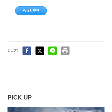
もっと見る
print
シェア：
PICK UP