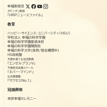
幸福実現党
オピニオン配信
「HRPニュースファイル」
教育
ハッピー・サイエンス・ユニバーシティ（HSU）
学校法人 幸福の科学学園
幸福の科学学園那須本校
幸福の科学学園関西校
幸福の科学大学(仮称/現在構想中)
HS政経塾
天使を育てる幼児教育
「エンゼルプランV」
不登校児支援スクール
「ネバー・マインド」
仏法真理塾
「サクセスNo.1」
冠婚葬祭
来世幸福セレモニー