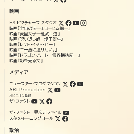
映画
HS ピクチャーズ スタジオ
映画『宇宙の法―エローヒム編―』
映画『愛国女子―紅武士道』
映画『呪い返し師—塩子誕生』
映画『レット・イット・ビー』
映画『二十歳に還りたい。』
映画『ドラゴン・ハート―霊界探訪記―』
映画『影を売る女』
メディア
ニュースター・プロダクション
ARI Production
オピニオン番組
ザ・ファクト
ザ・ファクト 異次元ファイル
天使のモーニングコール
政治