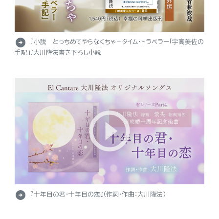
arrow_circle_right
『小説 とっちめてやらなくちゃ－タイム・トラベラー「宇高美佐の
手記」』大川隆法書き下ろし小説
arrow_circle_right
『十年目の君・十年目の恋』（作詞・作曲：大川隆法）