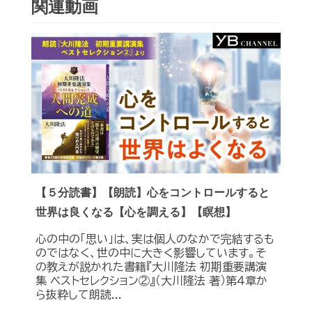
関連動画
【５分読書】【朗読】心をコントロールすると
世界は良くなる【心を調える】【瞑想】
心の中の「思い」は、実は個人のなかで完結するも
のではなく、世の中に大きく影響しています。そ
の教えが説かれた書籍『大川隆法 初期重要講演
集 ベストセレクション②』（大川隆法 著）第４章か
ら抜粋して朗読...