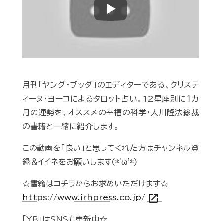
Play
月刊「ヤング・ブッダ」のエディターである、クリステ
ィーヌ・ヨーコによるタロット占い。12星座別に１カ
月の運勢を、オススメの幸福の科学・大川隆法総裁
の書籍と一緒に紹介します。
この動画を「良い」と思ってくれた方はチャンネル登
録＆イイネをお願いします(*'ω'*)
☆書籍はコチラからお求めいただけます☆
open_in_new
https://www.irhpress.co.jp/
「YB」はSNSも更新中☆