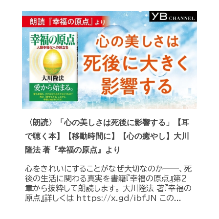
〈朗読〉「心の美しさは死後に影響する」【耳
で聴く本】【移動時間に】【心の癒やし】大川
隆法 著『幸福の原点』より
心をきれいにすることがなぜ大切なのか――、死
後の生活に関わる真実を書籍『幸福の原点』第２
章から抜粋して朗読します。 大川隆法 著『幸福の
原点』詳しくは https://x.gd/ibfJN この...