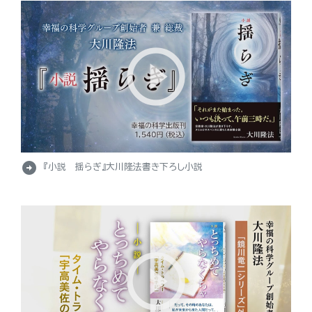
arrow_circle_right
『小説 揺らぎ』大川隆法書き下ろし小説