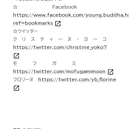
☆Facebook
https://www.facebook.com/young.buddha.h
open_in_new
ref=bookmarks
☆ツイッター
クリスティーヌ・ヨーコ
https://twitter.com/christine_yoko7
open_in_new
モフガミ
open_in_new
https://twitter.com/mofugamimoon
フロリーヌ
https://twitter.com/yb_florine
open_in_new