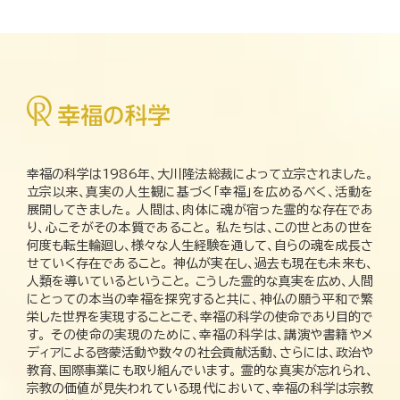
幸福の科学は1986年、大川隆法総裁によって立宗されました。
立宗以来、真実の人生観に基づく「幸福」を広めるべく、活動を
展開してきました。 人間は、肉体に魂が宿った霊的な存在であ
り、心こそがその本質であること。 私たちは、この世とあの世を
何度も転生輪廻し、様々な人生経験を通して、自らの魂を成長さ
せていく存在であること。 神仏が実在し、過去も現在も未来も、
人類を導いているということ。 こうした霊的な真実を広め、人間
にとっての本当の幸福を探究すると共に、神仏の願う平和で繁
栄した世界を実現することこそ、幸福の科学の使命であり目的で
す。 その使命の実現のために、幸福の科学は、講演や書籍やメ
ディアによる啓蒙活動や数々の社会貢献活動、さらには、政治や
教育、国際事業にも取り組んでいます。 霊的な真実が忘れられ、
宗教の価値が見失われている現代において、幸福の科学は宗教