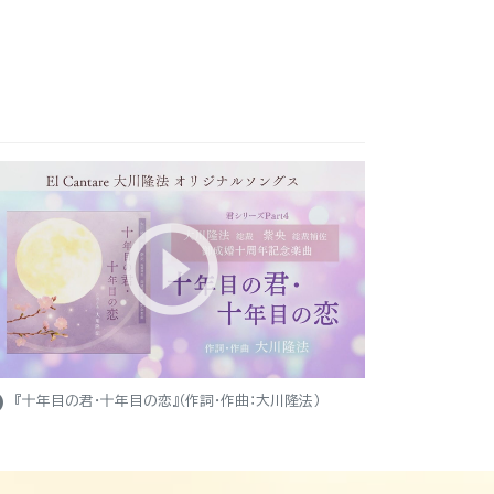
ight
『十年目の君・十年目の恋』（作詞・作曲：大川隆法）