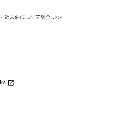
い「近未来」について紹介します。
open_in_new
rks