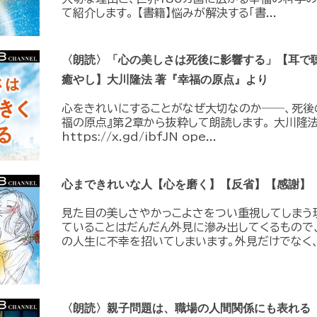
て紹介します。 【書籍】悩みが解決する「書...
〈朗読〉「心の美しさは死後に影響する」【耳で
癒やし】大川隆法 著『幸福の原点』より
心をきれいにすることがなぜ大切なのか――、死後
福の原点』第２章から抜粋して朗読します。 大川隆法
https://x.gd/ibfJN ope...
心まできれいな人【心を磨く】【反省】【感謝】
見た目の美しさやかっこよさをつい重視してしまう
ていることはだんだん外見に滲み出してくるもので
の人生に不幸を招いてしまいます。外見だけでなく、.
〈朗読〉親子問題は、職場の人間関係にも表れる