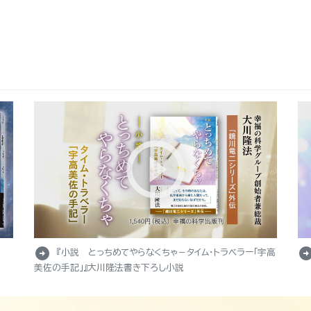
arrow_circle_right
arrow_circle_r
『小説 とっちめてやらなくちゃ－タイム・トラベラー「宇高
美佐の手記」』大川隆法書き下ろし小説