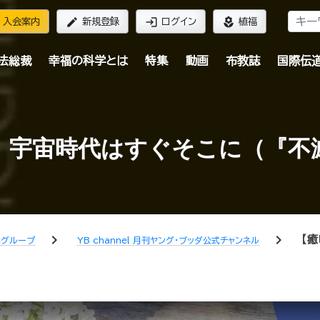
edit
login
local_florist
入会案内
新規登録
ログイン
植福
法総裁
幸福の科学とは
特集
動画
布教誌
国際伝
】宇宙時代はすぐそこに（『不
chevron_right
chevron_right
【
学グループ
YB channel 月刊ヤング・ブッダ公式チャンネル