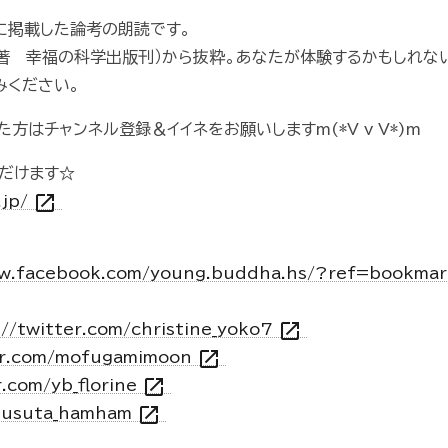
6に掲載した論考の朗読です。
 著 幸福の科学出版刊）から抜粋。あなたが体験するかもしれな
みください。
方はチャンネル登録＆イイネをお願いしますm(*V v V*)m
だけます☆
open_in_new
.jp/
ww.facebook.com/young.buddha.hs/?ref=bookma
open_in_new
://twitter.com/christine_yoko7
open_in_new
ter.com/mofugamimoon
open_in_new
r.com/yb_florine
open_in_new
amusuta_hamham