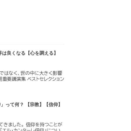
界は良くなる【心を調える】
のではなく、世の中に大きく影響
期重要講演集 ベストセレクション
仰」って何？ 【宗教】【信仰】
てきました。 信仰を持つことが
「エル・カンターレ信仰」につい