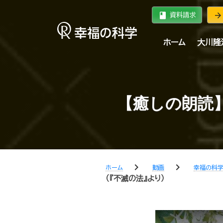
book
arrow_forward
資料請求
ホーム
大川隆
【癒しの朗読
chevron_right
chevron_right
ホーム
動画
幸福の科
（『不滅の法』より）