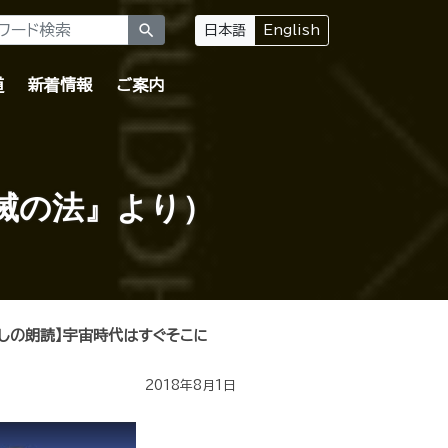
search
日本語
English
道
新着情報
ご案内
滅の法』より）
癒しの朗読】宇宙時代はすぐそこに
2018年8月1日