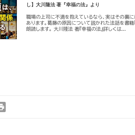
し】大川隆法 著『幸福の法』より
職場の上司に不満を抱えているなら、実はその裏に
あります。葛藤の原因について説かれた法話を書籍
朗読します。 大川隆法 著『幸福の法』詳しくは...
int