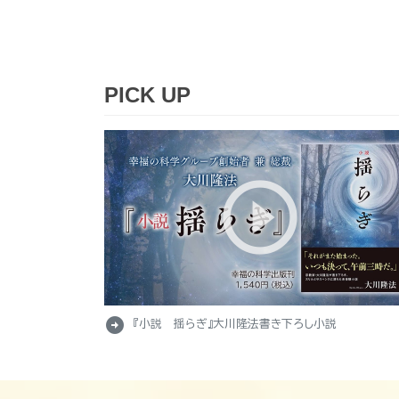
PICK UP
arrow_circle_right
『小説 揺らぎ』大川隆法書き下ろし小説