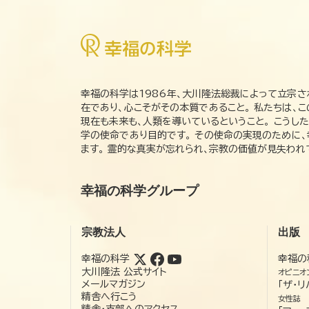
幸福の科学は1986年、大川隆法総裁によって立宗さ
在であり、心こそがその本質であること。 私たちは、
現在も未来も、人類を導いているということ。 こうし
学の使命であり目的です。 その使命の実現のために
ます。 霊的な真実が忘れられ、宗教の価値が見失わ
幸福の科学グループ
宗教法人
出版
幸福の科学
幸福の
大川隆法 公式サイト
オピニオ
メールマガジン
「ザ・リ
精舎へ行こう
女性誌