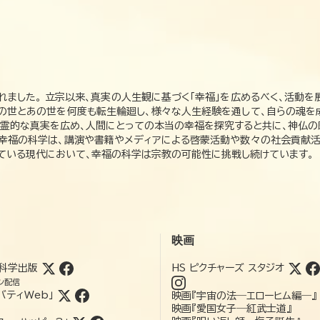
れました。 立宗以来、真実の人生観に基づく「幸福」を広めるべく、活動を
この世とあの世を何度も転生輪廻し、様々な人生経験を通して、自らの魂を
た霊的な真実を広め、人間にとっての本当の幸福を探究すると共に、神仏
、幸福の科学は、講演や書籍やメディアによる啓蒙活動や数々の社会貢献活
れている現代において、幸福の科学は宗教の可能性に挑戦し続けています。
映画
科学出版
HS ピクチャーズ スタジオ
ン配信
バティWeb」
映画『宇宙の法―エローヒム編―』
映画『愛国女子―紅武士道』