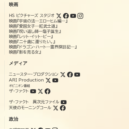
映画
HS ピクチャーズ スタジオ
映画『宇宙の法―エローヒム編―』
映画『愛国女子―紅武士道』
映画『呪い返し師—塩子誕生』
映画『レット・イット・ビー』
映画『二十歳に還りたい。』
映画『ドラゴン・ハート―霊界探訪記―』
映画『影を売る女』
メディア
ニュースター・プロダクション
ARI Production
オピニオン番組
ザ・ファクト
ザ・ファクト 異次元ファイル
天使のモーニングコール
政治