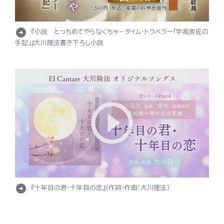
arrow_circle_right
『小説 とっちめてやらなくちゃ－タイム・トラベラー「宇高美佐の
手記」』大川隆法書き下ろし小説
arrow_circle_right
『十年目の君・十年目の恋』（作詞・作曲：大川隆法）