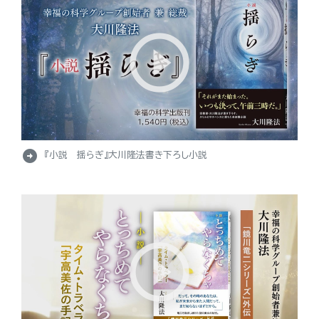
arrow_circle_right
『小説 揺らぎ』大川隆法書き下ろし小説