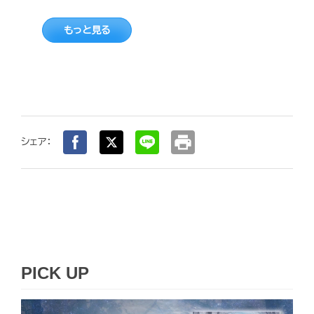
もっと見る
print
シェア：
PICK UP