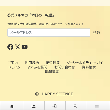
公式メルマガ「本日の一転語」
毎朝8時に大川隆法総裁ご著書より抜粋メッセージが届きます！
登録
ご案内
利用規約
推奨環境
ソーシャルメディア・ガイ
ドライン
よくある質問
お問い合わせ
資料請求
職員募集
©
HAPPY SCIENCE
home
person_add
login
search
menu