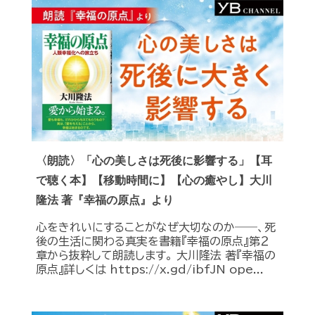
〈朗読〉「心の美しさは死後に影響する」【耳
で聴く本】【移動時間に】【心の癒やし】大川
隆法 著『幸福の原点』より
心をきれいにすることがなぜ大切なのか――、死
後の生活に関わる真実を書籍『幸福の原点』第２
章から抜粋して朗読します。 大川隆法 著『幸福の
原点』詳しくは https://x.gd/ibfJN ope...