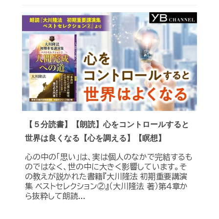
【５分読書】【朗読】心をコントロールすると
世界は良くなる【心を調える】【瞑想】
心の中の「思い」は、実は個人のなかで完結するも
のではなく、世の中に大きく影響しています。そ
の教えが説かれた書籍『大川隆法 初期重要講演
集 ベストセレクション②』（大川隆法 著）第４章か
ら抜粋して朗読...