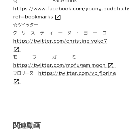
☆Facebook
https://www.facebook.com/young.buddha.h
open_in_new
ref=bookmarks
☆ツイッター
クリスティーヌ・ヨーコ
https://twitter.com/christine_yoko7
open_in_new
モフガミ
open_in_new
https://twitter.com/mofugamimoon
フロリーヌ
https://twitter.com/yb_florine
open_in_new
関連動画