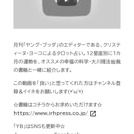
Play
月刊「ヤング・ブッダ」のエディターである、クリステ
ィーヌ・ヨーコによるタロット占い。12星座別に１カ
月の運勢を、オススメの幸福の科学・大川隆法総裁
の書籍と一緒に紹介します。
この動画を「良い」と思ってくれた方はチャンネル登
録＆イイネをお願いします(*'ω'*)
☆書籍はコチラからお求めいただけます☆
open_in_new
https://www.irhpress.co.jp/
「YB」はSNSも更新中☆