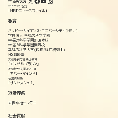
幸福実現党
オピニオン配信
「HRPニュースファイル」
教育
ハッピー・サイエンス・ユニバーシティ（HSU）
学校法人 幸福の科学学園
幸福の科学学園那須本校
幸福の科学学園関西校
幸福の科学大学(仮称/現在構想中)
HS政経塾
天使を育てる幼児教育
「エンゼルプランV」
不登校児支援スクール
「ネバー・マインド」
仏法真理塾
「サクセスNo.1」
冠婚葬祭
来世幸福セレモニー
社会貢献