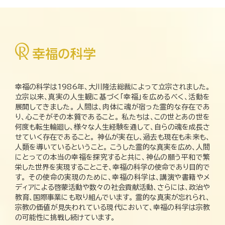
幸福の科学は1986年、大川隆法総裁によって立宗されました。
立宗以来、真実の人生観に基づく「幸福」を広めるべく、活動を
展開してきました。 人間は、肉体に魂が宿った霊的な存在であ
り、心こそがその本質であること。 私たちは、この世とあの世を
何度も転生輪廻し、様々な人生経験を通して、自らの魂を成長さ
せていく存在であること。 神仏が実在し、過去も現在も未来も、
人類を導いているということ。 こうした霊的な真実を広め、人間
にとっての本当の幸福を探究すると共に、神仏の願う平和で繁
栄した世界を実現することこそ、幸福の科学の使命であり目的で
す。 その使命の実現のために、幸福の科学は、講演や書籍やメ
ディアによる啓蒙活動や数々の社会貢献活動、さらには、政治や
教育、国際事業にも取り組んでいます。 霊的な真実が忘れられ、
宗教の価値が見失われている現代において、幸福の科学は宗教
の可能性に挑戦し続けています。