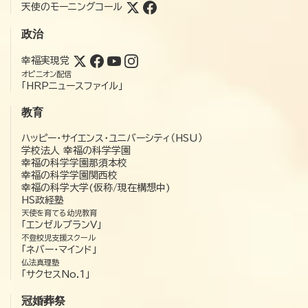
天使のモーニングコール
政治
幸福実現党
オピニオン配信
「HRPニュースファイル」
教育
ハッピー・サイエンス・ユニバーシティ（HSU）
学校法人 幸福の科学学園
幸福の科学学園那須本校
幸福の科学学園関西校
幸福の科学大学(仮称/現在構想中)
HS政経塾
天使を育てる幼児教育
「エンゼルプランV」
不登校児支援スクール
「ネバー・マインド」
仏法真理塾
「サクセスNo.1」
冠婚葬祭