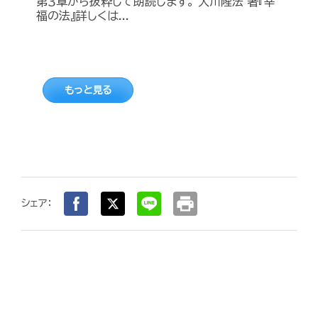
第３章から抜粋して朗読します。 大川隆法 著『幸
福の法』詳しくは...
もっと見る
print
シェア：