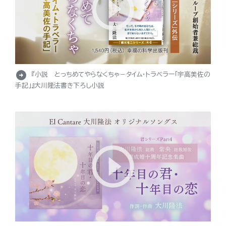
arrow_circle_right
『小説 とっちめてやらなくちゃ－タイム・トラベラー「宇高美佐の
手記」』大川隆法書き下ろし小説