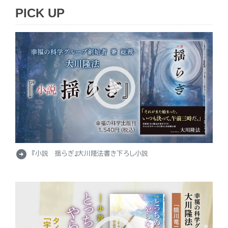
PICK UP
arrow_circle_right
『小説 揺らぎ』大川隆法書き下ろし小説