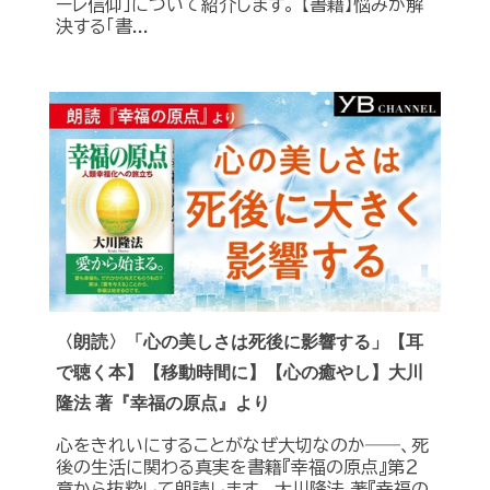
ーレ信仰」について紹介します。 【書籍】悩みが解
決する「書...
〈朗読〉「心の美しさは死後に影響する」【耳
で聴く本】【移動時間に】【心の癒やし】大川
隆法 著『幸福の原点』より
心をきれいにすることがなぜ大切なのか――、死
後の生活に関わる真実を書籍『幸福の原点』第２
章から抜粋して朗読します。 大川隆法 著『幸福の