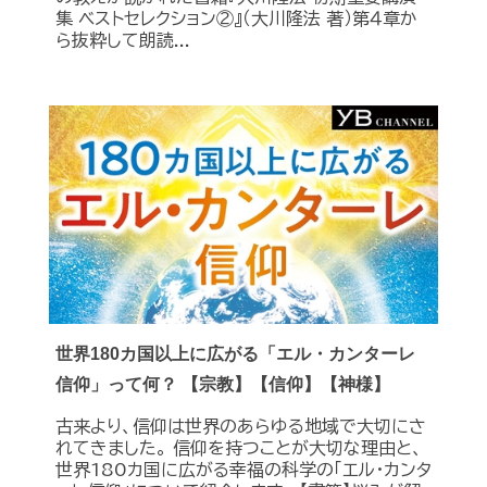
集 ベストセレクション②』（大川隆法 著）第４章か
ら抜粋して朗読...
世界180カ国以上に広がる「エル・カンターレ
信仰」って何？ 【宗教】【信仰】【神様】
古来より、信仰は世界のあらゆる地域で大切にさ
れてきました。 信仰を持つことが大切な理由と、
世界180カ国に広がる幸福の科学の「エル・カンタ