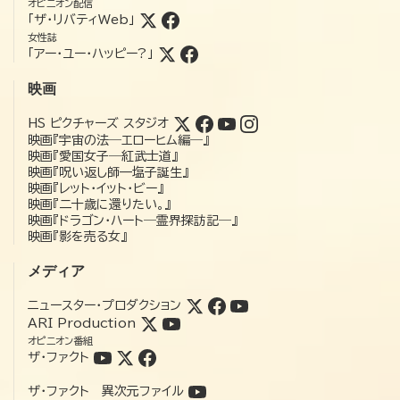
オピニオン配信
「ザ・リバティWeb」
女性誌
「アー・ユー・ハッピー?」
映画
HS ピクチャーズ スタジオ
映画『宇宙の法―エローヒム編―』
映画『愛国女子―紅武士道』
映画『呪い返し師—塩子誕生』
映画『レット・イット・ビー』
映画『二十歳に還りたい。』
映画『ドラゴン・ハート―霊界探訪記―』
映画『影を売る女』
メディア
ニュースター・プロダクション
ARI Production
オピニオン番組
ザ・ファクト
ザ・ファクト 異次元ファイル