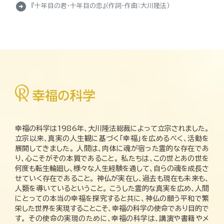
arrow_circle_right
『十年目の君・十年目の恋』（作詞・作曲：大川隆法）
幸福の科学は1986年、大川隆法総裁によって立宗されました。
立宗以来、真実の人生観に基づく「幸福」を広めるべく、活動を
展開してきました。 人間は、肉体に魂が宿った霊的な存在であ
り、心こそがその本質であること。 私たちは、この世とあの世を
何度も転生輪廻し、様々な人生経験を通して、自らの魂を成長さ
せていく存在であること。 神仏が実在し、過去も現在も未来も、
人類を導いているということ。 こうした霊的な真実を広め、人間
にとっての本当の幸福を探究すると共に、神仏の願う平和で繁
栄した世界を実現することこそ、幸福の科学の使命であり目的で
す。 その使命の実現のために、幸福の科学は、講演や書籍やメ