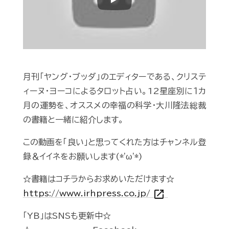
Play
月刊「ヤング・ブッダ」のエディターである、クリステ
ィーヌ・ヨーコによるタロット占い。12星座別に１カ
月の運勢を、オススメの幸福の科学・大川隆法総裁
の書籍と一緒に紹介します。
この動画を「良い」と思ってくれた方はチャンネル登
録＆イイネをお願いします(*'ω'*)
☆書籍はコチラからお求めいただけます☆
open_in_new
https://www.irhpress.co.jp/
「YB」はSNSも更新中☆