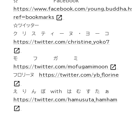
☆Facebook
https://www.facebook.com/young.buddha.h
open_in_new
ref=bookmarks
☆ツイッター
クリスティーヌ・ヨーコ
https://twitter.com/christine_yoko7
open_in_new
モフガミ
open_in_new
https://twitter.com/mofugamimoon
フロリーヌ
https://twitter.com/yb_florine
open_in_new
えりんぼwithはむすたぁ
https://twitter.com/hamusuta_hamham
open_in_new