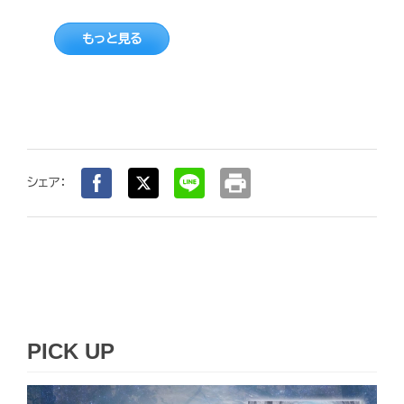
もっと見る
print
シェア：
PICK UP