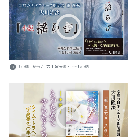
arrow_circle_right
『小説 揺らぎ』大川隆法書き下ろし小説