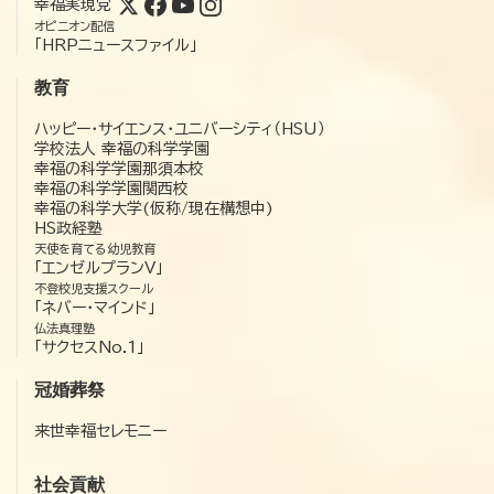
幸福実現党
オピニオン配信
「HRPニュースファイル」
教育
ハッピー・サイエンス・ユニバーシティ（HSU）
学校法人 幸福の科学学園
幸福の科学学園那須本校
幸福の科学学園関西校
幸福の科学大学(仮称/現在構想中)
HS政経塾
天使を育てる幼児教育
「エンゼルプランV」
不登校児支援スクール
「ネバー・マインド」
仏法真理塾
「サクセスNo.1」
冠婚葬祭
来世幸福セレモニー
社会貢献