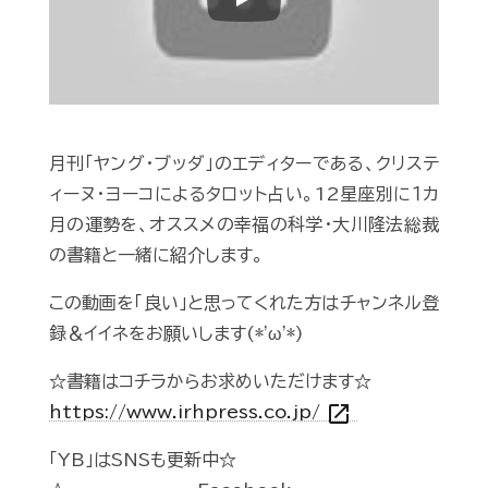
Play
月刊「ヤング・ブッダ」のエディターである、クリステ
ィーヌ・ヨーコによるタロット占い。12星座別に１カ
月の運勢を、オススメの幸福の科学・大川隆法総裁
の書籍と一緒に紹介します。
この動画を「良い」と思ってくれた方はチャンネル登
録＆イイネをお願いします(*'ω'*)
☆書籍はコチラからお求めいただけます☆
open_in_new
https://www.irhpress.co.jp/
「YB」はSNSも更新中☆