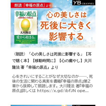
〈朗読〉「心の美しさは死後に影響する」【耳
で聴く本】【移動時間に】【心の癒やし】大川
隆法 著『幸福の原点』より
心をきれいにすることがなぜ大切なのか――、死
後の生活に関わる真実を書籍『幸福の原点』第２
章から抜粋して朗読します。 大川隆法 著『幸福の
原点』詳しくは https://x.gd/ibfJN ope...