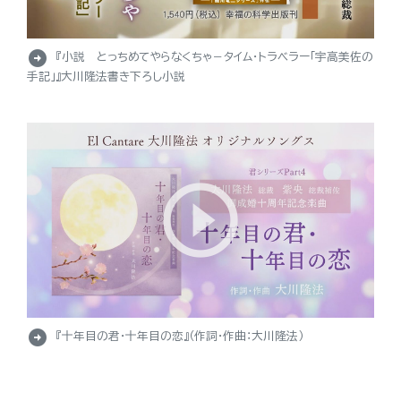
arrow_circle_right
『小説 とっちめてやらなくちゃ－タイム・トラベラー「宇高美佐の
手記」』大川隆法書き下ろし小説
arrow_circle_right
『十年目の君・十年目の恋』（作詞・作曲：大川隆法）