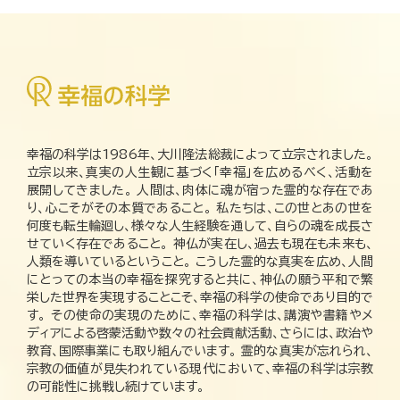
幸福の科学は1986年、大川隆法総裁によって立宗されました。
立宗以来、真実の人生観に基づく「幸福」を広めるべく、活動を
展開してきました。 人間は、肉体に魂が宿った霊的な存在であ
り、心こそがその本質であること。 私たちは、この世とあの世を
何度も転生輪廻し、様々な人生経験を通して、自らの魂を成長さ
せていく存在であること。 神仏が実在し、過去も現在も未来も、
人類を導いているということ。 こうした霊的な真実を広め、人間
にとっての本当の幸福を探究すると共に、神仏の願う平和で繁
栄した世界を実現することこそ、幸福の科学の使命であり目的で
す。 その使命の実現のために、幸福の科学は、講演や書籍やメ
ディアによる啓蒙活動や数々の社会貢献活動、さらには、政治や
教育、国際事業にも取り組んでいます。 霊的な真実が忘れられ、
宗教の価値が見失われている現代において、幸福の科学は宗教
の可能性に挑戦し続けています。