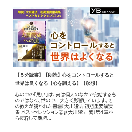
【５分読書】【朗読】心をコントロールすると
世界は良くなる【心を調える】【瞑想】
心の中の「思い」は、実は個人のなかで完結するも
のではなく、世の中に大きく影響しています。そ
の教えが説かれた書籍『大川隆法 初期重要講演
集 ベストセレクション②』（大川隆法 著）第４章か
ら抜粋して朗読...