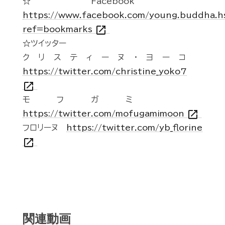
☆Facebook
https://www.facebook.com/young.buddha.h
open_in_new
ref=bookmarks
☆ツイッター
クリスティーヌ・ヨーコ
https://twitter.com/christine_yoko7
open_in_new
モフガミ
open_in_new
https://twitter.com/mofugamimoon
フロリーヌ
https://twitter.com/yb_florine
open_in_new
関連動画