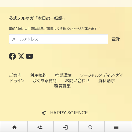
公式メルマガ「本日の一転語」
毎朝8時に大川隆法総裁ご著書より抜粋メッセージが届きます！
登録
ご案内
利用規約
推奨環境
ソーシャルメディア・ガイ
ドライン
よくある質問
お問い合わせ
資料請求
職員募集
©
HAPPY SCIENCE
home
person_add
login
search
menu