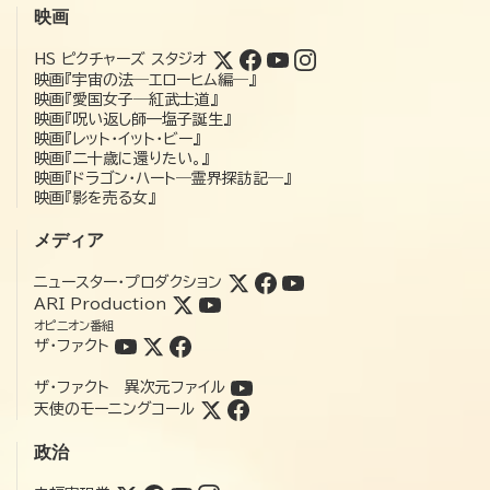
映画
HS ピクチャーズ スタジオ
映画『宇宙の法―エローヒム編―』
映画『愛国女子―紅武士道』
映画『呪い返し師—塩子誕生』
映画『レット・イット・ビー』
映画『二十歳に還りたい。』
映画『ドラゴン・ハート―霊界探訪記―』
映画『影を売る女』
メディア
ニュースター・プロダクション
ARI Production
オピニオン番組
ザ・ファクト
ザ・ファクト 異次元ファイル
天使のモーニングコール
政治