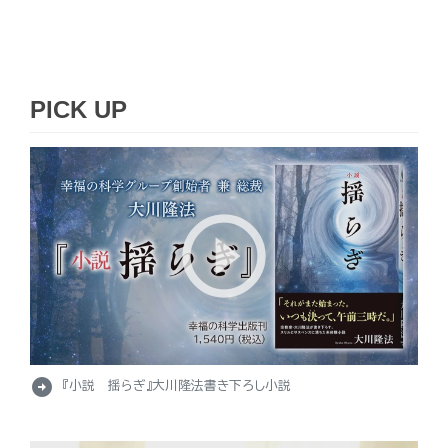
PICK UP
arrow_circle_right
『小説 揺らぎ』大川隆法書き下ろし小説