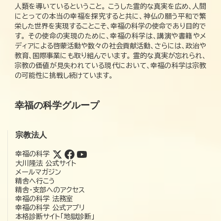
人類を導いているということ。 こうした霊的な真実を広め、人間
にとっての本当の幸福を探究すると共に、神仏の願う平和で繁
栄した世界を実現することこそ、幸福の科学の使命であり目的で
す。 その使命の実現のために、幸福の科学は、講演や書籍やメ
ディアによる啓蒙活動や数々の社会貢献活動、さらには、政治や
教育、国際事業にも取り組んでいます。 霊的な真実が忘れられ、
宗教の価値が見失われている現代において、幸福の科学は宗教
の可能性に挑戦し続けています。
幸福の科学グループ
宗教法人
幸福の科学
大川隆法 公式サイト
メールマガジン
精舎へ行こう
精舎・支部へのアクセス
幸福の科学 法務室
幸福の科学 公式アプリ
本格診断サイト「地獄診断」