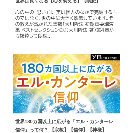
世界は良くなる【心を調える】【瞑想】
心の中の「思い」は、実は個人のなかで完結するも
のではなく、世の中に大きく影響しています。そ
の教えが説かれた書籍『大川隆法 初期重要講演
集 ベストセレクション②』（大川隆法 著）第４章か
ら抜粋して朗読...
世界180カ国以上に広がる「エル・カンターレ
信仰」って何？ 【宗教】【信仰】【神様】