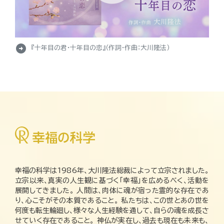
arrow_circle_right
『十年目の君・十年目の恋』（作詞・作曲：大川隆法）
幸福の科学は1986年、大川隆法総裁によって立宗されました。
立宗以来、真実の人生観に基づく「幸福」を広めるべく、活動を
展開してきました。 人間は、肉体に魂が宿った霊的な存在であ
り、心こそがその本質であること。 私たちは、この世とあの世を
何度も転生輪廻し、様々な人生経験を通して、自らの魂を成長さ
せていく存在であること。 神仏が実在し、過去も現在も未来も、