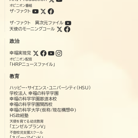
オピニオン番組
ザ・ファクト
ザ・ファクト 異次元ファイル
天使のモーニングコール
政治
幸福実現党
オピニオン配信
「HRPニュースファイル」
教育
ハッピー・サイエンス・ユニバーシティ（HSU）
学校法人 幸福の科学学園
幸福の科学学園那須本校
幸福の科学学園関西校
幸福の科学大学(仮称/現在構想中)
HS政経塾
天使を育てる幼児教育
「エンゼルプランV」
不登校児支援スクール
「ネバー・マインド」