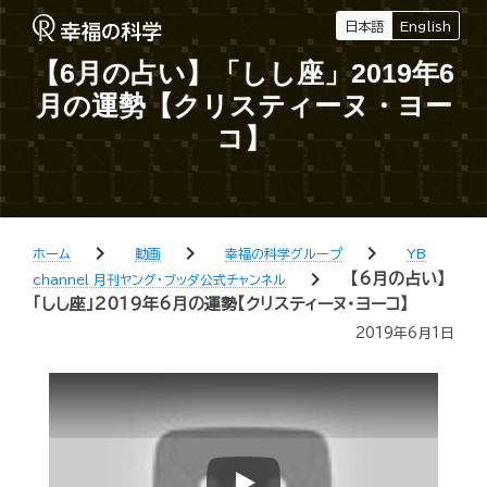
日本語
English
【6月の占い】「しし座」2019年6
月の運勢【クリスティーヌ・ヨー
コ】
chevron_right
chevron_right
chevron_right
ホーム
動画
幸福の科学グループ
YB
chevron_right
【6月の占い】
channel 月刊ヤング・ブッダ公式チャンネル
「しし座」2019年6月の運勢【クリスティーヌ・ヨーコ】
2019年6月1日