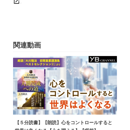
open_in_new
関連動画
【５分読書】【朗読】心をコントロールすると