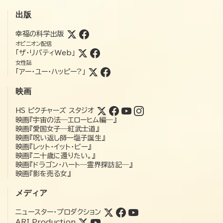
出版
幸福の科学出版
オピニオン配信
「ザ・リバティWeb」
女性誌
「アー・ユー・ハッピー?」
映画
HS ピクチャーズ スタジオ
映画『宇宙の法―エローヒム編―』
映画『愛国女子―紅武士道』
映画『呪い返し師—塩子誕生』
映画『レット・イット・ビー』
映画『二十歳に還りたい。』
映画『ドラゴン・ハート―霊界探訪記―』
映画『影を売る女』
メディア
ニュースター・プロダクション
ARI Production