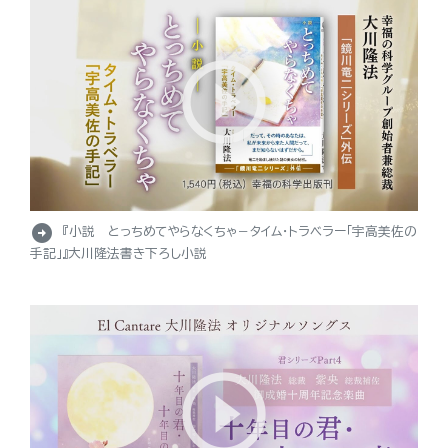
arrow_circle_right
『小説 とっちめてやらなくちゃ－タイム・トラベラー「宇高美佐の
手記」』大川隆法書き下ろし小説