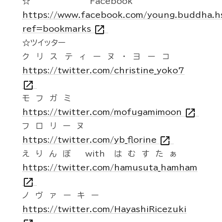
☆Facebook
https://www.facebook.com/young.buddha.h
open_in_new
ref=bookmarks
☆ツイッター
クリスティーヌ・ヨーコ
https://twitter.com/christine_yoko7
open_in_new
モフガミ
open_in_new
https://twitter.com/mofugamimoon
フロリーヌ
open_in_new
https://twitter.com/yb_florine
えりんぼ with はむすたぁ
https://twitter.com/hamusuta_hamham
open_in_new
ノヴァーキー
https://twitter.com/HayashiRicezuki