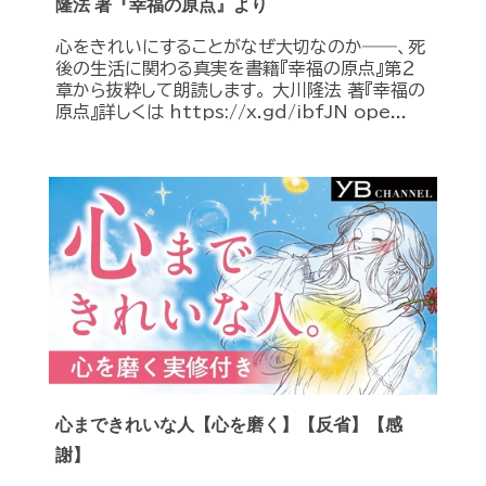
隆法 著『幸福の原点』より
心をきれいにすることがなぜ大切なのか――、死
後の生活に関わる真実を書籍『幸福の原点』第２
章から抜粋して朗読します。 大川隆法 著『幸福の
原点』詳しくは https://x.gd/ibfJN ope...
心まできれいな人【心を磨く】【反省】【感
謝】