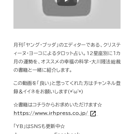
Play
月刊「ヤング・ブッダ」のエディターである、クリステ
ィーヌ・ヨーコによるタロット占い。12星座別に１カ
月の運勢を、オススメの幸福の科学・大川隆法総裁
の書籍と一緒に紹介します。
この動画を「良い」と思ってくれた方はチャンネル登
録＆イイネをお願いします(*'ω'*)
☆書籍はコチラからお求めいただけます☆
open_in_new
https://www.irhpress.co.jp/
「YB」はSNSも更新中☆